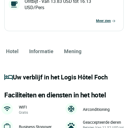
Ontbijt - Van 13.83 USD tot 16.13
USD/Pers
meer zien
Hotel
Informatie
Mening
Uw verblijf in het Logis Hôtel Foch
Faciliteiten en diensten in het hotel
WIFI
Airconditioning
Gratis
Geaccepteerde dieren
Business Stopover
Betalen Van 11.52 USD tot