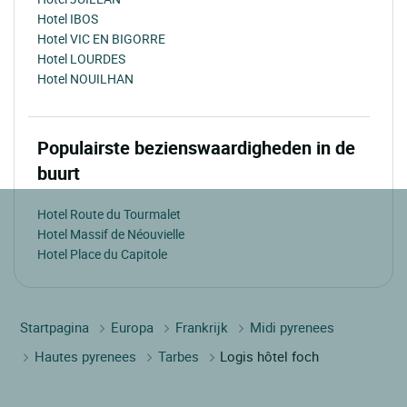
Hotel IBOS
Hotel VIC EN BIGORRE
Hotel LOURDES
Hotel NOUILHAN
Populairste bezienswaardigheden in de
buurt
Hotel Route du Tourmalet
Hotel Massif de Néouvielle
Hotel Place du Capitole
Startpagina
Europa
Frankrijk
Midi pyrenees
Hautes pyrenees
Tarbes
Logis hôtel foch