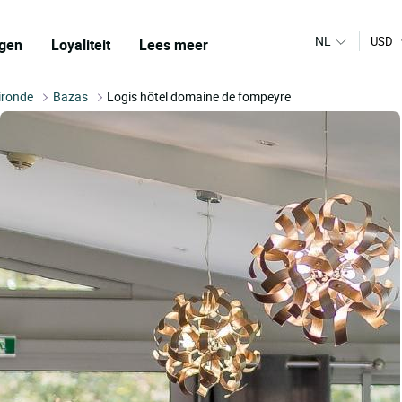
NL
USD
gen
Loyaliteit
Lees meer
ironde
Bazas
Logis hôtel domaine de fompeyre