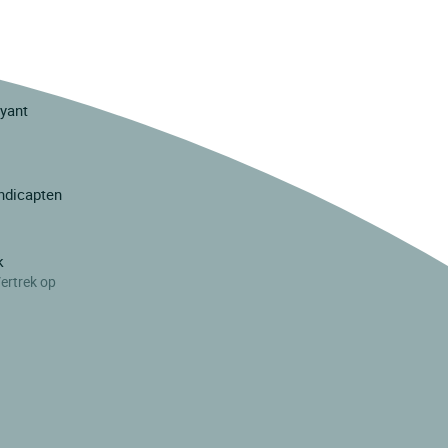
ayant
ndicapten
k
ertrek op