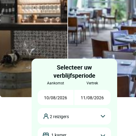
Selecteer uw
verblijfsperiode
aankomst
vertrek
2 reizigers
1 kamer