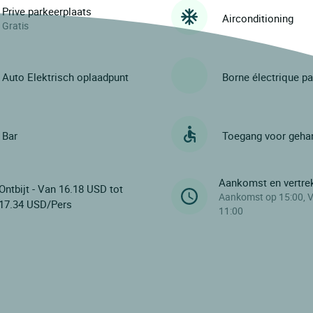
Prive parkeerplaats
Airconditioning
Gratis
Auto Elektrisch oplaadpunt
Borne électrique p
Bar
Toegang voor geha
Aankomst en vertre
Ontbijt - Van 16.18 USD tot
Aankomst op 15:00, V
17.34 USD/Pers
11:00