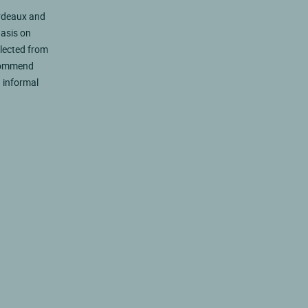
ordeaux and
hasis on
elected from
ecommend
 informal