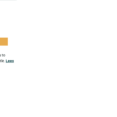
u to
tle.
Lees