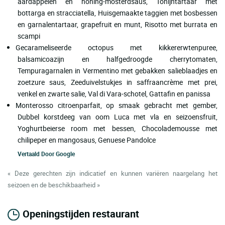
aardappelen en honing-mosterdsaus, Tonijntartaar met
bottarga en stracciatella, Huisgemaakte taggien met bosbessen
en garnalentartaar, grapefruit en munt, Risotto met burrata en
scampi
Gecarameliseerde octopus met kikkererwtenpuree,
balsamicoazijn en halfgedroogde cherrytomaten,
Tempuragarnalen in Vermentino met gebakken salieblaadjes en
zoetzure saus, Zeeduivelstukjes in saffraancrème met prei,
venkel en zwarte salie, Val di Vara-schotel, Gattafin en panissa
Monterosso citroenparfait, op smaak gebracht met gember,
Dubbel korstdeeg van oom Luca met vla en seizoensfruit,
Yoghurtbeierse room met bessen, Chocolademousse met
chilipeper en mangosaus, Genuese Pandolce
Vertaald Door
Google
« Deze gerechten zijn indicatief en kunnen variëren naargelang het
seizoen en de beschikbaarheid »
Openingstijden restaurant