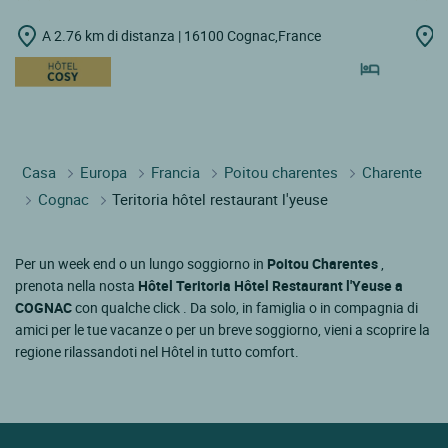
A 2.76 km di distanza | 16100 Cognac,France
A
Casa
Europa
Francia
Poitou charentes
Charente
Cognac
Teritoria hôtel restaurant l'yeuse
Per un week end o un lungo soggiorno in
Poitou Charentes
,
prenota nella nosta
Hôtel Teritoria Hôtel Restaurant l'Yeuse a
COGNAC
con qualche click . Da solo, in famiglia o in compagnia di
amici per le tue vacanze o per un breve soggiorno, vieni a scoprire la
regione rilassandoti nel Hôtel in tutto comfort.