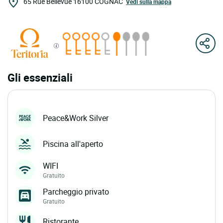
65 Rue Bellevue
16100
COGNAC
Vedi sulla mappa
Gli essenziali
Peace&Work Silver
Piscina all'aperto
WIFI
Gratuito
Parcheggio privato
Gratuito
Ristorante