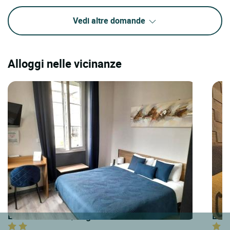
Vedi altre domande
Alloggi nelle vicinanze
LOGIS HOTELS | Logis Hôtel la Résidence
LOGI