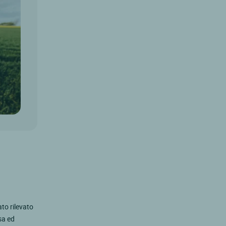
ato rilevato
sa ed