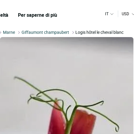
IT
USD
eltà
Per saperne di più
Marne
Giffaumont champaubert
Logis hôtel le cheval blanc