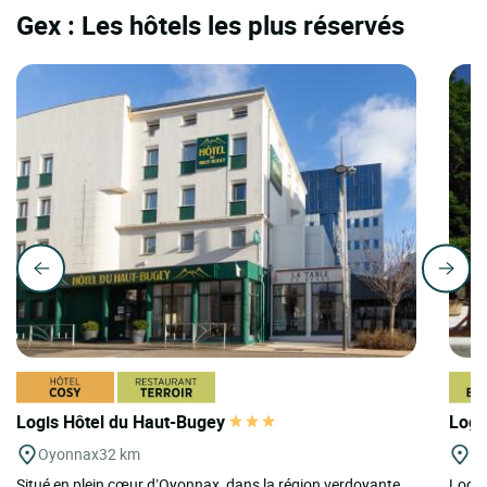
Gex : Les hôtels les plus réservés
Logis Hôtel du Haut-Bugey
Logi
Oyonnax
32 km
Ch
Situé en plein cœur d’Oyonnax, dans la région verdoyante
Logis