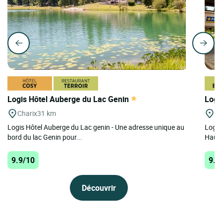
Logis Hôtel Auberge du Lac Genin
Logi
Charix
31 km
Th
Logis Hôtel Auberge du Lac genin - Une adresse unique au
Logis
bord du lac Genin pour...
Haute
9.9/10
9.9
Découvrir