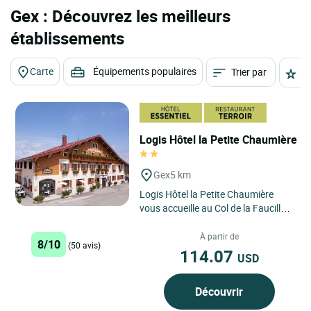
Gex : Découvrez les meilleurs
établissements
Carte
Équipements populaires
Trier par
É
Logis Hôtel la Petite Chaumière
Gex
5 km
Logis Hôtel la Petite Chaumière
vous accueille au Col de la Faucille,
à Gex, dans le département de l’Ain,
à 1 323...
À partir de
8/10
(50 avis)
114.07
USD
Découvrir