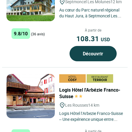
Septmoncel Les Molunes
12 km
Au cœur du Parc naturel régional
du Haut Jura, à Septmoncel Les
Molunes, le Logis Hôtel le Pré Fillet
surplombe des...
À partir de
9.8/10
(36 avis)
108.31
USD
Découvrir
Logis Hôtel l'Arbézie Franco-
Suisse
Les Rousses
14 km
Logis Hôtel l’Arbezie Franco-Suisse
– Une expérience unique entre
France et Suisse au cœur du Haut-
Jura Situé...
À partir de