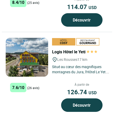
8.4/10
(25 avis)
114.07
USD
Découvrir
Logis Hôtel le Yeti
Les Rousses
17 km
Situé au cœur des magnifiques
montagnes du Jura, l'Hôtel Le Yeti
aux Rousses offre une retraite
paisible pour les voyageurs...
À partir de
7.6/10
(26 avis)
126.74
USD
Découvrir