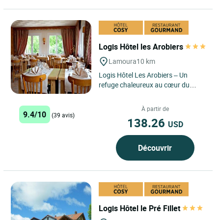
Logis Hôtel les Arobiers
Lamoura
10 km
Logis Hôtel Les Arobiers – Un
refuge chaleureux au cœur du
Haut‑Jura, où charme, nature et
authenticité composent...
À partir de
9.4/10
(39 avis)
138.26
USD
Découvrir
Logis Hôtel le Pré Fillet