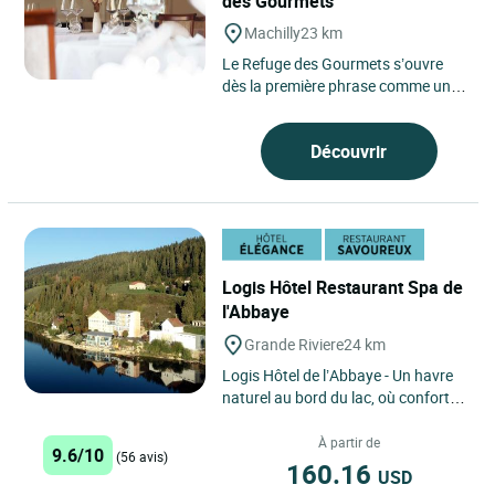
des Gourmets
Machilly
23 km
Le Refuge des Gourmets s’ouvre
dès la première phrase comme une
maison de cuisine profondément
habitée, installée...
Découvrir
Logis Hôtel Restaurant Spa de
l'Abbaye
Grande Riviere
24 km
Logis Hôtel de l’Abbaye - Un havre
naturel au bord du lac, où confort,
détente et gastronomie se vivent en
toute sérénité. ...
À partir de
9.6/10
(56 avis)
160.16
USD