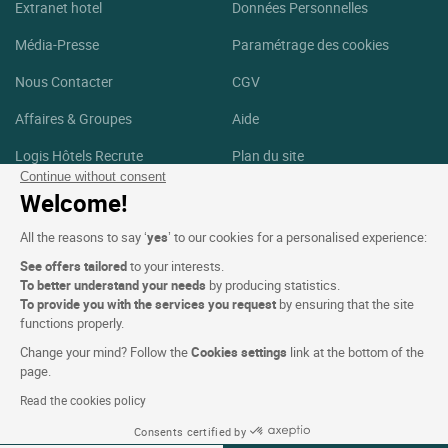
Extranet hotel
Données Personnelles
Média-Presse
Paramétrage des cookies
Nous Contacter
CGV
Affaires & Groupes
Aide
Logis Hôtels Recrute
Plan du site
Continue without consent
Crédits Photos
Welcome!
Suivez-nous
All the reasons to say ‘
yes
’ to our cookies for a personalised experience:
See offers tailored
to your interests.
Facebook
Instagram
To better understand your needs
by producing statistics.
To provide you with the services you request
by ensuring that the site
functions properly.
Linkedin
Change your mind? Follow the
Cookies settings
link at the bottom of the
page.
Read the cookies policy
Consents certified by
Logis Hôtels copyright © 2026 Tous droits réservé Réalisé par