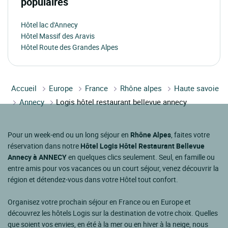
populaires
Hôtel lac d'Annecy
Hôtel Massif des Aravis
Hôtel Route des Grandes Alpes
Accueil
Europe
France
Rhône alpes
Haute savoie
Annecy
Logis hôtel restaurant bellevue annecy
Pour un week-end ou un long séjour en
Rhône Alpes
, faites votre
réservation dans notre
Hôtel Logis Hôtel Restaurant Bellevue
Annecy à ANNECY
en quelques clics seulement. Seul, en famille ou
entre amis pour vos vacances ou un court séjour, venez découvrir la
région et détendez-vous dans votre Hôtel tout confort.
Organisez votre prochain séjour en France ou en Europe et
découvrez les hôtels Logis sur la destination de votre choix. Quelles
que soient vos envies, en été à la mer ou en hiver à la neige, nous