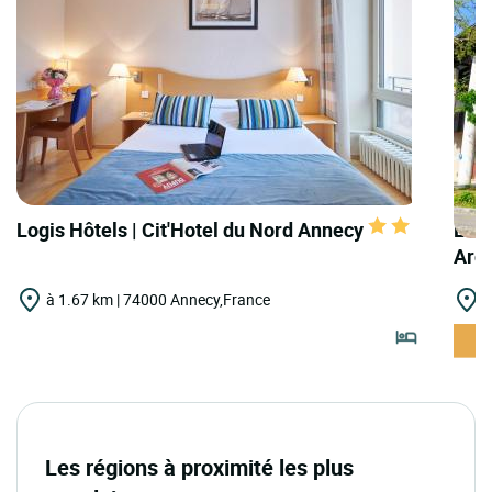
Logis Hôtels | Cit'Hotel du Nord Annecy
Logi
Arg
à 1.67 km | 74000 Annecy,France
à
Les régions à proximité les plus