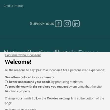
Crédits Photos
Suivez-nous
Notre sélection d'hotels France
Continue without consent
et en Europe
Welcome!
All the reasons to say ‘
yes
’ to our cookies for a personalised experience:
Top Pays
See offers tailored
to your interests.
To better understand your needs
by producing statistics.
Top Régions
To provide you with the services you request
by ensuring that the site
functions properly.
Top Villes
Change your mind? Follow the
Cookies settings
link at the bottom of the
page.
Top Hotels