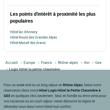
Les points d'intérêt à proximité les plus
populaires
Hôtel lac d'Annecy
Hôtel Route des Grandes Alpes
Hôtel Massif des Aravis
Accueil
Europe
France
Rhône alpes
Ain
Gex
Logis hôtel la petite chaumière
Pour un week-end ou un long séjour en
Rhône Alpes
, faites votre
réservation dans notre
Hôtel Logis Hôtel la Petite Chaumière à
GEX
en quelques clics seulement. Seul, en famille ou entre amis pour
vos vacances ou un court séjour, venez découvrir la région et
détendez-vous dans votre Hôtel tout confort.