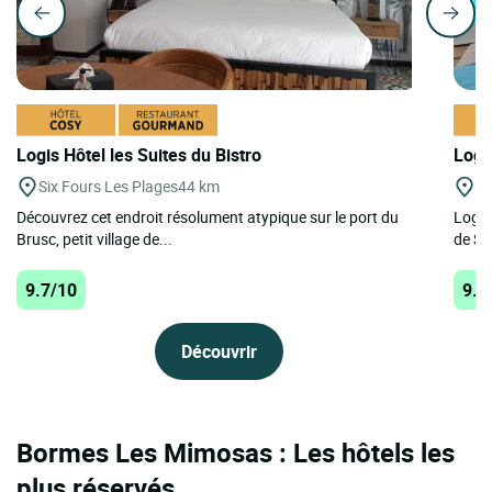
Logis Hôtel les Suites du Bistro
Logi
Six Fours Les Plages
44 km
Sa
Découvrez cet endroit résolument atypique sur le port du
Logis
Brusc, petit village de...
de Sa
9.7/10
9.4
Découvrir
Bormes Les Mimosas : Les hôtels les
plus réservés