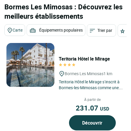
Bormes Les Mimosas : Découvrez les
meilleurs établissements
Carte
Équipements populaires
Trier par
É
Teritoria Hôtel le Mirage
Bormes Les Mimosas
1 km
Teritoria Hôtel le Mirage s’inscrit à
Bormes-les-Mimosas comme une
adresse confidentielle du littoral
varois, posée...
À partir de
231.07
USD
Découvrir