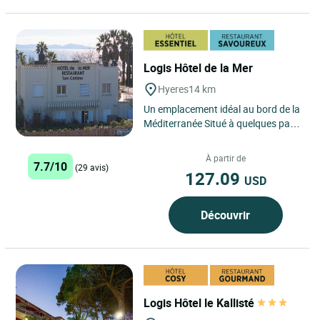
Logis Hôtel de la Mer
Hyeres
14 km
Un emplacement idéal au bord de la
Méditerranée Situé à quelques pas
de la plage et des eaux cristallines,
le Logis...
À partir de
7.7/10
(29 avis)
127.09
USD
Découvrir
Logis Hôtel le Kallisté