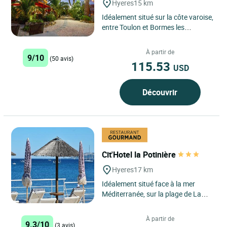
Hyeres
15 km
Idéalement situé sur la côte varoise,
entre Toulon et Bormes les
Mimosas, le Logis Hôtel Le Kallisté
à Hyères est...
À partir de
9/10
(50 avis)
115.53
USD
Découvrir
Cit'Hotel la Potinière
Hyeres
17 km
Idéalement situé face à la mer
Méditerranée, sur la plage de La
Potinière à Hyères, l’Hôtel La
Potinière est...
À partir de
9.3/10
(3 avis)