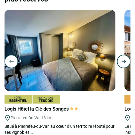
Logis Hôtel la Clé des Songes
Logi
Pierrefeu Du Var
18 km
Le
Situé à Pierrefeu-du-Var, au cœur d’un territoire réputé pour
Le Lo
ses vignobles...
instan