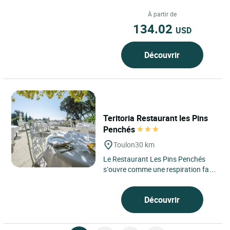
Brignoles et à proximité...
À partir de
134.02
USD
Découvrir
Teritoria Restaurant les Pins
Penchés
Toulon
30 km
Le Restaurant Les Pins Penchés
s’ouvre comme une respiration face
à la Méditerranée, à Toulon, sur le
littoral varois,...
Découvrir