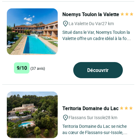
Noemys Toulon la Valette
La Valette Du Var
27 km
Situé dans le Var, Noemys Toulon la
Valette offre un cadre idéal à la fois
pour les voyages professionnels et
les loisirs....
9/10
(37 avis)
Découvrir
Teritoria Domaine du Lac
Flassans Sur Issole
28 km
Teritoria Domaine du Lac se niche
au cœur de Flassans-sur-Issole,
dans le Var, à quelques minutes de