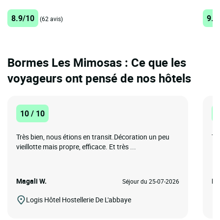
8.9/10
9.3
(62 avis)
Bormes Les Mimosas : Ce que les
voyageurs ont pensé de nos hôtels
10 / 10
1
Très bien, nous étions en transit.Décoration un peu
Tr
vieillotte mais propre, efficace. Et très ...
Magali W.
Pi
Séjour du 25-07-2026
Logis Hôtel Hostellerie De L'abbaye