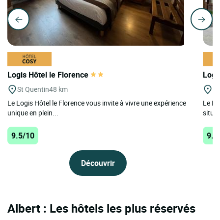
Logis Hôtel le Florence
Logi
St Quentin
48 km
Ga
Le Logis Hôtel le Florence vous invite à vivre une expérience
Le Ma
unique en plein...
situat
9.5/10
9.3
Découvrir
Albert : Les hôtels les plus réservés