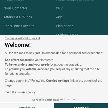
Nous Contacter
CGV
Affaires & Groupes
Aide
Logis Hôtels Recrute
Plan du site
Crédits Photos
Continue without consent
Welcome!
Suivez-nous
All the reasons to say ‘
yes
’ to our cookies for a personalised experience:
Facebook
Instagram
See offers tailored
to your interests.
To better understand your needs
by producing statistics.
Linkedin
To provide you with the services you request
by ensuring that the site
functions properly.
Change your mind? Follow the
Cookies settings
link at the bottom of the
page.
Read the cookies policy
Logis Hôtels copyright © 2026 Tous droits réservé Réalisé par
Consents certified by
SIWAY
Customise
Accept all