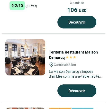
Somme, le village...
À partir de
9.2/10
(61 avis)
106
USD
Découvrir
Teritoria Restaurant Maison
Demarcq
Cambrai
46 km
La Maison Demarcq s’impose
d’emblée comme une table habitée,
ancrée à Cambrai, dans le Nord, à
moins d’une heure...
Découvrir