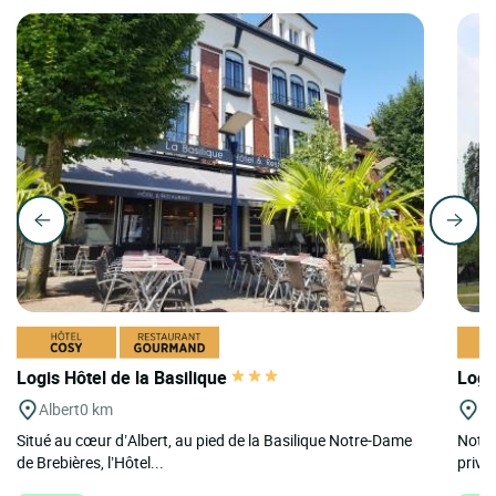
Logis Hôtel de la Basilique
Logi
Albert
0 km
A
Situé au cœur d’Albert, au pied de la Basilique Notre-Dame
Notre
de Brebières, l’Hôtel...
privil