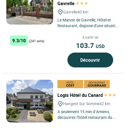
Gavrelle
Gavrelle
40 km
Le Manoir de Gavrelle, Hôtel et
Restaurant, dispose d'une situation
idéale au centre des principaux
axes routiers du nord...
À partir de
9.3/10
(241 avis)
103.7
USD
Découvrir
Logis Hôtel du Canard
Hangest Sur Somme
42 km
A seulement 15 min d’Amiens,
découvrez l’hôtel restaurant du
Canard. Niché dans la vallée de la