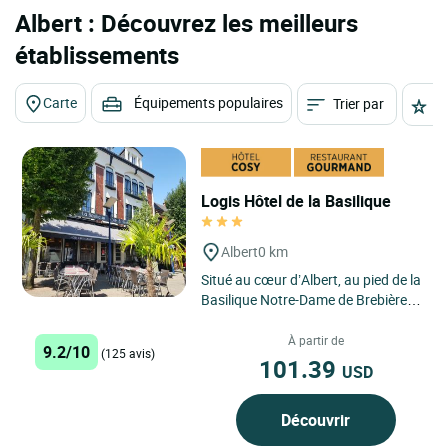
Albert : Découvrez les meilleurs
établissements
Carte
Équipements populaires
Trier par
É
Logis Hôtel de la Basilique
Albert
0 km
Situé au cœur d’Albert, au pied de la
Basilique Notre-Dame de Brebières,
l’Hôtel de la Basilique est un petit
établissement...
À partir de
9.2/10
(125 avis)
101.39
USD
Découvrir