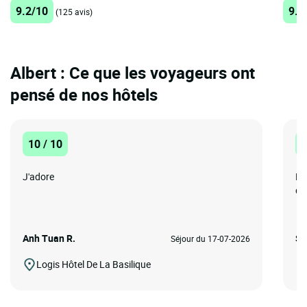
9.2/10
9.3
(125 avis)
Albert : Ce que les voyageurs ont
pensé de nos hôtels
10 / 10
1
J'adore
Hô
de
Anh Tuan R.
Se
Séjour du 17-07-2026
Logis Hôtel De La Basilique