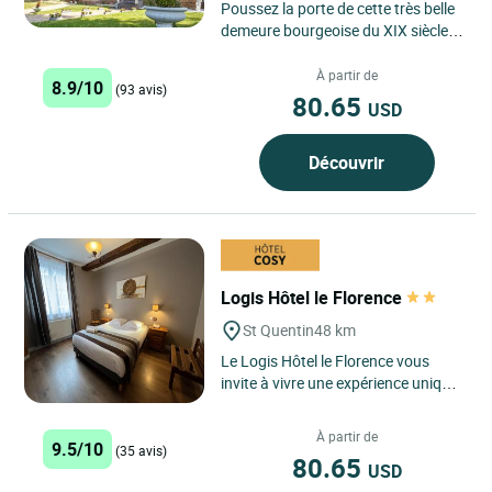
Poussez la porte de cette très belle
demeure bourgeoise du XIX siècle
qui a su garder tout le charme et le
confort moderne...
À partir de
8.9/10
(93 avis)
80.65
USD
Découvrir
Logis Hôtel le Florence
St Quentin
48 km
Le Logis Hôtel le Florence vous
invite à vivre une expérience unique
en plein cœur de Saint-Quentin,
charmante cité...
À partir de
9.5/10
(35 avis)
80.65
USD