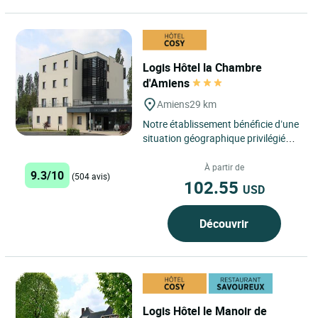
Logis Hôtel la Chambre
d'Amiens
Amiens
29 km
Notre établissement bénéficie d’une
situation géographique privilégiée,
à la fois proche du centre-ville
d’Amiens...
À partir de
9.3/10
(504 avis)
102.55
USD
Découvrir
Logis Hôtel le Manoir de