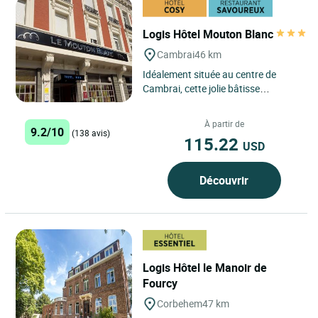
Logis Hôtel Mouton Blanc
Cambrai
46 km
Idéalement située au centre de
Cambrai, cette jolie bâtisse
d’architecture flamande est tenue
dans la tradition familiale...
À partir de
9.2/10
(138 avis)
115.22
USD
Découvrir
Logis Hôtel le Manoir de
Fourcy
Corbehem
47 km