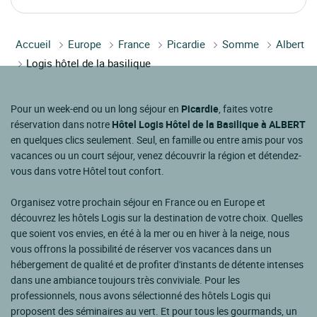
Accueil
Europe
France
Picardie
Somme
Albert
Logis hôtel de la basilique
Pour un week-end ou un long séjour en
Picardie
, faites votre
réservation dans notre
Hôtel Logis Hôtel de la Basilique à ALBERT
en quelques clics seulement. Seul, en famille ou entre amis pour vos
vacances ou un court séjour, venez découvrir la région et détendez-
vous dans votre Hôtel tout confort.
Organisez votre prochain séjour en France ou en Europe et
découvrez les hôtels Logis sur la destination de votre choix. Quelles
que soient vos envies, en été à la mer ou en hiver à la neige, nous
vous offrons la possibilité de réserver vos vacances dans un
hébergement de qualité et de profiter d'instants de détente intenses
dans une ambiance toujours très conviviale. Pour les
professionnels, nous avons sélectionné des hôtels Logis qui
proposent des séminaires au vert. Et pour tous les gourmands, un