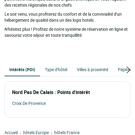
des recettes régionales de nos chefs.
Le soir venu, vous profiterez du confort et de la convivialité d'un
hébergement de qualité dans un des logis hotels .
N'hésitez plus ! Profitez de notre système de réservation en ligne et
savourez votre séjour en toute tranquillité.
Intérêts (POI)
Type d'hôtel
Villes à proximité
Pépites à
Nord Pas De Calais : Points d'intérêt
Croix De Provence
Accueil
hôtels Europe
hôtels France