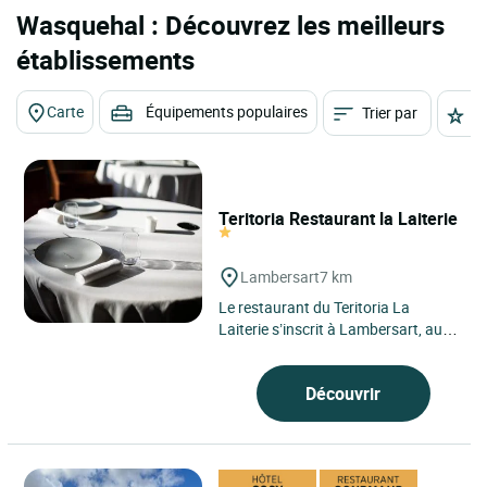
Wasquehal : Découvrez les meilleurs
établissements
Carte
Équipements populaires
Trier par
É
Teritoria Restaurant la Laiterie
Lambersart
7 km
Le restaurant du Teritoria La
Laiterie s’inscrit à Lambersart, aux
portes de Lille, dans un écrin discret
où la ville...
Découvrir