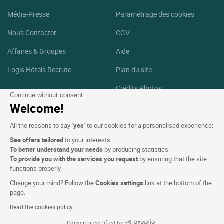
Média-Presse
Paramétrage des cookies
Nous Contacter
CGV
Affaires & Groupes
Aide
Logis Hôtels Recrute
Plan du site
Crédits Photos
Continue without consent
Welcome!
Suivez-nous
All the reasons to say ‘
yes
’ to our cookies for a personalised experience:
Facebook
Instagram
See offers tailored
to your interests.
To better understand your needs
by producing statistics.
Linkedin
To provide you with the services you request
by ensuring that the site
functions properly.
Change your mind? Follow the
Cookies settings
link at the bottom of the
page.
Read the cookies policy
Logis Hôtels copyright © 2026 Tous droits réservé Réalisé par
Consents certified by