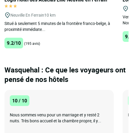
Ba
Neuville En Ferrain
10 km
Venez
Nord-
Situé à seulement 5 minutes de la frontière franco-belge, à
proximité immédiate...
9.5
9.2/10
(195 avis)
Wasquehal : Ce que les voyageurs ont
pensé de nos hôtels
10 / 10
1
Nous sommes venu pour un marriage et y resté 2
Bel
nuits. Très bons accueil et la chambre propre, il y...