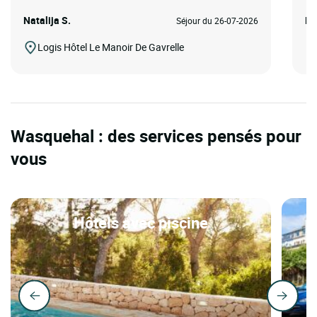
Natalija S.
Fr
Séjour du 26-07-2026
Logis Hôtel Le Manoir De Gavrelle
Wasquehal : des services pensés pour
vous
Hôtels avec piscine