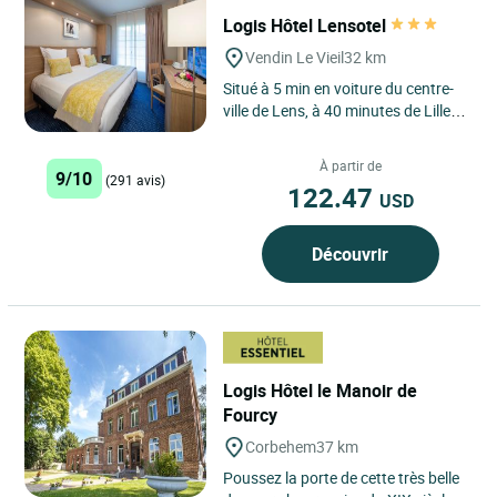
Logis Hôtel Lensotel
Vendin Le Vieil
32 km
Situé à 5 min en voiture du centre-
ville de Lens, à 40 minutes de Lille et
à seulement 20 minutes d’Arras et
de Douai,...
À partir de
9/10
(291 avis)
122.47
USD
Découvrir
Logis Hôtel le Manoir de
Fourcy
Corbehem
37 km
Poussez la porte de cette très belle