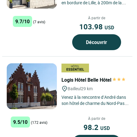
en bordure de Lille, à 200m de la
mairie, dans une ancienne maison
de maître des chambres...
À partir de
9.7/10
(7 avis)
103.98
USD
Découvrir
Logis Hôtel Belle Hôtel
Bailleul
29 km
Venez à la rencontre d’André dans
son hôtel de charme du Nord-Pas-
de-Calais, le Logis Belle Hôtel à
Bailleul. Une...
À partir de
9.5/10
(172 avis)
98.2
USD