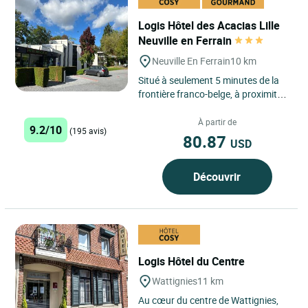
Logis Hôtel des Acacias Lille
Neuville en Ferrain
Neuville En Ferrain
10 km
Situé à seulement 5 minutes de la
frontière franco-belge, à proximité
immédiate de Tourcoing et à 10
minutes de la...
À partir de
9.2/10
(195 avis)
80.87
USD
Découvrir
Logis Hôtel du Centre
Wattignies
11 km
Au cœur du centre de Wattignies,