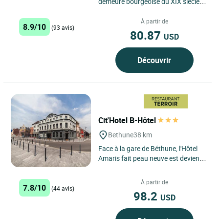
demeure bourgeoise du XIX siècle
qui a su garder tout le charme et le
confort moderne...
À partir de
8.9/10
(93 avis)
80.87
USD
Découvrir
Cit'Hotel B-Hôtel
Bethune
38 km
Face à la gare de Béthune, l'Hôtel
Amaris fait peau neuve est devient
le B.Hôtel avec ses 13 Chambres
rénovées. Depuis...
À partir de
7.8/10
(44 avis)
98.2
USD