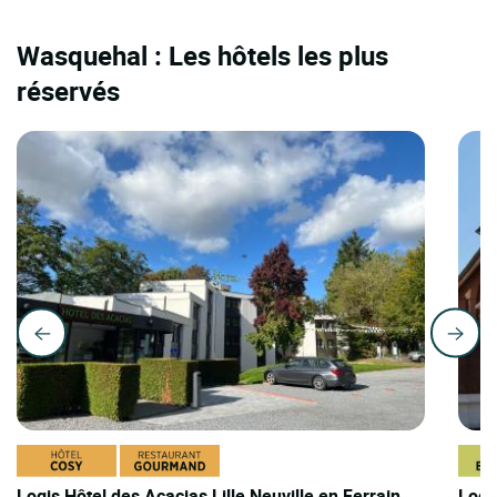
Wasquehal : Les hôtels les plus
réservés
Logis Hôtel des Acacias Lille Neuville en Ferrain
Logi