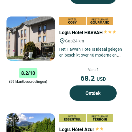
Logis Hôtel HAVVAH
Gap
24 km
Het Havvah Hotel is ideaal gelegen
en beschikt over 40 moderne en
comfortabele kamers. Van de
eenpersoonskamer tot de
Vanaf
8.2/10
communicerende...
68.2
USD
(59 klantbeoordelingen)
Ontdek
Logis Hôtel Azur