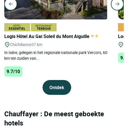
Logis Hôtel Au Gai Soleil du Mont Aiguille
Logi
Chichilianne
37 km
Vi
In Isère, gelegen in het regionale nationale park Vercors, 60
9.7
km ten zuiden van...
9.7/10
Ontdek
Chauffayer : De meest geboekte
hotels