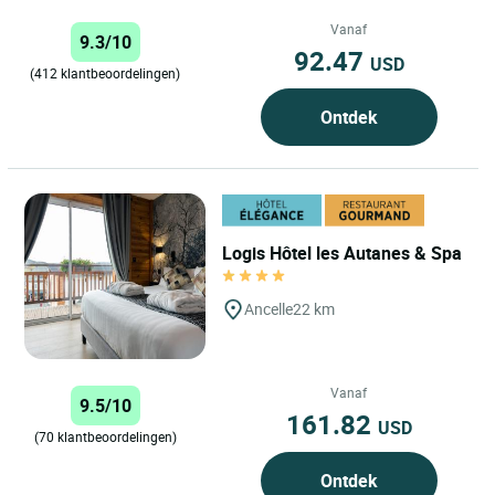
Alpen, in een...
Vanaf
9.3/10
92.47
USD
(412 klantbeoordelingen)
Ontdek
Logis Hôtel les Autanes & Spa
Ancelle
22 km
Vanaf
9.5/10
161.82
USD
(70 klantbeoordelingen)
Ontdek