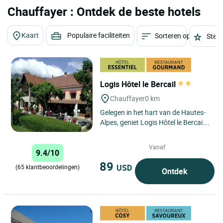
Chauffayer : Ontdek de beste hotels
Kaart
Populaire faciliteiten
Sorteren op
Sterr
Logis Hôtel le Bercail
Chauffayer
0 km
Gelegen in het hart van de Hautes-
Alpes, geniet Logis Hôtel le Bercail
in Chauffayer van een bevoorrechte
locatie, genesteld...
Vanaf
9.4/10
89
USD
(65 klantbeoordelingen)
Ontdek