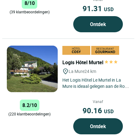
8/10
91.31
USD
(39 klantbeoordelingen)
Ontdek
Logis Hôtel Murtel
La Mure
24 km
Het Logis Hôtel Le Murtel in La
Mure is ideaal gelegen aan de Route
Napoléon (N85), tussen Grenoble
en Gap, en biedt een...
Vanaf
8.2/10
90.16
USD
(220 klantbeoordelingen)
Ontdek