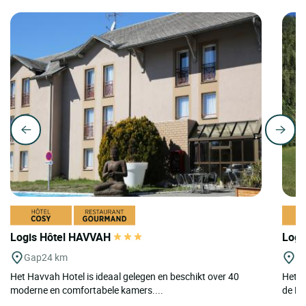
Logis Hôtel HAVVAH
Logi
Gap
24 km
La
Het Havvah Hotel is ideaal gelegen en beschikt over 40
Het L
moderne en comfortabele kamers....
de Ro