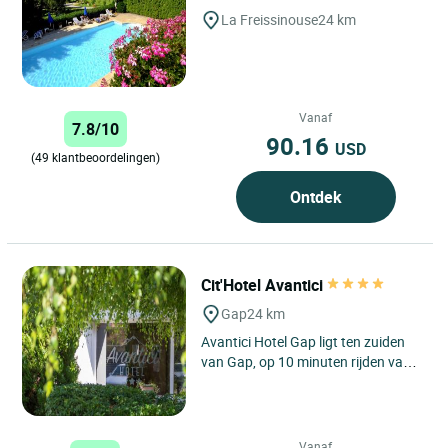
La Freissinouse
24 km
Vanaf
7.8/10
90.16
USD
(49 klantbeoordelingen)
Ontdek
Cit'Hotel Avantici
Gap
24 km
Avantici Hotel Gap ligt ten zuiden
van Gap, op 10 minuten rijden van
het stadscentrum en op 10 km van
het kasteel van Tallard....
Vanaf