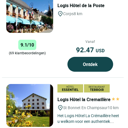
Logis Hôtel de la Poste
Corps
8 km
Vanaf
9.1/10
92.47
USD
(69 klantbeoordelingen)
Ontdek
Logis Hôtel la Cremaillère
St Bonnet En Champsaur
10 km
Het Logis Hôtel La Crémaillère heet
u welkom voor een authentiek
verblijf in het hart van de Zuidelijke