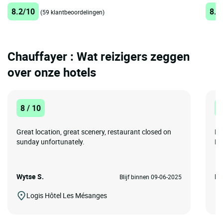
8.2/10
8.2
(59 klantbeoordelingen)
Chauffayer : Wat reizigers zeggen
over onze hotels
8 / 10
8
Great location, great scenery, restaurant closed on
Ho
sunday unfortunately.
Bu
Wytse S.
In
Blijf binnen 09-06-2025
Logis Hôtel Les Mésanges