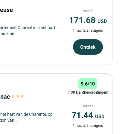
'Yeuse
Vanaf
171.68
USD
epartement Charente, in het hart
1 nacht, 2 reizigers
goulême....
Ontdek
9.6/10
(130 klantbeoordelingen)
ognac
Vanaf
71.44
n het hart van de Charente, op
USD
ion van...
1 nacht, 2 reizigers