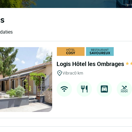
ls
daties
Logis Hôtel les Ombrages
Vibrac
0 km