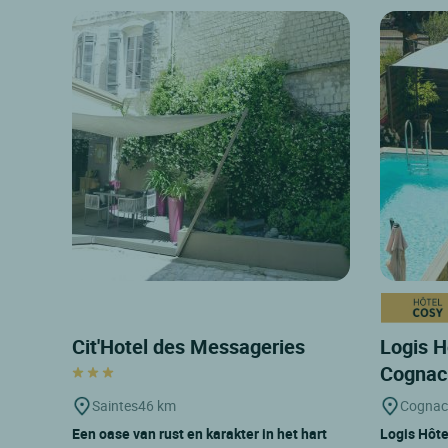
Cit'Hotel des Messageries
Logis H
Cogna
Saintes
46 km
Cognac
Een oase van rust en karakter in het hart
Logis Hôtel