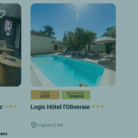
nc
Logis Hôtel l'Oliveraie
Cognac
22 km
lanc