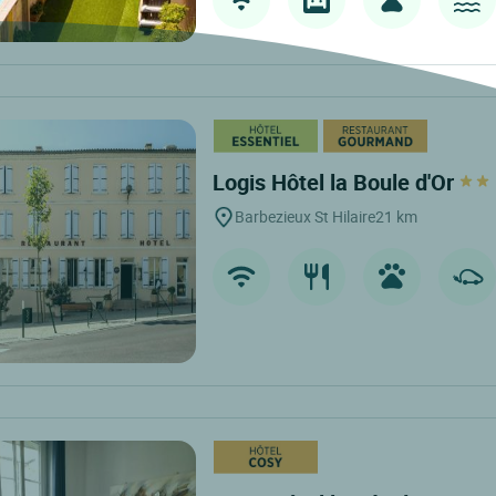
Logis Hôtel la Boule d'Or
Barbezieux St Hilaire
21 km