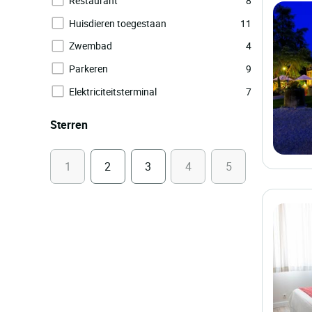
Restaurant
8
Huisdieren toegestaan
11
Zwembad
4
Parkeren
9
Elektriciteitsterminal
7
Sterren
1
2
3
4
5