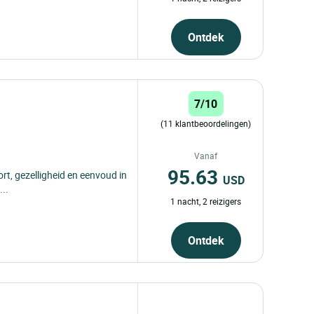
Ontdek
7/10
(11 klantbeoordelingen)
Vanaf
95.63
rt, gezelligheid en eenvoud in
USD
...
1 nacht, 2 reizigers
Ontdek