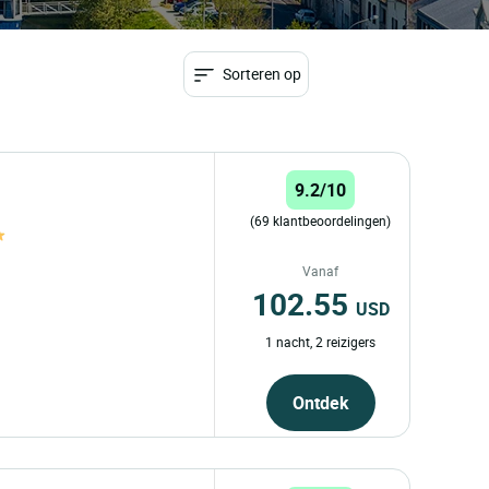
Sorteren op
9.2/10
(69 klantbeoordelingen)
Vanaf
102.55
USD
1 nacht, 2 reizigers
Ontdek