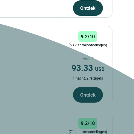
Ontdek
9.2/10
(53 klantbeoordelingen)
Vanaf
93.33
USD
1 nacht, 2 reizigers
Ontdek
9.2/10
(71 klantbeoordelingen)