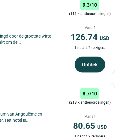
9.3/10
(111 klantbeoordelingen)
Vanaf
126.74
ingd door de grootste witte
USD
akt om de...
1 nacht, 2 reizigers
Ontdek
8.7/10
(213 klantbeoordelingen)
entrum van Angoulême en
Vanaf
. Het hotel is...
80.65
USD
1 nacht, 2 reizigers