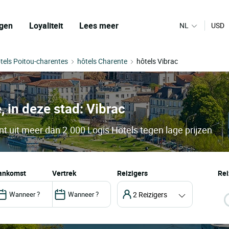
gen
Loyaliteit
Lees meer
NL
USD
tels Poitou-charentes
hôtels Charente
hôtels Vibrac
, in deze stad: Vibrac
nt uit meer dan 2.000 Logis Hotels tegen lage prijzen
aankomst
vertrek
Reizigers
Rei
2 Reizigers