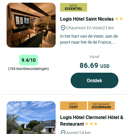
Logis Hôtel Saint Nicolas
Chaumont En Vexin
23 km
In het hart van de Vexin, aan de
poort naar het Ile de France,
Normandië en de Hauts de France,
zal het Logis Hotel Saint...
Vanaf
9.4/10
86.69
USD
(184 klantbeoordelingen)
Ontdek
Logis Hôtel Clermotel Hôtel &
Restaurant
Agnetz
24 km