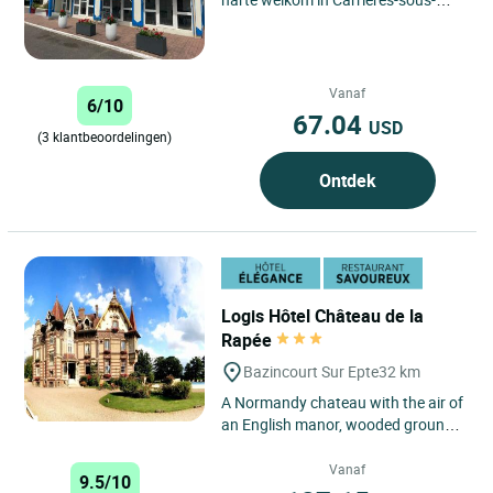
Poissy voor een verblijf dat comfort,
gemak en een uitstekende...
Vanaf
6/10
67.04
USD
(3 klantbeoordelingen)
Ontdek
Logis Hôtel Château de la
Rapée
Bazincourt Sur Epte
32 km
A Normandy chateau with the air of
an English manor, wooded grounds
which seem to stretch to the
horizon... On pushing open...
Vanaf
9.5/10