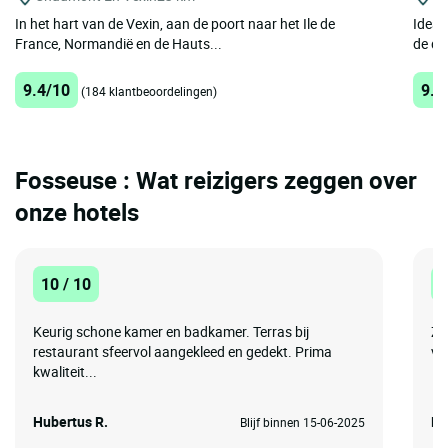
In het hart van de Vexin, aan de poort naar het Ile de
Ideaa
France, Normandië en de Hauts...
de de
9.4/10
9.2
(184 klantbeoordelingen)
Fosseuse : Wat reizigers zeggen over
onze hotels
10 / 10
1
Keurig schone kamer en badkamer. Terras bij
Zee
restaurant sfeervol aangekleed en gedekt. Prima
ve
kwaliteit...
Hubertus R.
Da
Blijf binnen 15-06-2025