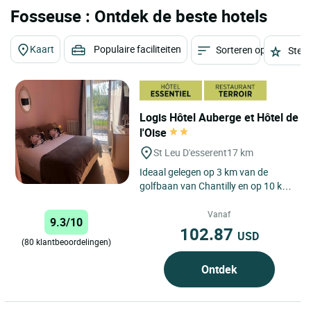
Fosseuse : Ontdek de beste hotels
Kaart
Populaire faciliteiten
Sorteren op
Sterr
Logis Hôtel Auberge et Hôtel de
l'Oise
St Leu D'esserent
17 km
Ideaal gelegen op 3 km van de
golfbaan van Chantilly en op 10 km
van het centrum van Creil. Ons
etablissement is mooi gelegen...
Vanaf
9.3/10
102.87
USD
(80 klantbeoordelingen)
Ontdek