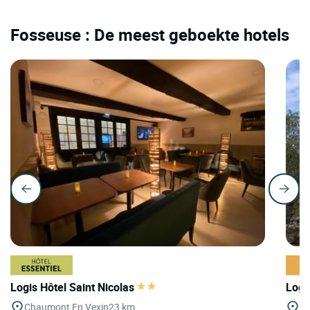
Fosseuse : De meest geboekte hotels
Logis Hôtel Saint Nicolas
Logi
Chaumont En Vexin
23 km
Ag