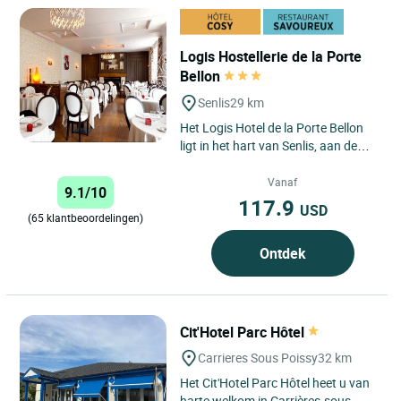
Logis Hostellerie de la Porte
Bellon
Senlis
29 km
Het Logis Hotel de la Porte Bellon
ligt in het hart van Senlis, aan de
poort van de A1 tussen Parijs en
Lille, en zet een...
Vanaf
9.1/10
117.9
USD
(65 klantbeoordelingen)
Ontdek
Cit'Hotel Parc Hôtel
Carrieres Sous Poissy
32 km
Het Cit'Hotel Parc Hôtel heet u van
harte welkom in Carrières-sous-