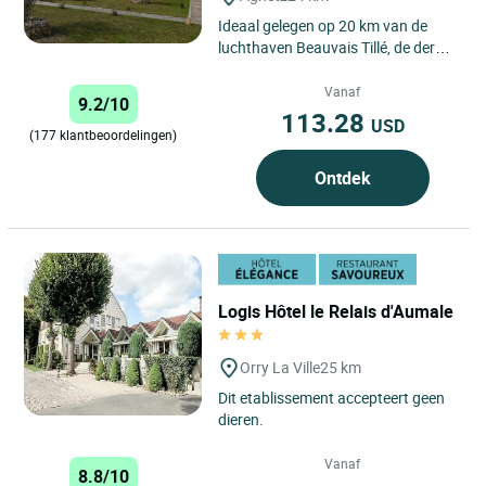
Ideaal gelegen op 20 km van de
luchthaven Beauvais Tillé, de derde
luchthaven van Parijs, een echte
toegangspoort tot Europa....
Vanaf
9.2/10
113.28
USD
(177 klantbeoordelingen)
Ontdek
Logis Hôtel le Relais d'Aumale
Orry La Ville
25 km
Dit etablissement accepteert geen
dieren.
Vanaf
8.8/10