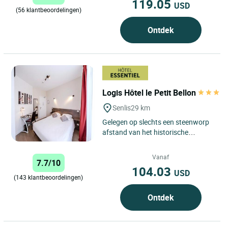
119.05
USD
(56 klantbeoordelingen)
Ontdek
Logis Hôtel le Petit Bellon
Senlis
29 km
Gelegen op slechts een steenworp
afstand van het historische
centrum van Senlis, geniet het Logis
Hôtel Le Petit Bellon...
Vanaf
7.7/10
104.03
USD
(143 klantbeoordelingen)
Ontdek