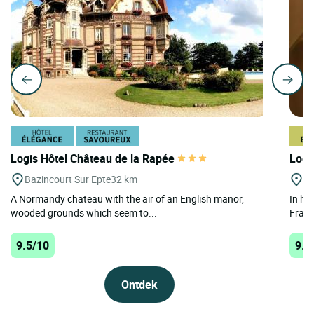
Logis Hôtel Château de la Rapée
Logi
Bazincourt Sur Epte
32 km
Ch
A Normandy chateau with the air of an English manor,
In he
wooded grounds which seem to...
Franc
9.5/10
9.4
Ontdek