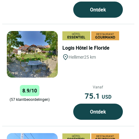
Ontdek
Logis Hôtel le Floride
Hellimer
25 km
Vanaf
8.9/10
75.1
USD
(57 klantbeoordelingen)
Ontdek