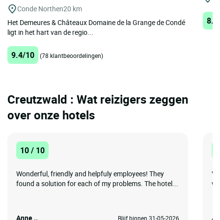
Conde Northen
20 km
8.3
Het Demeures & Châteaux Domaine de la Grange de Condé
ligt in het hart van de regio...
9.4/10
(78 klantbeoordelingen)
Creutzwald : Wat reizigers zeggen
over onze hotels
10 / 10
1
Wonderful, friendly and helpfuly employees! They
Ve
found a solution for each of my problems. The hotel...
wh
Anne ..
An
Blijf binnen 31-05-2026