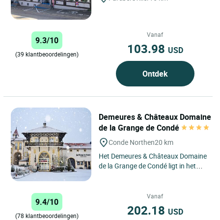
Vanaf
9.3/10
103.98
USD
(39 klantbeoordelingen)
Ontdek
Demeures & Châteaux Domaine
de la Grange de Condé
Conde Northen
20 km
Het Demeures & Châteaux Domaine
de la Grange de Condé ligt in het
hart van de regio Grand Est, in de
rustige gemeente Condé-Northen,...
Vanaf
9.4/10
202.18
USD
(78 klantbeoordelingen)