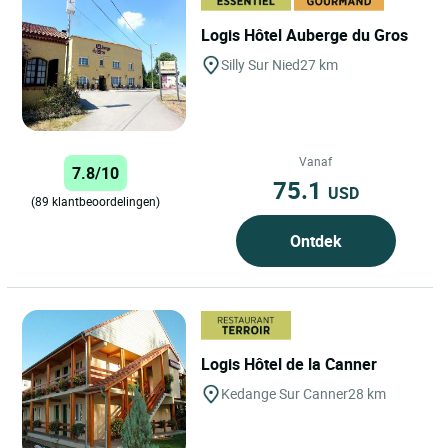
Logis Hôtel Auberge du Gros
Silly Sur Nied
27 km
Vanaf
7.8/10
75.1
USD
(89 klantbeoordelingen)
Ontdek
Logis Hôtel de la Canner
Kedange Sur Canner
28 km