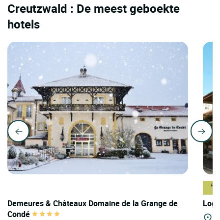
Creutzwald : De meest geboekte
hotels
Demeures & Châteaux Domaine de la Grange de
Logi
Condé
Ke