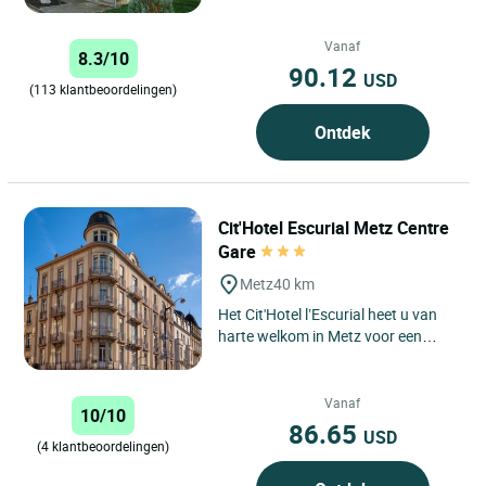
Vanaf
8.3/10
90.12
USD
(113 klantbeoordelingen)
Ontdek
Cit'Hotel Escurial Metz Centre
Gare
Metz
40 km
Het Cit'Hotel l’Escurial heet u van
harte welkom in Metz voor een
verblijf dat comfort, gemak en een
uitstekende prijs-
kwaliteitverhouding...
Vanaf
10/10
86.65
USD
(4 klantbeoordelingen)