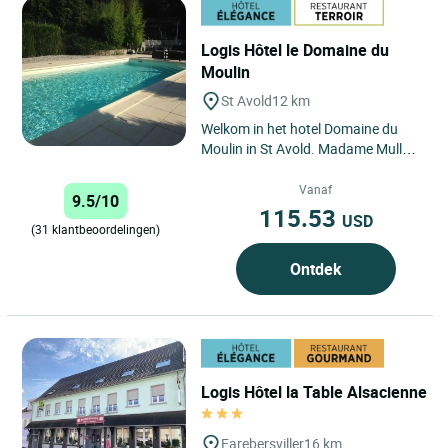
Logis Hôtel le Domaine du
Moulin
St Avold
12 km
Welkom in het hotel Domaine du
Moulin in St Avold. Madame Muller
heet u van harte welkom in haar
charmante etablissement....
Vanaf
9.5/10
115.53
USD
(31 klantbeoordelingen)
Ontdek
Logis Hôtel la Table Alsacienne
Farebersviller
16 km