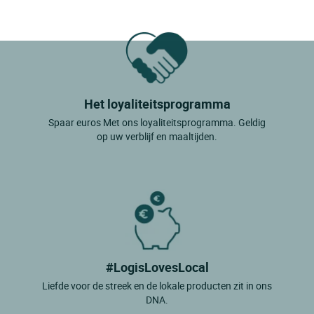
Het loyaliteitsprogramma
Spaar euros Met ons loyaliteitsprogramma. Geldig
op uw verblijf en maaltijden.
#LogisLovesLocal
Liefde voor de streek en de lokale producten zit in ons
DNA.