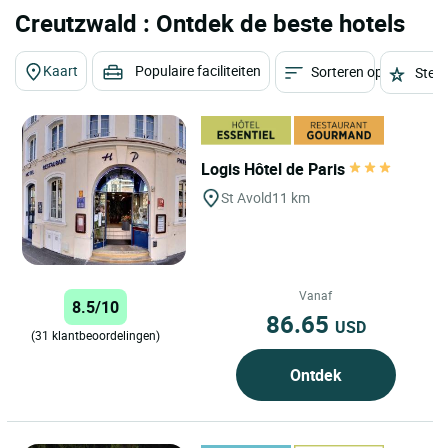
Creutzwald : Ontdek de beste hotels
Kaart
Populaire faciliteiten
Sorteren op
Sterr
Logis Hôtel de Paris
St Avold
11 km
Vanaf
8.5/10
86.65
USD
(31 klantbeoordelingen)
Ontdek