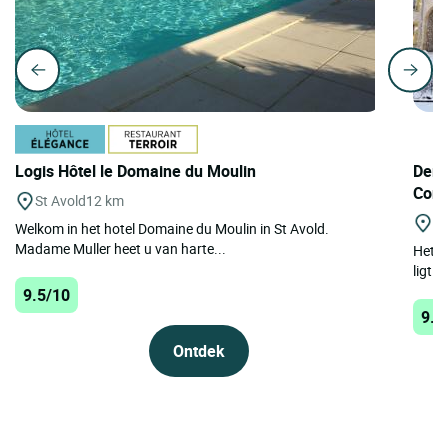
Logis Hôtel le Domaine du Moulin
Deme
Con
St Avold
12 km
Co
Welkom in het hotel Domaine du Moulin in St Avold.
Madame Muller heet u van harte...
Het D
ligt i
9.5/10
9.4
Ontdek