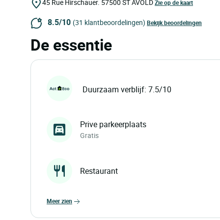
45 Rue Hirschauer.
57500
ST AVOLD
Zie op de kaart
8.5/10
(31 klantbeoordelingen)
Bekijk beoordelingen
De essentie
Duurzaam verblijf: 7.5/10
Prive parkeerplaats
Gratis
Restaurant
meer zien