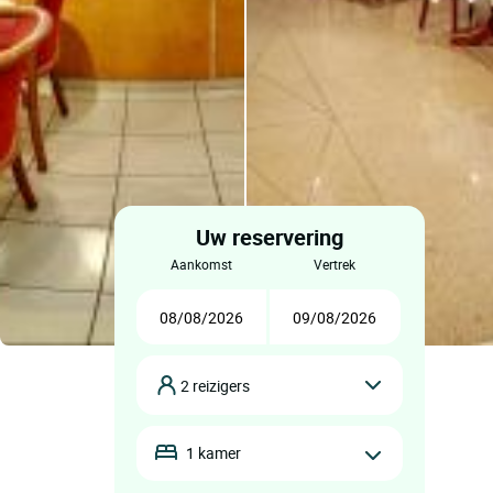
Uw reservering
aankomst
vertrek
2 reizigers
1 kamer