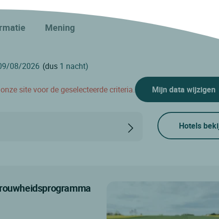
ormatie
Mening
(dus
1 nacht)
nze site voor de geselecteerde criteria.
Mijn data wijzigen
Hotels beki
etrouwheidsprogramma