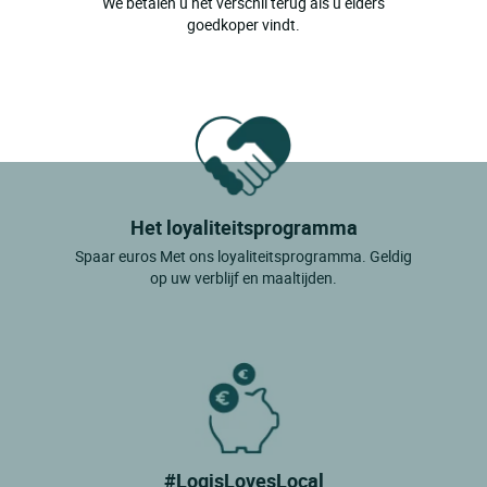
We betalen u het verschil terug als u elders
goedkoper vindt.
Het loyaliteitsprogramma
Spaar euros Met ons loyaliteitsprogramma. Geldig
op uw verblijf en maaltijden.
#LogisLovesLocal