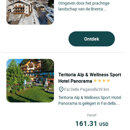
Omgeven door het prachtige
landschap van de Brenta
Dolomieten, wordt Hotel Perla,
gelegen op ongeveer 1550 meter
boven de...
Ontdek
Teritoria Alp & Wellness Sport
Hotel Panorama
Fai Della Paganella
39 km
Teritoria Alp & Wellness Sport Hotel
Panorama is gelegen in Fai della
Paganella, in het hart van Trentino-
Zuid-Tirol, in...
Vanaf
161.31
USD