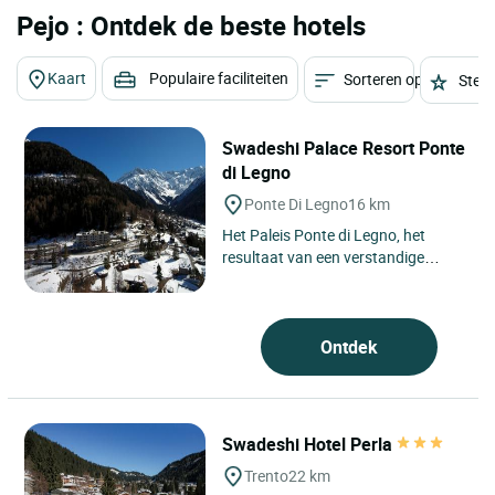
Pejo : Ontdek de beste hotels
Kaart
Populaire faciliteiten
Sorteren op
Sterr
Swadeshi Palace Resort Ponte
di Legno
Ponte Di Legno
16 km
Het Paleis Ponte di Legno, het
resultaat van een verstandige
renovatie van een oude toeristische
kolonie, is vandaag de dag...
Ontdek
Swadeshi Hotel Perla
Trento
22 km