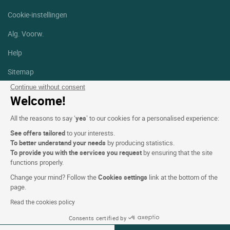
Cookie-instellingen
Alg. Voorw.
Help
Sitemap
Continue without consent
Foto's
Welcome!
Volg ons
All the reasons to say ‘
yes
’ to our cookies for a personalised experience:
Facebook
Instagram
See offers tailored
to your interests.
To better understand your needs
by producing statistics.
Linkedin
To provide you with the services you request
by ensuring that the site
functions properly.
Change your mind? Follow the
Cookies settings
link at the bottom of the
page.
Read the cookies policy
Logis Hotels copyright © 2026 Alle rechten voorbehouden - CGV.
Consents certified by
Powered by
SIWAY