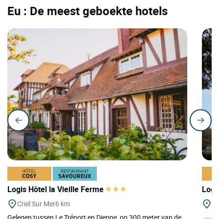
Eu : De meest geboekte hotels
Logis Hôtel la Vieille Ferme
Logi
Criel Sur Mer
6 km
St
Gelegen tussen Le Tréport en Dieppe, op 300 meter van de