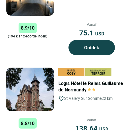
Vanaf
8.9/10
75.1
USD
(194 klantbeoordelingen)
Ontdek
Logis Hôtel le Relais Guillaume
de Normandy
St Valery Sur Somme
22 km
Vanaf
8.8/10
138.64
USD