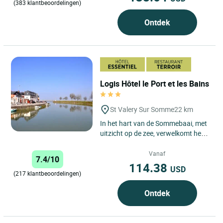
(383 klantbeoordelingen)
Ontdek
Logis Hôtel le Port et les Bains
St Valery Sur Somme
22 km
In het hart van de Sommebaai, met
uitzicht op de zee, verwelkomt het
hotel-restaurant du Port et des
Bains in Saint-Valéry-sur-Somme...
Vanaf
7.4/10
114.38
USD
(217 klantbeoordelingen)
Ontdek