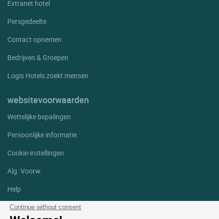
Extranet hotel
Persgedeelte
Contact opnemen
Bedrijven & Groepen
Logis Hotels zoekt mensen
websitevoorwaarden
Wettelijke bepalingen
Persoonlijke informatie
Cookie-instellingen
Alg. Voorw.
Help
Sitemap
Continue without consent