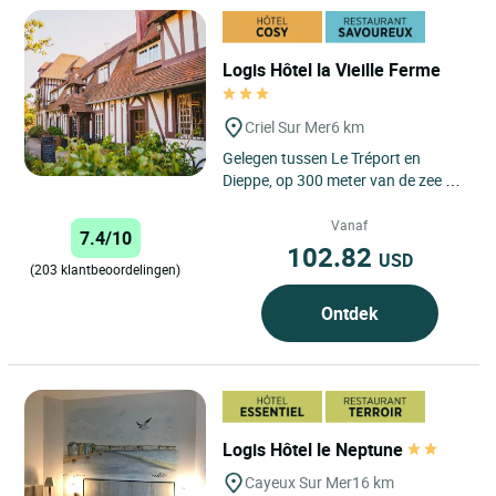
Logis Hôtel la Vieille Ferme
Criel Sur Mer
6 km
Gelegen tussen Le Tréport en
Dieppe, op 300 meter van de zee en
de hoogste kliffen van Europa, is de
herberg van de Vieille...
Vanaf
7.4/10
102.82
USD
(203 klantbeoordelingen)
Ontdek
Logis Hôtel le Neptune
Cayeux Sur Mer
16 km