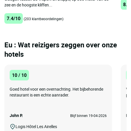
8.8
zee en de hoogste kliffen...
7.4/10
(203 klantbeoordelingen)
Eu : Wat reizigers zeggen over onze
hotels
10 / 10
1
Goed hotel voor een overnachting. Het bijbehorende
We
restaurant is een echte aanrader.
pe
John P.
Mo
Blijf binnen 19-04-2026
Logis Hôtel Les Airelles