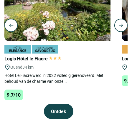
Logis Hôtel le Fiacre
Logi
Quend
34 km
Le
Hotel Le Fiacre werd in 2022 volledig gerenoveerd. Met
9.5
behoud van de charme van onze...
9.7/10
Ontdek