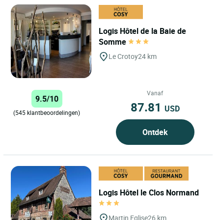
Logis Hôtel de la Baie de
Somme
Le Crotoy
24 km
Vanaf
9.5/10
87.81
USD
(545 klantbeoordelingen)
Ontdek
Logis Hôtel le Clos Normand
Martin Eglise
26 km