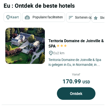
Eu : Ontdek de beste hotels
Kaart
Populaire faciliteiten
Sorteren op
Sterr
Teritoria Domaine de Joinville &
SPA
Eu
2 km
Teritoria Domaine de Joinville & Spa
is gelegen in Eu, in Normandië, in
een groen landschap waar stad,
tuinen, bossen en...
Vanaf
170.99
USD
Ontdek