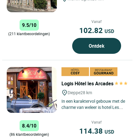
Vanaf
9.5/10
102.82
USD
(211 klantbeoordelingen)
Ontdek
Logis Hôtel les Arcades
Dieppe
28 km
In een karaktervol gebouw met de
charme van weleer is hotel Les
Arcades het enige hotel aan de
jachthaven van Dieppe, in...
Vanaf
8.4/10
114.38
USD
(86 klantbeoordelingen)