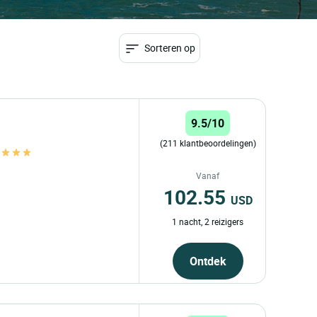
Sorteren op
9.5/10
(211 klantbeoordelingen)
d
Vanaf
102.55
USD
1 nacht, 2 reizigers
Ontdek