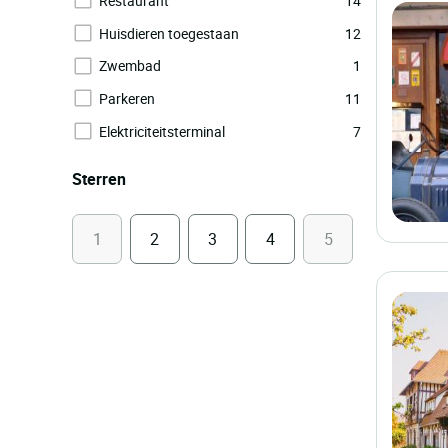
Restaurant
14
Huisdieren toegestaan
12
Zwembad
1
Parkeren
11
Elektriciteitsterminal
7
Sterren
1
2
3
4
5