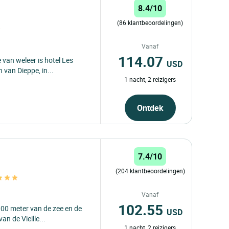
8.4/10
(86 klantbeoordelingen)
Vanaf
114.07
van weleer is hotel Les
USD
 van Dieppe, in...
1 nacht, 2 reizigers
Ontdek
7.4/10
(204 klantbeoordelingen)
Vanaf
102.55
300 meter van de zee en de
USD
an de Vieille...
1 nacht, 2 reizigers