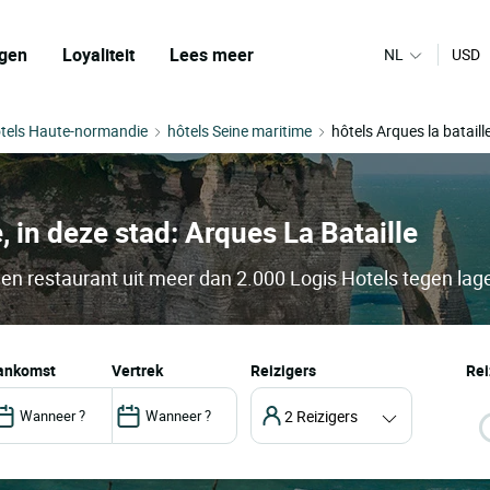
gen
Loyaliteit
Lees meer
NL
USD
tels Haute-normandie
hôtels Seine maritime
hôtels Arques la bataill
, in deze stad: Arques La Bataille
 en restaurant uit meer dan 2.000 Logis Hotels tegen lage
aankomst
vertrek
Reizigers
Rei
2 Reizigers