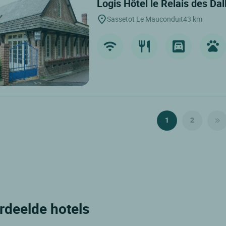
Logis Hôtel le Relais des Da
Sassetot Le Mauconduit
43 km
1
2
ordeelde hotels