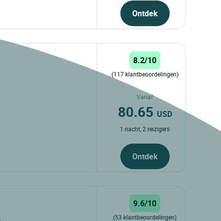
Ontdek
8.2/10
(117 klantbeoordelingen)
Vanaf
80.65
USD
1 nacht, 2 reizigers
Ontdek
9.6/10
(53 klantbeoordelingen)