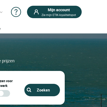
Mijn account
Zie mijn ETIK-loyaliteitspot
e
 prijzen
zen voor
werk