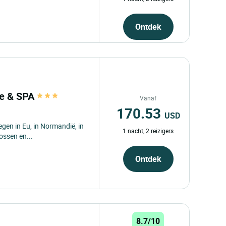
Ontdek
lle & SPA
Vanaf
170.53
USD
egen in Eu, in Normandië, in
1 nacht, 2 reizigers
ossen en...
Ontdek
8.7/10