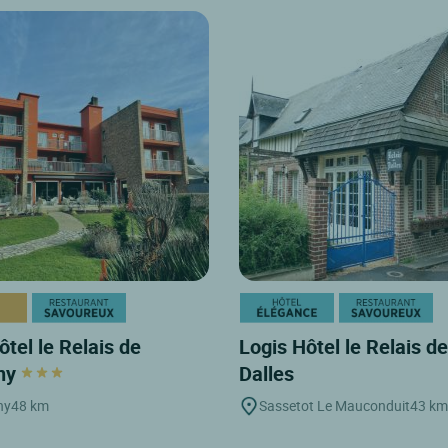
ôtel le Relais de
Logis Hôtel le Relais d
ny
Dalles
ny
48 km
Sassetot Le Mauconduit
43 km