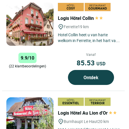
Logis Hôtel Collin
Ferrette
19 km
Hotel Collin heet u van harte
welkom in Ferrette, in het hart van
de Elzasser Jura, in een rustige en
authentieke omgeving....
Vanaf
9.9/10
85.53
USD
(22 klantbeoordelingen)
Ontdek
Logis Hôtel Au Lion d'Or
Burnhaupt Le Haut
20 km