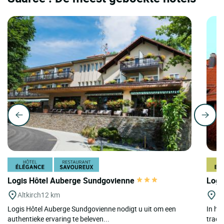
Logis Hôtel Auberge Sundgovienne
Logi
Altkirch
12 km
T
Logis Hôtel Auberge Sundgovienne nodigt u uit om een
In he
authentieke ervaring te beleven...
tradit