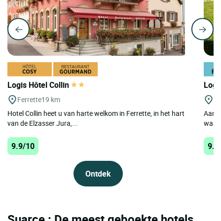
Logis Hôtel Collin
Logi
Ferrette
19 km
S
Hotel Collin heet u van harte welkom in Ferrette, in het hart
Aan d
van de Elzasser Jura,...
waar 
9.9/10
9.8
Ontdek
Suarce : De meest geboekte hotels