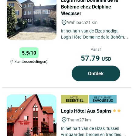
Logis Hôtel Domaine de la
Bohème chez Delphine
Wespiser
Wahlbach
21 km
In het hart van de Elzas nodigt
Logis Hôtel Domaine de la Bohême,
eigendom van Delphine Wespiser, u
uit voor een unieke...
Vanaf
5.5/10
57.79
USD
(4 klantbeoordelingen)
Ontdek
Logis Hôtel Aux Sapins
Thann
27 km
In het hart van de Elzas, tussen
wijngaarden, bergen en tradities,