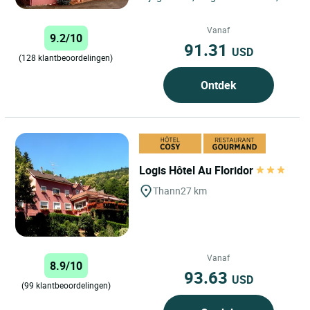
geniet u van een gastvrij verblijf in
een familiehotel...
Vanaf
9.2/10
91.31
USD
(128 klantbeoordelingen)
Ontdek
Logis Hôtel Au Floridor
Thann
27 km
Vanaf
8.9/10
93.63
USD
(99 klantbeoordelingen)