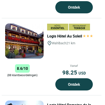
Ontdek
Logis Hôtel Au Soleil
Wahlbach
21 km
Vanaf
8.6/10
98.25
USD
(88 klantbeoordelingen)
Ontdek