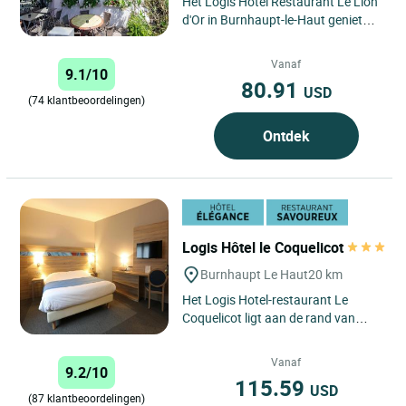
Het Logis Hotel Restaurant Le Lion
d'Or in Burnhaupt-le-Haut geniet
van een uitstekende ligging aan het
begin van de Elzasser...
Vanaf
9.1/10
80.91
USD
(74 klantbeoordelingen)
Ontdek
Logis Hôtel le Coquelicot
Burnhaupt Le Haut
20 km
Het Logis Hotel-restaurant Le
Coquelicot ligt aan de rand van
Burnhaupt-le-Haut, in het hart van
de Doller-vallei, en geniet...
Vanaf
9.2/10
115.59
USD
(87 klantbeoordelingen)