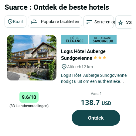
Suarce : Ontdek de beste hotels
Kaart
Populaire faciliteiten
Sorteren op
Sterr
Logis Hôtel Auberge
Sundgovienne
Altkirch
12 km
Logis Hôtel Auberge Sundgovienne
nodigt u uit om een authentieke
ervaring te beleven in het hart van
de Sundgau, in het...
Vanaf
9.6/10
138.7
USD
(83 klantbeoordelingen)
Ontdek