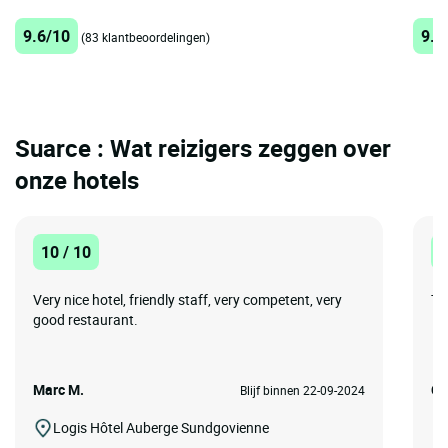
9.6/10
9.2
(83 klantbeoordelingen)
Suarce : Wat reizigers zeggen over
onze hotels
10 / 10
1
Very nice hotel, friendly staff, very competent, very
Tr
good restaurant.
Marc M.
C.
Blijf binnen 22-09-2024
Logis Hôtel Auberge Sundgovienne