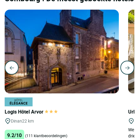
Logis Hôtel Arvor
Urba
Dinan
22 km
Di
Welko
9.2/10
driest
(111 klantbeoordelingen)