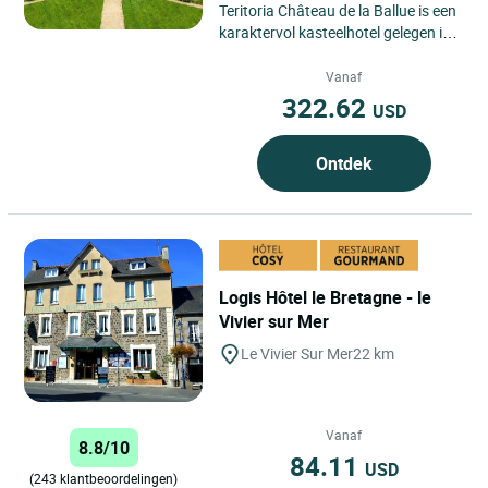
Teritoria Château de la Ballue is een
karaktervol kasteelhotel gelegen in
Bazouges-la-Pérouse, in de regio
Bretagne in...
Vanaf
322.62
USD
Ontdek
Logis Hôtel le Bretagne - le
Vivier sur Mer
Le Vivier Sur Mer
22 km
Vanaf
8.8/10
84.11
USD
(243 klantbeoordelingen)