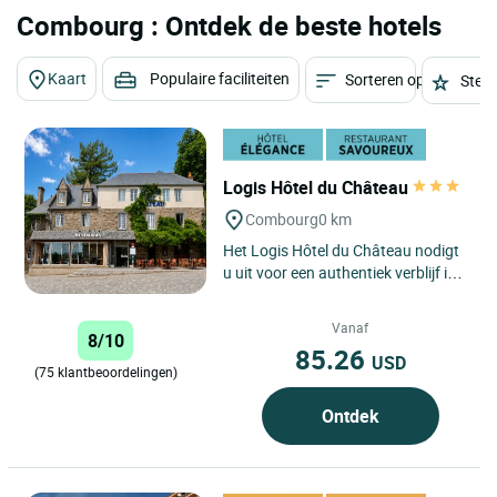
Combourg : Ontdek de beste hotels
Kaart
Populaire faciliteiten
Sorteren op
Sterr
Logis Hôtel du Château
Combourg
0 km
Het Logis Hôtel du Château nodigt
u uit voor een authentiek verblijf in
het hart van Bretagne, in het
charmante stadje...
Vanaf
8/10
85.26
USD
(75 klantbeoordelingen)
Ontdek