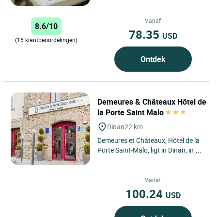
Vanaf
8.6/10
78.35
USD
(16 klantbeoordelingen)
Ontdek
Demeures & Châteaux Hôtel de
la Porte Saint Malo
Dinan
22 km
Demeures et Châteaux, Hôtel de la
Porte Saint-Malo, ligt in Dinan, in de
Rancevallei, op 5 minuten van het
middeleeuwse...
Vanaf
100.24
USD