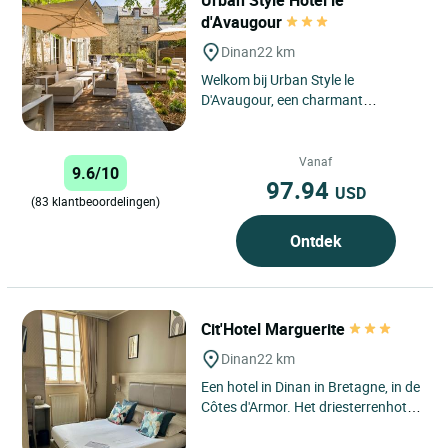
Urban Style Hôtel le
d'Avaugour
Dinan
22 km
Welkom bij Urban Style le
D'Avaugour, een charmant
driesterrenhotel in het hart van de
middeleeuwse stad Dinan, op
slechts...
Vanaf
9.6/10
97.94
USD
(83 klantbeoordelingen)
Ontdek
Cit'Hotel Marguerite
Dinan
22 km
Een hotel in Dinan in Bretagne, in de
Côtes d'Armor. Het driesterrenhotel
Le Challonge ligt in het hart van de
middeleeuwse...