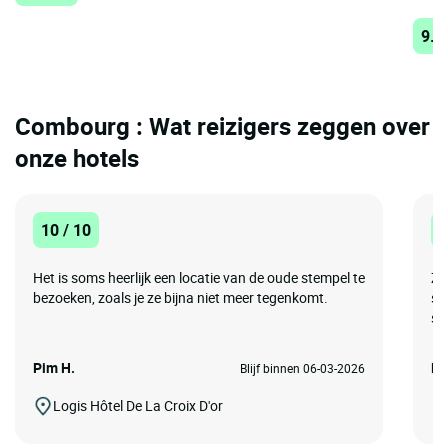
9.6
Combourg : Wat reizigers zeggen over
onze hotels
10 / 10
1
Het is soms heerlijk een locatie van de oude stempel te
Zo
bezoeken, zoals je ze bijna niet meer tegenkomt.
sp
sfe
Pim H.
Ro
Blijf binnen 06-03-2026
Logis Hôtel De La Croix D'or