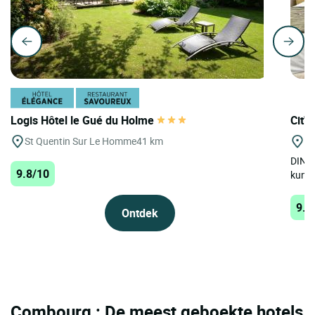
Logis Hôtel le Gué du Holme
Cit'H
St Quentin Sur Le Homme
41 km
Di
DINAR
9.8/10
kunne
9.8
Ontdek
Combourg : De meest geboekte hotels