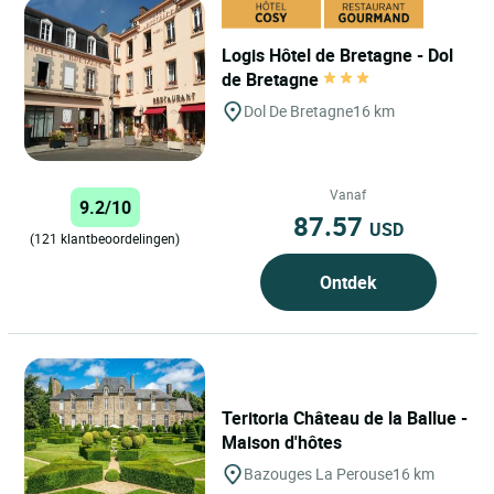
Logis Hôtel de Bretagne - Dol
de Bretagne
Dol De Bretagne
16 km
Vanaf
9.2/10
87.57
USD
(121 klantbeoordelingen)
Ontdek
Teritoria Château de la Ballue -
Maison d'hôtes
Bazouges La Perouse
16 km