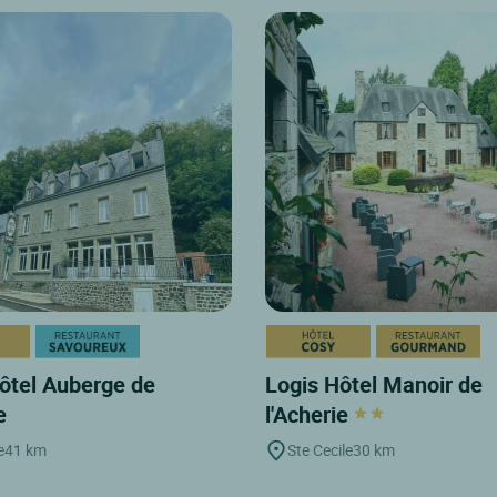
ôtel Auberge de
Logis Hôtel Manoir de
ye
l'Acherie
e
41 km
Ste Cecile
30 km