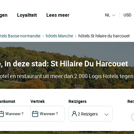
gen
Loyaliteit
Lees meer
NL
USD
tels Basse-normandie
hôtels Manche
hôtels St hilaire du harcouet
, in deze stad: St Hilaire Du Harcouet
otel en restaurant uit meer dan 2.000 Logis Hotels tegen 
aankomst
vertrek
Reizigers
Rei
2 Reizigers