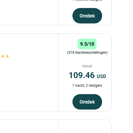
Ontdek
9.5/10
(376 klantbeoordelingen)
Vanaf
109.46
USD
1 nacht, 2 reizigers
Ontdek