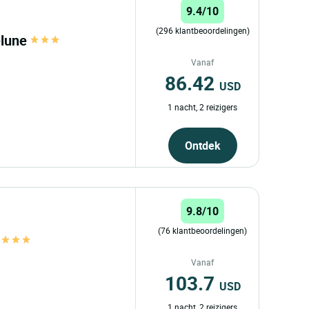
9.4/10
(296 klantbeoordelingen)
élune
Vanaf
86.42
USD
1 nacht, 2 reizigers
Ontdek
9.8/10
(76 klantbeoordelingen)
e
Vanaf
103.7
USD
1 nacht, 2 reizigers