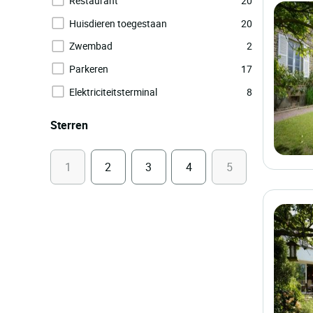
Restaurant
20
Huisdieren toegestaan
20
Zwembad
2
Parkeren
17
Elektriciteitsterminal
8
Sterren
1
2
3
4
5