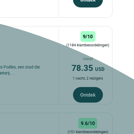
9/10
(1184 klantbeoordelingen)
Vanaf
78.35
les Poêles, een stad die
USD
erij. ...
1 nacht, 2 reizigers
Ontdek
9.6/10
(151 klantbeoordelingen)