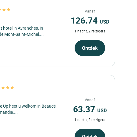
Vanaf
126.74
USD
 hotel in Avranches, in
1 nacht, 2 reizigers
e Mont-Saint-Michel....
Ontdek
p
Vanaf
63.37
me Up heet u welkom in Beaucé,
USD
mandië....
1 nacht, 2 reizigers
Ontdek