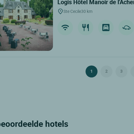
Logis Hôtel Manoir de l'Ache
Ste Cecile
30 km
1
2
3
 beoordeelde hotels