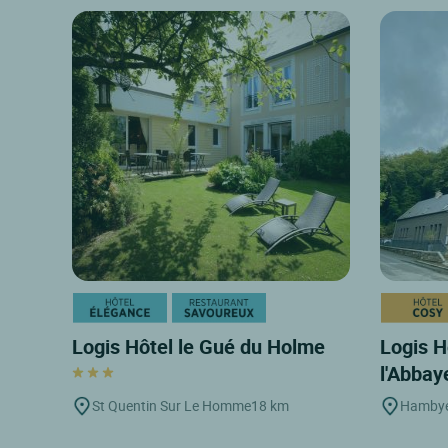
Logis Hôtel le Gué du Holme
Logis H
l'Abba
St Quentin Sur Le Homme
18 km
Hamby