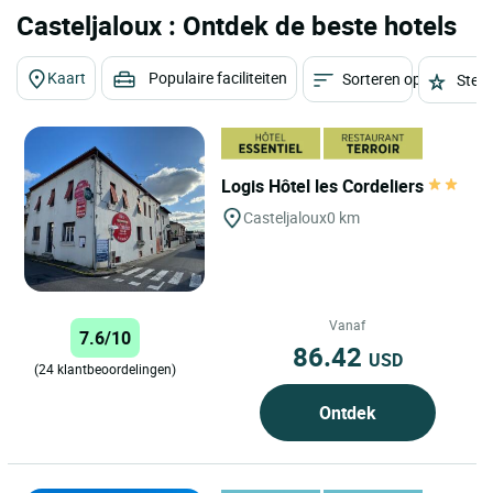
Casteljaloux : Ontdek de beste hotels
Kaart
Populaire faciliteiten
Sorteren op
Sterr
Logis Hôtel les Cordeliers
Casteljaloux
0 km
Vanaf
7.6/10
86.42
USD
(24 klantbeoordelingen)
Ontdek