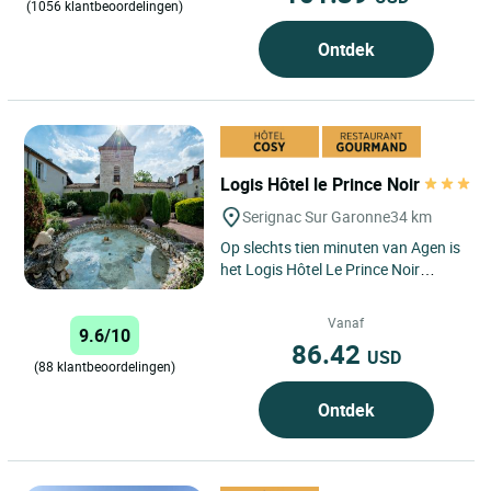
(1056 klantbeoordelingen)
Ontdek
Logis Hôtel le Prince Noir
Serignac Sur Garonne
34 km
Op slechts tien minuten van Agen is
het Logis Hôtel Le Prince Noir
gevestigd in het Manoir de
Menjoulan, een karakteristiek...
Vanaf
9.6/10
86.42
USD
(88 klantbeoordelingen)
Ontdek