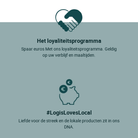
Het loyaliteitsprogramma
Spaar euros Met ons loyaliteitsprogramma. Geldig
op uw verblijf en maaltijden.
#LogisLovesLocal
Liefde voor de streek en de lokale producten zit in ons
DNA.