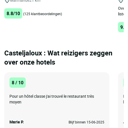
Marmande
21 km
B
Overl
8.8/10
listed
(125 klantbeoordelingen)
9.5
Casteljaloux : Wat reizigers zeggen
over onze hotels
8 / 10
8
Pour un hôtel classe j'ai trouvé le restaurant très
Ro
moyen
ba
Marie P.
Jo
Blijf binnen 15-06-2025