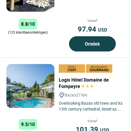
Vanaf
8.8/10
97.94
USD
(125 klantbeoordelingen)
Ontdek
Logis Hôtel Domaine de
Fompeyre
Bazas
27 km
Overlooking Bazas old town and its
13th century cathedral, listed as a
World Heritage Site by UNESCO,
Domaine de Fompeyre...
Vanaf
9.5/10
101.39
USD