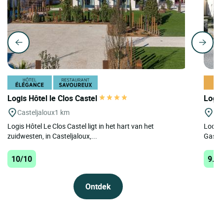
Logis Hôtel le Clos Castel
Logi
Casteljaloux
1 km
St
Logis Hôtel Le Clos Castel ligt in het hart van het
Locat
zuidwesten, in Casteljaloux,...
Gasco
10/10
9.6
Ontdek