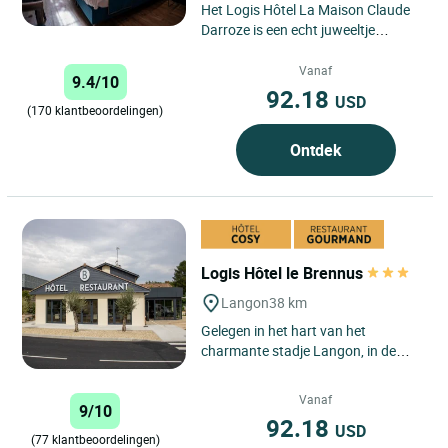
Het Logis Hôtel La Maison Claude
Darroze is een echt juweeltje
gelegen in het hart van Langon, in
de wijnstreek van Bordeaux....
Vanaf
9.4/10
92.18
USD
(170 klantbeoordelingen)
Ontdek
Logis Hôtel le Brennus
Langon
38 km
Gelegen in het hart van het
charmante stadje Langon, in de
directe nabijheid van de rivier de
Garonne en de beroemde
Vanaf
9/10
wijngaarden...
92.18
USD
(77 klantbeoordelingen)