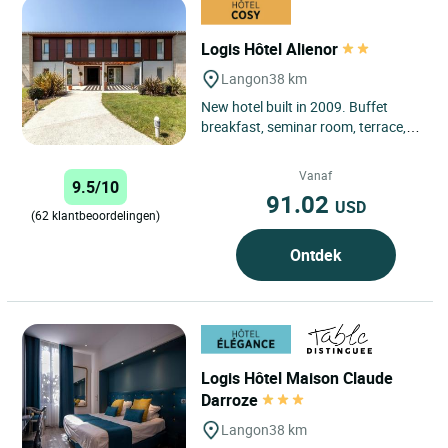
Logis Hôtel Alienor
Langon
38 km
New hotel built in 2009. Buffet
breakfast, seminar room, terrace,
gardens, secure parking, WiFi, wine
cellar, wine bar. Just...
Vanaf
9.5/10
91.02
USD
(62 klantbeoordelingen)
Ontdek
Logis Hôtel Maison Claude
Darroze
Langon
38 km