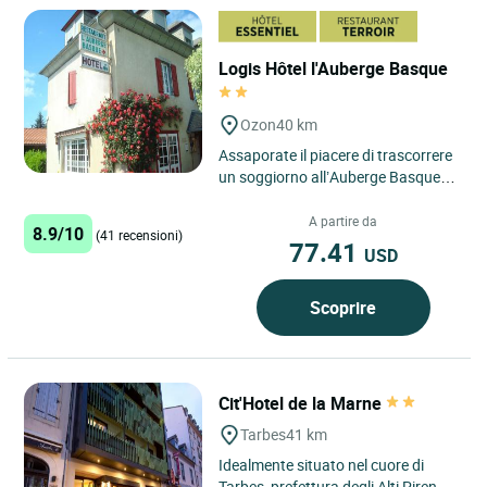
Logis Hôtel l'Auberge Basque
Ozon
40 km
Assaporate il piacere di trascorrere
un soggiorno all’Auberge Basque
dove Stéphanie e il suo staff sono a
vostra completa...
A partire da
8.9/10
(41 recensioni)
77.41
USD
Scoprire
Cit'Hotel de la Marne
Tarbes
41 km
Idealmente situato nel cuore di
Tarbes, prefettura degli Alti Pirenei,