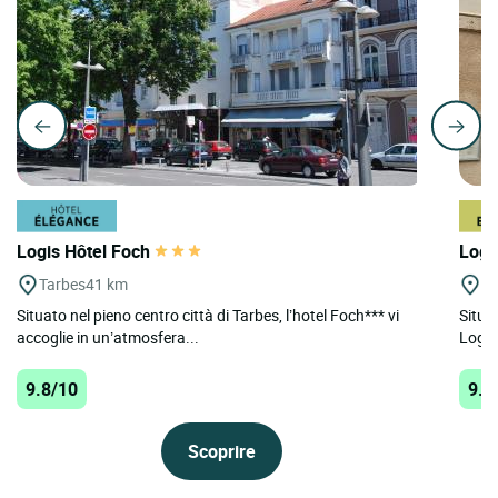
Logis Hôtel Foch
Logi
Tarbes
41 km
Mi
Situato nel pieno centro città di Tarbes, l’hotel Foch*** vi
Situat
accoglie in un’atmosfera...
Logis
9.8/10
9.7
Scoprire