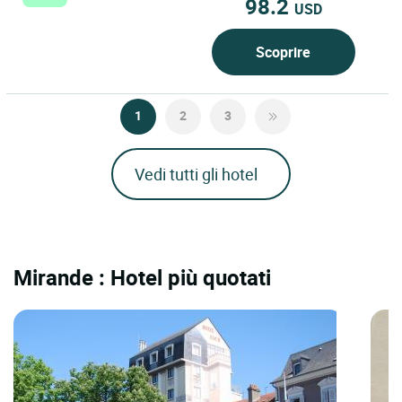
98.2
USD
Scoprire
1
2
3
Vedi tutti gli hotel
Mirande : Hotel più quotati