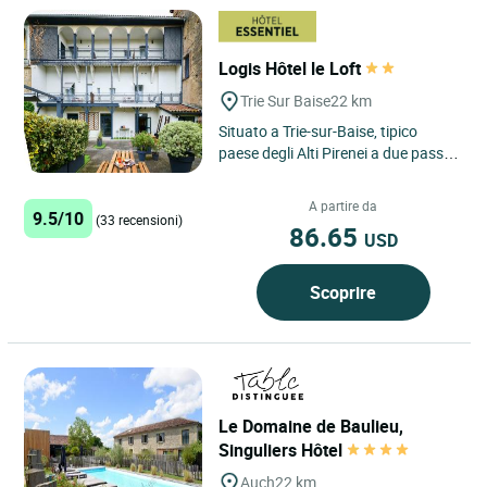
Logis Hôtel le Loft
Trie Sur Baise
22 km
Situato a Trie-sur-Baise, tipico
paese degli Alti Pirenei a due passi
dal dipartimento del Gers e dal
famoso paese di Marciac,...
A partire da
9.5/10
(33 recensioni)
86.65
USD
Scoprire
Le Domaine de Baulieu,
Singuliers Hôtel
Auch
22 km