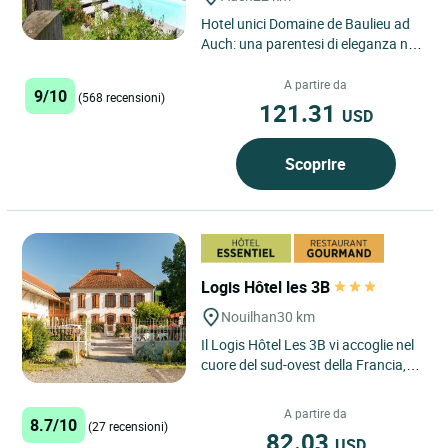
Hotel unici Domaine de Baulieu ad
Auch: una parentesi di eleganza nel
cuore della Guascogna Situato a
soli tre chilometri...
A partire da
9/10
(568 recensioni)
121.31
USD
Scoprire
Logis Hôtel les 3B
Nouilhan
30 km
Il Logis Hôtel Les 3B vi accoglie nel
cuore del sud-ovest della Francia,
nel villaggio di Nouilhan, vicino a
Tarbes, Maubourguet...
A partire da
8.7/10
(27 recensioni)
82.03
USD