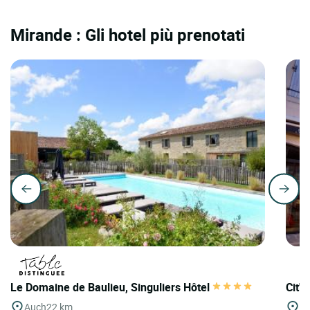
Mirande : Gli hotel più prenotati
Le Domaine de Baulieu, Singuliers Hôtel
Cit'
Auch
22 km
Ta