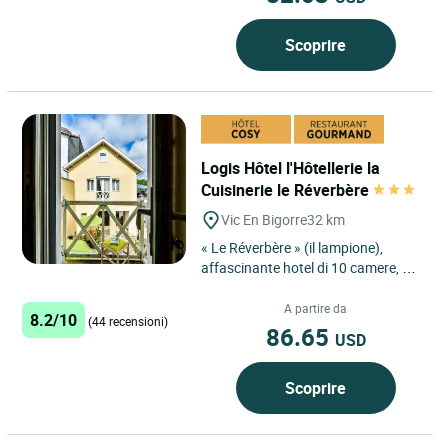
Scoprire
Logis Hôtel l'Hôtellerie la
Cuisinerie le Réverbère
Vic En Bigorre
32 km
« Le Réverbère » (il lampione),
affascinante hotel di 10 camere, vi
piacerà per la sua autenticità, la
sua posizione...
A partire da
8.2/10
(44 recensioni)
86.65
USD
Scoprire