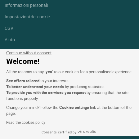
Informazioni personali
Impostazioni dei cookie
CGV
Aiuto
Mappa del sito
Continue without consent
Welcome!
Crediti fotografici
All the reasons to say ‘
yes
’ to our cookies for a personalised experience:
Seguici
See offers tailored
to your interests.
Facebook
Instagram
To better understand your needs
by producing statistics.
To provide you with the services you request
by ensuring that the site
functions properly.
Linkedin
Change your mind? Follow the
Cookies settings
link at the bottom of the
page.
Read the cookies policy
Consents certified by
Logis Hotels copyright © 2026 Tutti i diritti riservati - CGV. Powered