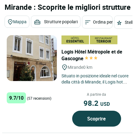
Mirande : Scoprite le migliori strutture
Mappa
Strutture popolari
Ordina per
Stelle
Logis Hôtel Métropole et de
Gascogne
Mirande
0 km
Situato in posizione ideale nel cuore
della città di Mirande, il Logis hotel
restaurant Métropole et de
Gascogne è ospitato...
A partire da
9.7/10
(57 recensioni)
98.2
USD
Scoprire