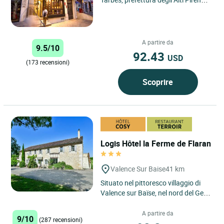
il Cit'hotel de la Marne offre una
posizione geografica...
A partire da
9.5/10
92.43
USD
(173 recensioni)
Scoprire
Logis Hôtel la Ferme de Flaran
Valence Sur Baise
41 km
Situato nel pittoresco villaggio di
Valence sur Baïse, nel nord del Gers,
tra Auch e Condom, il Logis Hôtel la
Ferme de...
A partire da
9/10
(287 recensioni)