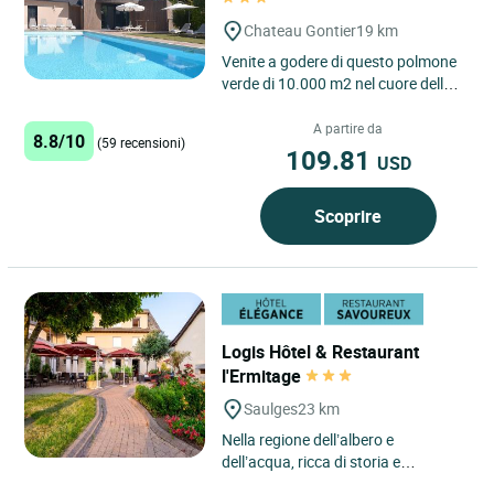
Chateau Gontier
19 km
Venite a godere di questo polmone
verde di 10.000 m2 nel cuore della
città. Per rendere perfetto il vostro
relax dopo il...
A partire da
8.8/10
(59 recensioni)
109.81
USD
Scoprire
Logis Hôtel & Restaurant
l'Ermitage
Saulges
23 km
Nella regione dell’albero e
dell’acqua, ricca di storia e
preistoria, un hotel dai colori