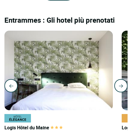
Entrammes : Gli hotel più prenotati
Logis Hôtel du Maine
Logi