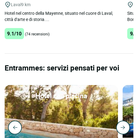
Laval
9 km
La
Hotel nel centro della Mayenne, situato nel cuore di Laval,
Situa
città d'arte e di storia....
Bonne
9.1/10
9/1
(74 recensioni)
Entrammes: servizi pensati per voi
Hotel con piscina