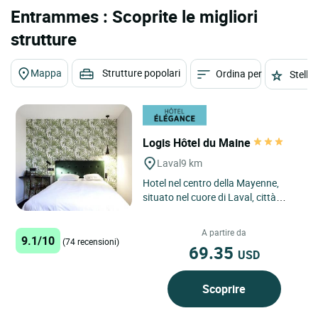
Entrammes : Scoprite le migliori
strutture
Mappa
Strutture popolari
Ordina per
Stelle
Logis Hôtel du Maine
Laval
9 km
Hotel nel centro della Mayenne,
situato nel cuore di Laval, città
d'arte e di storia. Vicino ai confini
angioino e bretone...
A partire da
9.1/10
(74 recensioni)
69.35
USD
Scoprire