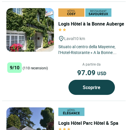
Logis Hôtel à la Bonne Auberge
Laval
10 km
Situato al centro della Mayenne,
l’Hotel-Ristorante « A la Bonne
Auberge » vi offre un soggiorno
ideale. Un’accoglienza...
A partire da
9/10
(110 recensioni)
97.09
USD
Scoprire
Logis Hôtel Parc Hôtel & Spa