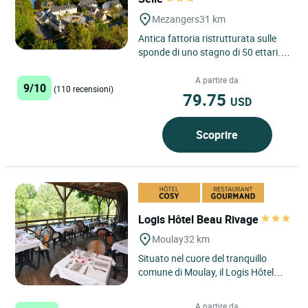
Mezangers
31 km
Antica fattoria ristrutturata sulle
sponde di uno stagno di 50 ettari.
Salotti con vista panoramica, sala
ristorante lato...
A partire da
9/10
(110 recensioni)
79.75
USD
Scoprire
Logis Hôtel Beau Rivage
Moulay
32 km
Situato nel cuore del tranquillo
comune di Moulay, il Logis Hôtel
Beau Rivage è un'incantevole
destinazione ideale per...
A partire da