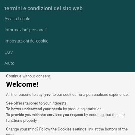
termini e condizioni del sito web
Avviso Legale
Informazioni personali
Impostazioni dei cookie
CGV
Aiuto
Mappa del sito
Continue without consent
Welcome!
Crediti fotografici
All the reasons to say ‘
yes
’ to our cookies for a personalised experience:
Seguici
See offers tailored
to your interests.
Facebook
Instagram
To better understand your needs
by producing statistics.
To provide you with the services you request
by ensuring that the site
functions properly.
Linkedin
Change your mind? Follow the
Cookies settings
link at the bottom of the
page.