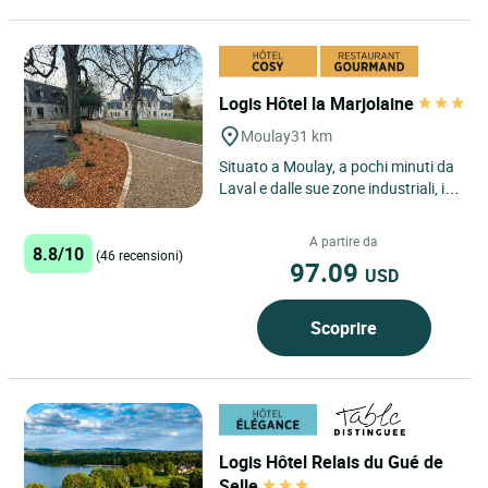
Logis Hôtel la Marjolaine
Moulay
31 km
Situato a Moulay, a pochi minuti da
Laval e dalle sue zone industriali, il
Logis Hôtel La Marjolaine, aperto
dal lunedì...
A partire da
8.8/10
(46 recensioni)
97.09
USD
Scoprire
Logis Hôtel Relais du Gué de
Selle