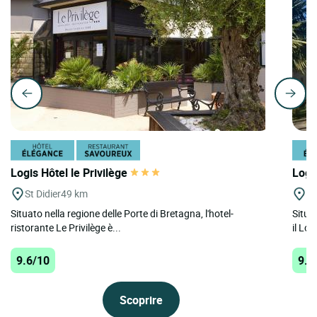
Logis Hôtel le Privilège
Logi
St Didier
49 km
M
Situato nella regione delle Porte di Bretagna, l'hotel-
Situa
ristorante Le Privilège è...
il Lo
9.6/10
9.4
Scoprire