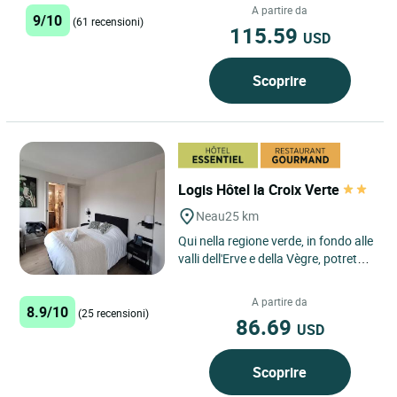
naturali, vicino ad una chiesa...
A partire da
9/10
(61 recensioni)
115.59
USD
Scoprire
Logis Hôtel la Croix Verte
Neau
25 km
Qui nella regione verde, in fondo alle
valli dell'Erve e della Vègre, potrete
approfittare dell'aria aperta,
praticare sport...
A partire da
8.9/10
(25 recensioni)
86.69
USD
Scoprire