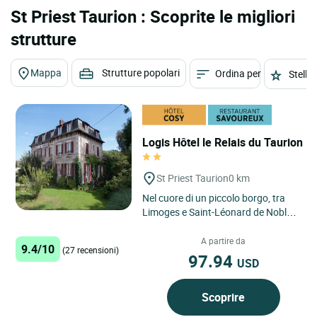
St Priest Taurion : Scoprite le migliori
strutture
Mappa
Strutture popolari
Ordina per
Stelle
Logis Hôtel le Relais du Taurion
St Priest Taurion
0 km
Nel cuore di un piccolo borgo, tra
Limoges e Saint-Léonard de Noblat,
Le Relais du Taurion vi accoglie in
un antico edificio...
A partire da
9.4/10
(27 recensioni)
97.94
USD
Scoprire