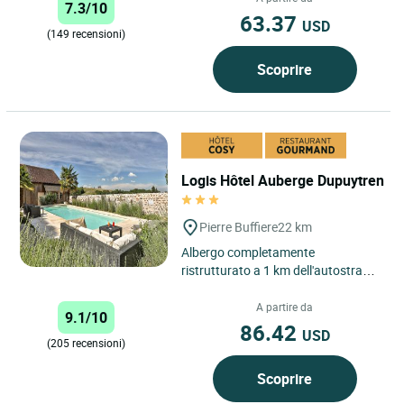
7.3/10
63.37
USD
(149 recensioni)
Scoprire
Logis Hôtel Auberge Dupuytren
Pierre Buffiere
22 km
Albergo completamente
ristrutturato a 1 km dell'autostrada
A20 a sud di Limoges. Situato nel
cuore del villaggio di Pierre...
A partire da
9.1/10
86.42
USD
(205 recensioni)
Scoprire