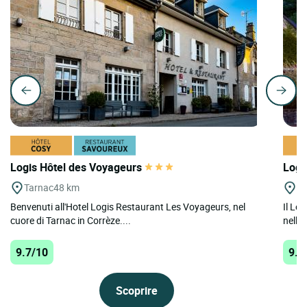
Logis Hôtel des Voyageurs
Logi
Tarnac
48 km
Tr
Benvenuti all'Hotel Logis Restaurant Les Voyageurs, nel
Il Lo
cuore di Tarnac in Corrèze....
nella 
9.7/10
9.6
Scoprire