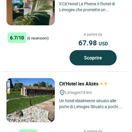
Il Cit’Hotel Le Phenix è l'hotel di
Limoges che promette un
soggiorno comodo e piacevole, che
siate in città per un weekend...
A partire da
6.7/10
(6 recensioni)
67.98
USD
Scoprire
Cit'Hotel les Alizés
Limoges
18 km
Un hotel idealmente situato alle
porte di Limoges Situato a pochi
passi dall'aeroporto di Limoges-
Bellegarde, il Cit'hotel...
A partire da