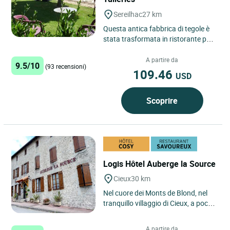
Sereilhac
27 km
Questa antica fabbrica di tegole è
stata trasformata in ristorante poi
in motel oltre 30 anni fa, nel 1974.
Potrete apprezzare...
A partire da
9.5/10
(93 recensioni)
109.46
USD
Scoprire
Logis Hôtel Auberge la Source
Cieux
30 km
Nel cuore dei Monts de Blond, nel
tranquillo villaggio di Cieux, a pochi
chilometri dal paese di Oradour-sur-
Glane, il Logis...
A partire da