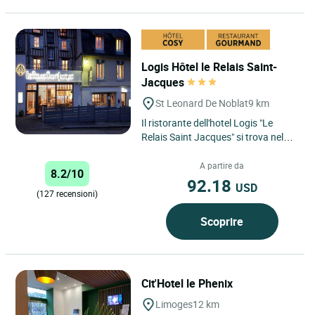
Logis Hôtel le Relais Saint-
Jacques
St Leonard De Noblat
9 km
Il ristorante dell'hotel Logis "Le
Relais Saint Jacques" si trova nel
cuore del Limousin in una città
medievale, Saint Léonard...
A partire da
8.2/10
92.18
USD
(127 recensioni)
Scoprire
Cit'Hotel le Phenix
Limoges
12 km