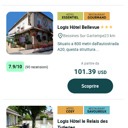
Logis Hôtel Bellevue
Bessines Sur Gartempe
23 km
Situato a 800 metri dall'autostrada
A20, questa struttura
completamente ristrutturata
abbina tradizione e modernità. A
A partire da
7.9/10
vostra...
(90 recensioni)
101.39
USD
Scoprire
Logis Hôtel le Relais des
Tuileries