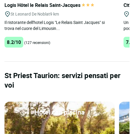
Logis Hôtel le Relais Saint-Jacques
Cit'H
St Leonard De Noblat
9 km
L
Il ristorante dell'hotel Logis "Le Relais Saint Jacques" si
Un ho
trova nel cuore del Limousin...
pochi
8.2/10
7.3
(127 recensioni)
St Priest Taurion: servizi pensati per
voi
Hotel con piscina