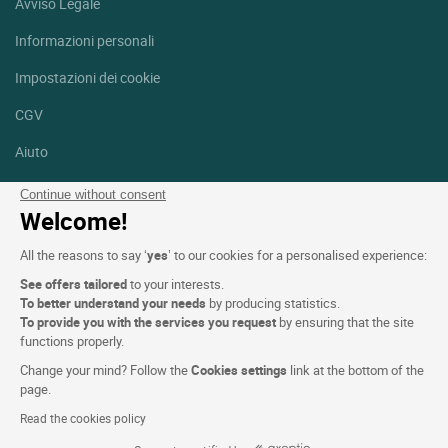
Avviso Legale
Informazioni personali
Impostazioni dei cookie
CGV
Aiuto
Mappa del sito
Continue without consent
Welcome!
Crediti fotografici
All the reasons to say ‘
yes
’ to our cookies for a personalised experience:
Seguici
See offers tailored
to your interests.
Facebook
Instagram
To better understand your needs
by producing statistics.
To provide you with the services you request
by ensuring that the site
functions properly.
Linkedin
Change your mind? Follow the
Cookies settings
link at the bottom of the
page.
Read the cookies policy