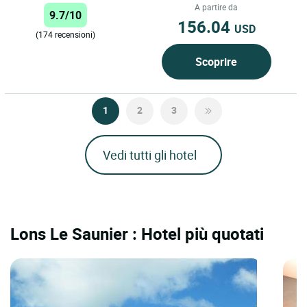
buona cucina nel...
A partire da
9.7/10
156.04
USD
(174 recensioni)
Scoprire
1
2
3
Vedi tutti gli hotel
Lons Le Saunier : Hotel più quotati