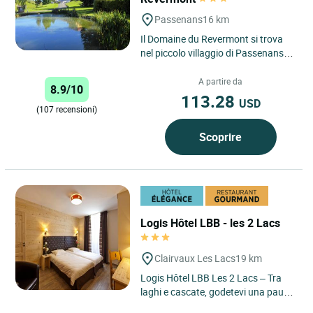
Passenans
16 km
Il Domaine du Revermont si trova
nel piccolo villaggio di Passenans,
tra vigneti e pascoli. Questa casa
da sogno, con la...
A partire da
8.9/10
113.28
USD
(107 recensioni)
Scoprire
Logis Hôtel LBB - les 2 Lacs
Clairvaux Les Lacs
19 km
Logis Hôtel LBB Les 2 Lacs – Tra
laghi e cascate, godetevi una pausa
all'insegna della natura e della