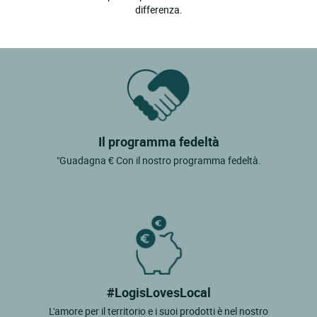
differenza.
Il programma fedeltà
"Guadagna € Con il nostro programma fedeltà.
#LogisLovesLocal
L'amore per il territorio e i suoi prodotti è nel nostro