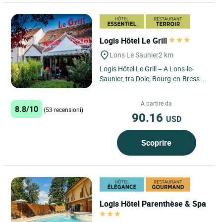
Logis Hôtel Le Grill
Lons Le Saunier
2 km
Logis Hôtel Le Grill – A Lons-le-
Saunier, tra Dole, Bourg-en-Bresse e
i laghi del Giura Situato nel cuore
del Giura,...
A partire da
8.8/10
(53 recensioni)
90.16
USD
Scoprire
Logis Hôtel Parenthèse & Spa