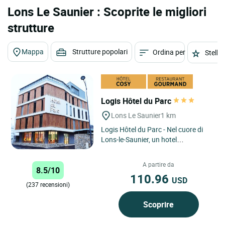
Lons Le Saunier : Scoprite le migliori
strutture
Mappa
Strutture popolari
Ordina per
Stelle
Logis Hôtel du Parc
Lons Le Saunier
1 km
Logis Hôtel du Parc - Nel cuore di
Lons-le-Saunier, un hotel
confortevole e centrale per
coniugare relax, lavoro e scoperte...
A partire da
8.5/10
110.96
USD
(237 recensioni)
Scoprire