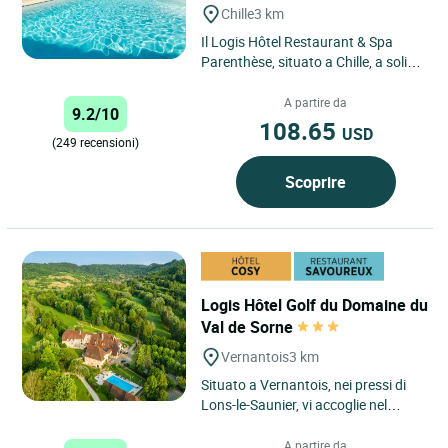
Chille
3 km
Il Logis Hôtel Restaurant & Spa
Parenthèse, situato a Chille, a soli 5
minuti da Lons-le-Saunier, vi
accoglie in un ambiente...
A partire da
9.2/10
108.65
USD
(249 recensioni)
Scoprire
Logis Hôtel Golf du Domaine du
Val de Sorne
Vernantois
3 km
Situato a Vernantois, nei pressi di
Lons-le-Saunier, vi accoglie nel
cuore di un tranquillo scenario
naturale, ai piedi del...
A partire da