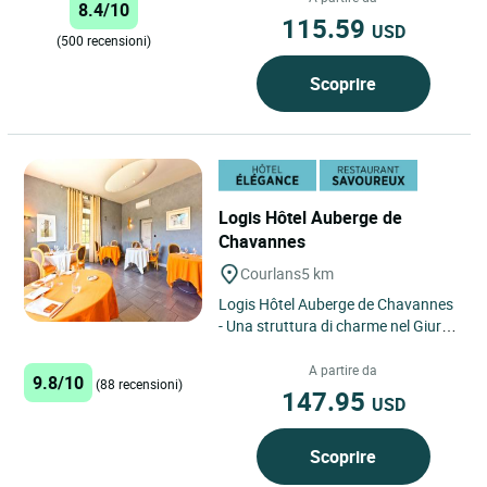
8.4/10
115.59
USD
(500 recensioni)
Scoprire
Logis Hôtel Auberge de
Chavannes
Courlans
5 km
Logis Hôtel Auberge de Chavannes
- Una struttura di charme nel Giura
che unisce comfort alberghiero,
gastronomia e scoperte...
A partire da
9.8/10
(88 recensioni)
147.95
USD
Scoprire