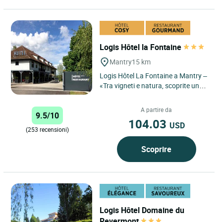
Logis Hôtel la Fontaine
Mantry
15 km
Logis Hôtel La Fontaine a Mantry –
«Tra vigneti e natura, scoprite un
hotel autentico dove il comfort
moderno e i sapori...
A partire da
9.5/10
104.03
USD
(253 recensioni)
Scoprire
Logis Hôtel Domaine du
Revermont