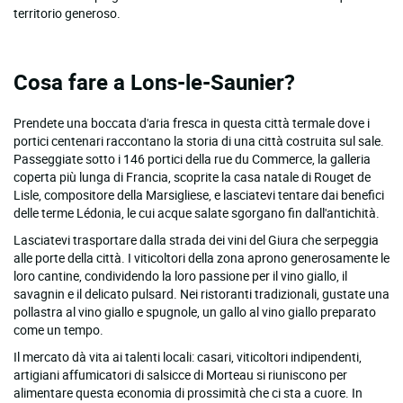
territorio generoso.
Cosa fare a Lons-le-Saunier?
Prendete una boccata d'aria fresca in questa città termale dove i
portici centenari raccontano la storia di una città costruita sul sale.
Passeggiate sotto i 146 portici della rue du Commerce, la galleria
coperta più lunga di Francia, scoprite la casa natale di Rouget de
Lisle, compositore della Marsigliese, e lasciatevi tentare dai benefici
delle terme Lédonia, le cui acque salate sgorgano fin dall'antichità.
Lasciatevi trasportare dalla strada dei vini del Giura che serpeggia
alle porte della città. I viticoltori della zona aprono generosamente le
loro cantine, condividendo la loro passione per il vino giallo, il
savagnin e il delicato pulsard. Nei ristoranti tradizionali, gustate una
pollastra al vino giallo e spugnole, un gallo al vino giallo preparato
come un tempo.
Il mercato dà vita ai talenti locali: casari, viticoltori indipendenti,
artigiani affumicatori di salsicce di Morteau si riuniscono per
alimentare questa economia di prossimità che ci sta a cuore. In