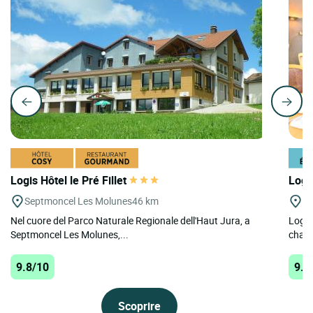
Logis Hôtel le Pré Fillet
Logi
Septmoncel Les Molunes
46 km
Co
Nel cuore del Parco Naturale Regionale dell'Haut Jura, a
Logis
Septmoncel Les Molunes,...
charm
9.8/10
9.8
Scoprire