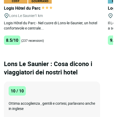
Logis Hôtel du Parc
Logi
Lons Le Saunier
1 km
Ch
Logis Hôtel du Parc - Nel cuore di Lons-le-Saunier, un hotel
Il Lo
confortevole e centrale...
a soli
8.5/10
9.2
(237 recensioni)
Lons Le Saunier : Cosa dicono i
viaggiatori dei nostri hotel
10 / 10
Ottima accoglienza , gentili e cortesi, parlavano anche
in inglese