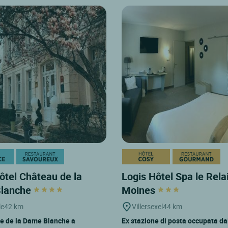
ôtel Château de la
Logis Hôtel Spa le Rela
lanche
Moines
le
42 km
Villersexel
44 km
e de la Dame Blanche a
Ex stazione di posta occupata d