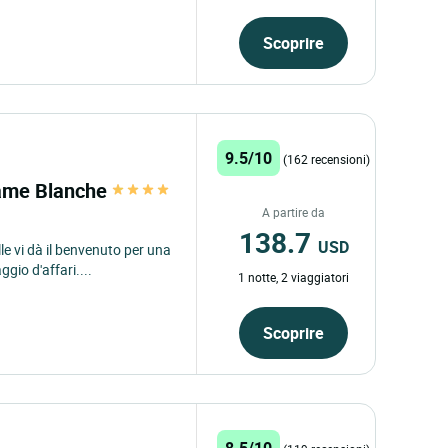
Scoprire
9.5/10
(162 recensioni)
Dame Blanche
A partire da
138.7
USD
e vi dà il benvenuto per una
gio d'affari....
1 notte, 2 viaggiatori
Scoprire
8.5/10