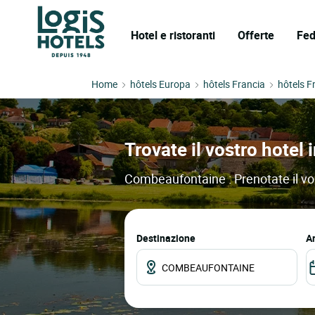
Hotel e ristoranti
Offerte
Fed
Home
hôtels Europa
hôtels Francia
hôtels F
Trovate il vostro hotel
Combeaufontaine : Prenotate il vost
Destinazione