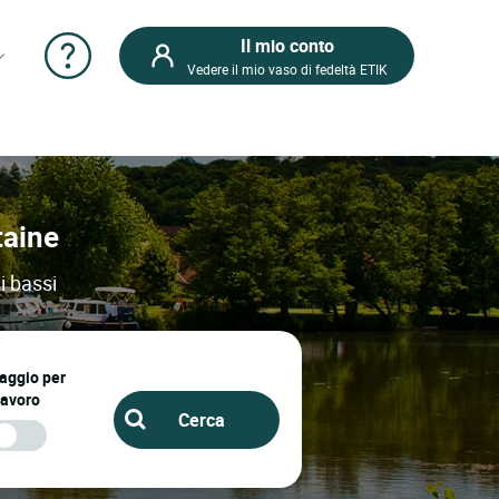
Il mio conto
Vedere il mio vaso di fedeltà ETIK
taine
i bassi
iaggio per
lavoro