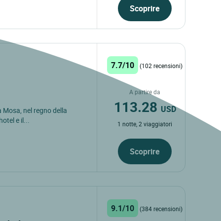
Scoprire
7.7/10
(102 recensioni)
A partire da
113.28
USD
a Mosa, nel regno della
tel e il...
1 notte, 2 viaggiatori
Scoprire
9.1/10
(384 recensioni)