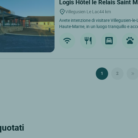
Logis Hôtel le Relais Saint 
Villegusien Le Lac
44 km
Avete intenzione di visitare Villegusien-le-
Haute-Marne, in un luogo tranquillo e acco
1
2
quotati