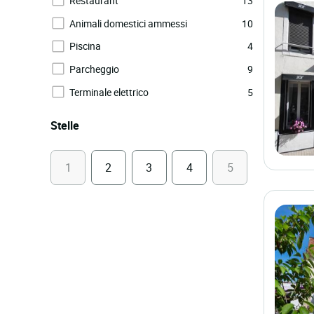
Restaurant
13
Animali domestici ammessi
10
Piscina
4
Parcheggio
9
Terminale elettrico
5
Stelle
1
2
3
4
5