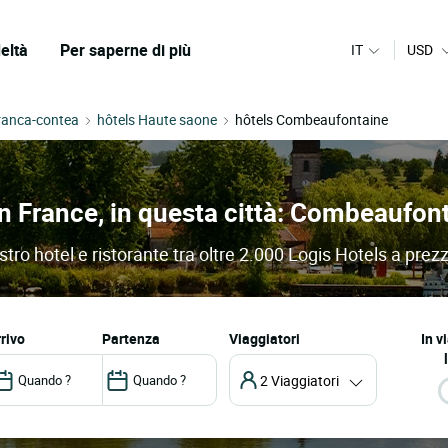
eltà
Per saperne di più
IT
USD
ranca-contea
hôtels Haute saone
hôtels Combeaufontaine
 in France, in questa città: Combeaufon
ro hotel e ristorante tra oltre 2.000 Logis Hotels a prezz
arrivo
partenza
Viaggiatori
In v
2 Viaggiatori