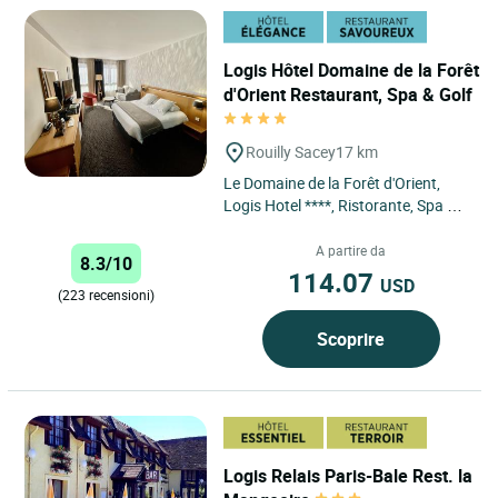
Logis Hôtel Domaine de la Forêt
d'Orient Restaurant, Spa & Golf
Rouilly Sacey
17 km
Le Domaine de la Forêt d'Orient,
Logis Hotel ****, Ristorante, Spa &
Golf, situato nel cuore del Parco
Regionale della Forêt...
A partire da
8.3/10
114.07
USD
(223 recensioni)
Scoprire
Logis Relais Paris-Bale Rest. la