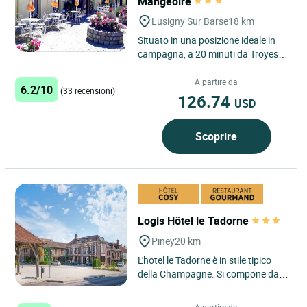
Mangeoire
Lusigny Sur Barse
18 km
Situato in una posizione ideale in
campagna, a 20 minuti da Troyes, a
7 minuti dal Lac d'Orient, a 30
minuti dal parco divertimenti...
A partire da
6.2/10
(33 recensioni)
126.74
USD
Scoprire
Logis Hôtel le Tadorne
Piney
20 km
L'hotel le Tadorne è in stile tipico
della Champagne. Si compone da
diversi edifici del 17o e 18o secolo
alcuni aggettanti...