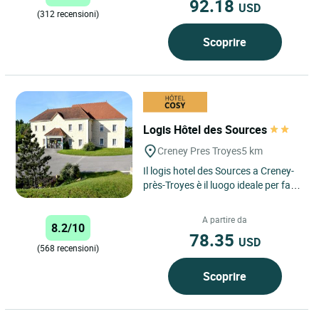
92.18
USD
(312 recensioni)
Scoprire
Logis Hôtel des Sources
Creney Pres Troyes
5 km
Il logis hotel des Sources a Creney-
près-Troyes è il luogo ideale per fare
una sosta in un ambiente
tonificante nel cuore...
A partire da
8.2/10
78.35
USD
(568 recensioni)
Scoprire