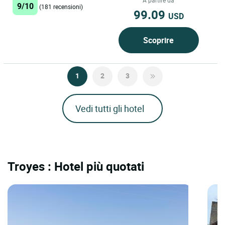
A partire da
9/10
(181 recensioni)
99.09
USD
Scoprire
1
2
3
Vedi tutti gli hotel
Troyes : Hotel più quotati