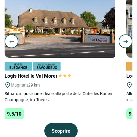
Logis Hôtel le Val Moret
Logi
Magnant
29 km
Li
Situato in posizione ideale alle porte della Côte des Bar en
Alle p
Champagne, tra Troyes...
incant
9.5/10
9.5
Scoprire