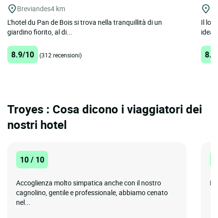
Breviandes
4 km
Cr
L'hotel du Pan de Bois si trova nella tranquillità di un
Il lo
giardino fiorito, al di...
ideale
8.9/10
8.2
(312 recensioni)
Troyes : Cosa dicono i viaggiatori dei
nostri hotel
10 / 10
8
Accoglienza molto simpatica anche con il nostro
Pe
cagnolino, gentile e professionale, abbiamo cenato
nel...