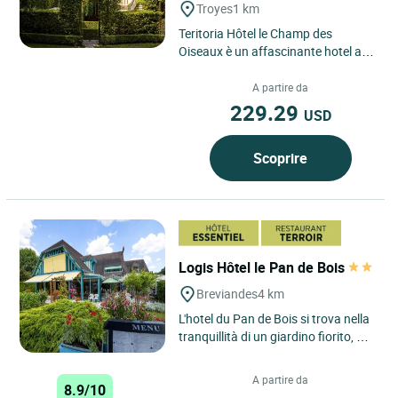
Troyes
1 km
Teritoria Hôtel le Champ des
Oiseaux è un affascinante hotel a 4
stelle situato nel cuore di Troyes,
nella regione Grand...
A partire da
229.29
USD
Scoprire
Logis Hôtel le Pan de Bois
Breviandes
4 km
L'hotel du Pan de Bois si trova nella
tranquillità di un giardino fiorito, al
di fuori della città, offrendo così i
comfort...
A partire da
8.9/10