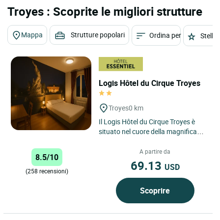
Troyes : Scoprite le migliori strutture
Mappa
Strutture popolari
Ordina per
Stelle
Logis Hôtel du Cirque Troyes
Troyes
0 km
Il Logis Hôtel du Cirque Troyes è
situato nel cuore della magnifica
città di Troyes. Ti invitiamo a venire
a soggiornare...
A partire da
8.5/10
69.13
USD
(258 recensioni)
Scoprire