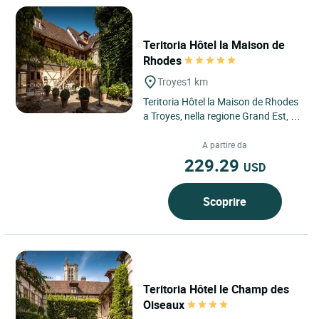
Teritoria Hôtel la Maison de
Rhodes
Troyes
1 km
Teritoria Hôtel la Maison de Rhodes
a Troyes, nella regione Grand Est, è
un hotel di carattere situato nel
cuore del centro...
A partire da
229.29
USD
Scoprire
Teritoria Hôtel le Champ des
Oiseaux