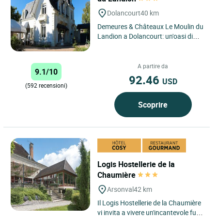
Dolancourt
40 km
Demeures & Châteaux Le Moulin du
Landion a Dolancourt: un'oasi di
pace nel cuore della regione dello
Champagne Situato...
A partire da
9.1/10
92.46
USD
(592 recensioni)
Scoprire
Logis Hostellerie de la
Chaumière
Arsonval
42 km
Il Logis Hostellerie de la Chaumière
vi invita a vivere un'incantevole fuga