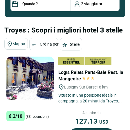
Troyes : Scopri i migliori hotel 3 stelle
Mappa
Ordina per
Stelle
Logis Relais Paris-Bale Rest. la
Mangeoire
Lusigny Sur Barse
18 km
Situato in una posizione ideale in
campagna, a 20 minuti da Troyes, a
7 minuti dal Lac d'Orient, a 30
minuti dal parco divertimenti...
A partire da
6.2/10
(33 recensioni)
127.13
USD