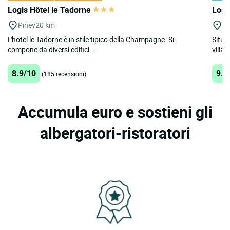
Logis Hôtel le Tadorne
Logi
Piney
20 km
Bo
L'hotel le Tadorne è in stile tipico della Champagne. Si
Situat
compone da diversi edifici...
villa
8.9/10
9.4
(185 recensioni)
Accumula euro e sostieni gli
albergatori-ristoratori