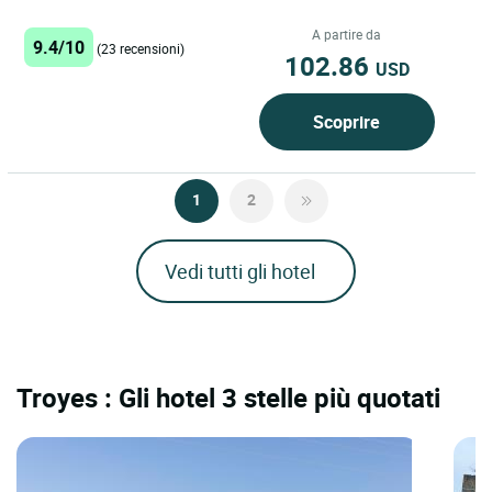
nel cuore della regione dell'Aube, in
un ambiente...
A partire da
9.4/10
(23 recensioni)
102.86
USD
Scoprire
1
2
Vedi tutti gli hotel
Troyes : Gli hotel 3 stelle più quotati