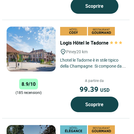
Scoprire
Logis Hôtel le Tadorne
Piney
20 km
L'hotel le Tadorne è in stile tipico
della Champagne. Si compone da
diversi edifici del 17o e 18o secolo
alcuni aggettanti...
A partire da
8.9/10
99.39
USD
(185 recensioni)
Scoprire