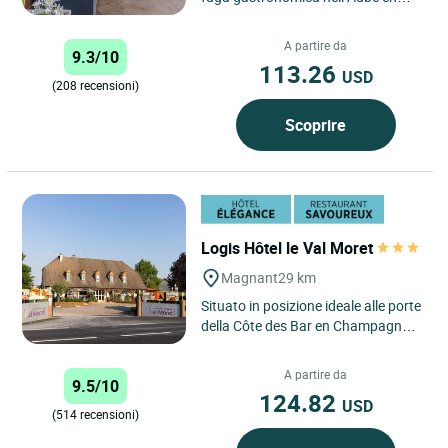
Champagne, una vacanza in
famiglia alle porte della Borgogna...
A partire da
9.3/10
113.26
USD
(208 recensioni)
Scoprire
Logis Hôtel le Val Moret
Magnant
29 km
Situato in posizione ideale alle porte
della Côte des Bar en Champagne,
tra Troyes e Chaumont (e a soli 500
m dall'uscita...
A partire da
9.5/10
124.82
USD
(514 recensioni)