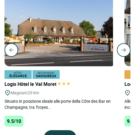
Logis Hôtel le Val Moret
Logi
Magnant
29 km
Li
Situato in posizione ideale alle porte della Côte des Bar en
Alle p
Champagne, tra Troyes...
incant
9.5/10
9.5