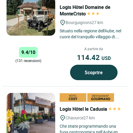
Logis Hôtel Domaine de
MonteCristo
Bourguignons
27 km
Situato nella regione dell'Aube, nel
cuore del tranquillo villaggio di
Bourguignons, il Logis Hôtel
Domaine de Montecristo...
A partire da
9.4/10
114.42
USD
(131 recensioni)
Scoprire
Logis Hôtel le Cadusia
Chaource
27 km
Che stiate programmando una
fuga gastronomica nell’Aube en