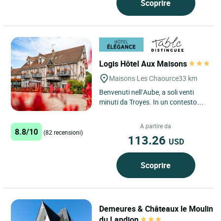
Scoprire
Logis Hôtel Aux Maisons
Maisons Les Chaource
33 km
Benvenuti nell’Aube, a soli venti
minuti da Troyes. In un contesto
bucolico e incontaminato, il team
del Logis Hôtel Ristorante...
A partire da
8.8/10
(82 recensioni)
113.26
USD
Scoprire
Demeures & Châteaux le Moulin
du Landion