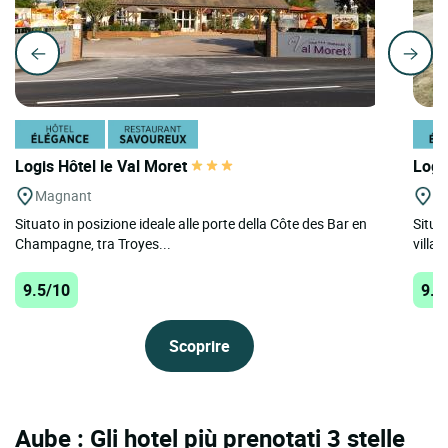
Logis Hôtel le Val Moret
Logi
Magnant
Bo
Situato in posizione ideale alle porte della Côte des Bar en
Situat
Champagne, tra Troyes...
villa
9.5/10
9.4
Scoprire
Aube : Gli hotel più prenotati 3 stelle