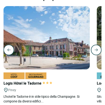
Logis Hôtel le Tadorne
Logi
Piney
Bo
L'hotel le Tadorne è in stile tipico della Champagne. Si
Situat
compone da diversi edifici...
villa