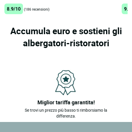
8.9/10
9.4
(186 recensioni)
Accumula euro e sostieni gli
albergatori-ristoratori
Miglior tariffa garantita!
Se trovi un prezzo più basso ti rimborsiamo la
differenza.