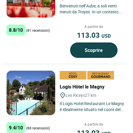
Benvenuti nell’Aube, a soli venti
minuti da Troyes. In un contesto
bucolico e incontaminato, il team
del Logis Hôtel Ristorante...
A partire da
8.8/10
(81 recensioni)
113.03
USD
Scoprire
Logis Hôtel le Magny
Les Riceys
27 km
Il Logis Hotel Restaurant Le Magny
è idealmente situato nel cuore della
regione dello Champagne, nel
villaggio di Les Riceys,...
A partire da
9.4/10
(88 recensioni)
113.03