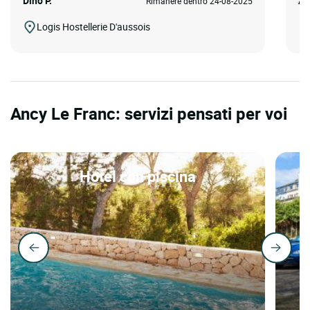
Dino P.
An
Rimanere dentro 24-08-2025
Logis Hostellerie D'aussois
Ancy Le Franc: servizi pensati per voi
Hotel con piscina