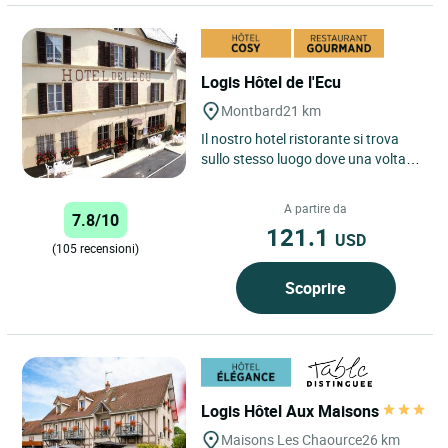
Logis Hôtel de l'Ecu
Montbard
21 km
Il nostro hotel ristorante si trova
sullo stesso luogo dove una volta
sorgeva un'antica stazione di posta;
viene gestito...
A partire da
7.8/10
121.1
USD
(105 recensioni)
Scoprire
Logis Hôtel Aux Maisons
Maisons Les Chaource
26 km