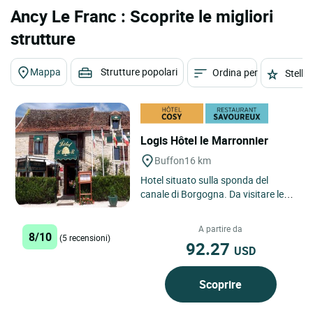
Ancy Le Franc : Scoprite le migliori
strutture
Mappa
Strutture popolari
Ordina per
Stelle
Logis Hôtel le Marronnier
Buffon
16 km
Hotel situato sulla sponda del
canale di Borgogna. Da visitare le
forge di Buffon, il castello di
Malaisie, l’abbazia di...
A partire da
8/10
(5 recensioni)
92.27
USD
Scoprire