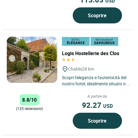
USD
Scoprire
Logis Hostellerie des Clos
Chablis
28 km
Scopri l'eleganza e l'autenticità del
nostro hotel, idealmente situato nel
cuore dei rinomati vigneti di
Chablis. Al Logis...
A partire da
8.8/10
92.27
USD
(135 recensioni)
Scoprire