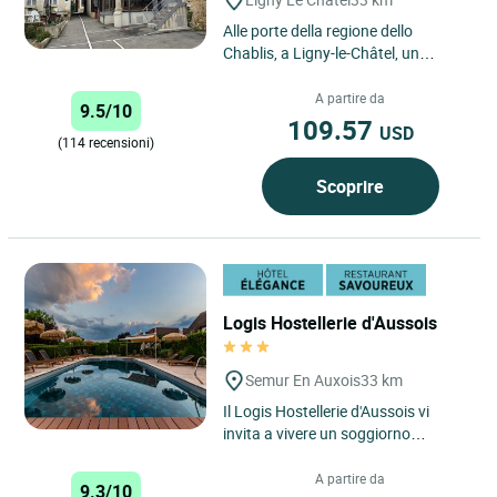
Alle porte della regione dello
Chablis, a Ligny-le-Châtel, un
incantevole villaggio della
Borgogna sulle rive del fiume...
A partire da
9.5/10
109.57
USD
(114 recensioni)
Scoprire
Logis Hostellerie d'Aussois
Semur En Auxois
33 km
Il Logis Hostellerie d'Aussois vi
invita a vivere un soggiorno
autentico nel cuore della regione
Borgogna-Franca Contea,...
A partire da
9.3/10