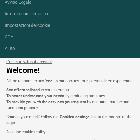
Avviso Legale
Informazioni personali
Impostazioni dei cookie
CGV
Aiuto
Mappa del sito
Continue without consent
Welcome!
Crediti fotografici
All the reasons to say ‘
yes
’ to our cookies for a personalised experience:
Seguici
See offers tailored
to your interests.
Facebook
Instagram
To better understand your needs
by producing statistics.
To provide you with the services you request
by ensuring that the site
functions properly.
Linkedin
Change your mind? Follow the
Cookies settings
link at the bottom of the
page.
Read the cookies policy