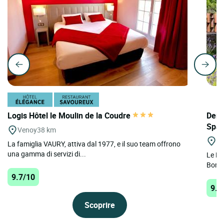
Logis Hôtel le Moulin de la Coudre
Deme
Spa
Venoy
38 km
Po
La famiglia VAURY, attiva dal 1977, e il suo team offrono
una gamma di servizi di...
Le Mo
Borgo
9.7/10
9.6
Scoprire