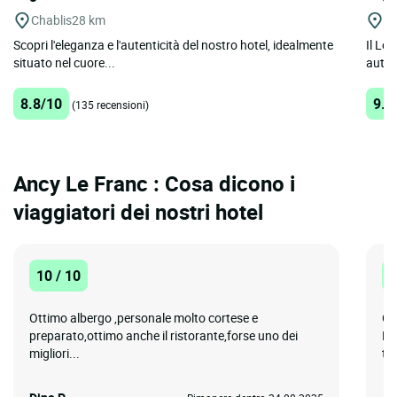
Chablis
28 km
Se
Scopri l'eleganza e l'autenticità del nostro hotel, idealmente
Il Log
situato nel cuore...
auten
8.8/10
9.3
(135 recensioni)
Ancy Le Franc : Cosa dicono i
viaggiatori dei nostri hotel
10 / 10
1
Ottimo albergo ,personale molto cortese e
Ot
preparato,ottimo anche il ristorante,forse uno dei
Ho
migliori...
tra