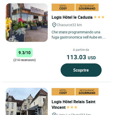
Logis Hôtel le Cadusia
Chaource
32 km
Che stiate programmando una
fuga gastronomica nell’Aube en
Champagne, una vacanza in
famiglia alle porte della Borgogna...
A partire da
9.3/10
113.03
USD
(214 recensioni)
Scoprire
Logis Hôtel Relais Saint
Vincent
Ligny Le Chatel
33 km