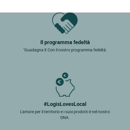
Il programma fedeltà
"Guadagna € Con il nostro programma fedeltà.
#LogisLovesLocal
L'amore per il territorio e i suoi prodotti è nel nostro
DNA.