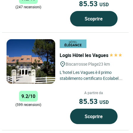
85.53
USD
(247 recensioni)
Scoprire
Logis Hôtel les Vagues
Biscarrosse Plage
23 km
L’hotel Les Vagues è il primo
stabilimento certificato Ecolabel
Europeo delle Lande dal 2009.
Situato in un vicolo cieco...
A partire da
9.2/10
85.53
USD
(599 recensioni)
Scoprire