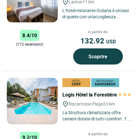
Lanton
11 km
L’hotel-ristorante Océana è un'oasi
di quiete con un'accoglienza
familiare. Le camere idelamente
allestite per le famiglie...
A partire da
8.4/10
132.92
USD
(172 recensioni)
Scoprire
Logis Hôtel la Forestière
Biscarrosse Plage
23 km
La Struttura climatizzata offre
camere dotate di tutti i comfort. Tre
grandi vetrate danno sul
giardinetto di fronte. Potrete...
A partire da
9.2/10