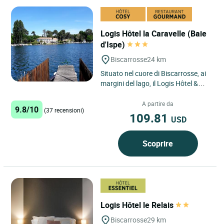
Logis Hôtel la Caravelle (Baie
d'Ispe)
Biscarrosse
24 km
Situato nel cuore di Biscarrosse, ai
margini del lago, il Logis Hôtel &
Restaurant La Caravelle si trova a
pochi passi dalle...
A partire da
9.8/10
(37 recensioni)
109.81
USD
Scoprire
Logis Hôtel le Relais
Biscarrosse
29 km