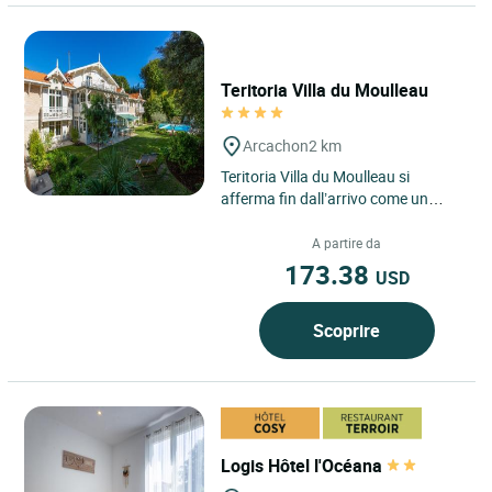
Teritoria Villa du Moulleau
Arcachon
2 km
Teritoria Villa du Moulleau si
afferma fin dall’arrivo come un
indirizzo riservato nel cuore del
bacino di Arcachon, situato...
A partire da
173.38
USD
Scoprire
Logis Hôtel l'Océana