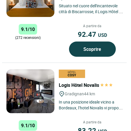
Situato nel cuore dell'incantevole
città di Biscarrosse, il Logis Hôtel Le
Relais è una struttura ideale per i
viaggiatori...
A partire da
9.1/10
92.47
USD
(272 recensioni)
Scoprire
Logis Hôtel Novalis
Gradignan
44 km
In una posizione ideale vicino a
Bordeaux, l’hotel Novalis vi propone
in una cornice intima delle camere
spaziose, luminose...
A partire da
9.1/10
83.22