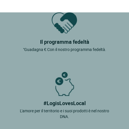
Il programma fedeltà
"Guadagna € Con il nostro programma fedeltà.
#LogisLovesLocal
L'amore per il territorio e i suoi prodotti è nel nostro
DNA.