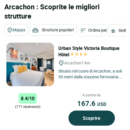
Arcachon : Scoprite le migliori
strutture
Mappa
Strutture popolari
Ordina per
Stelle
Urban Style Victoria Boutique
Hôtel
Arcachon
1 km
Situato nel cuore di Arcachon, a soli
50 metri dalla stazione ferroviaria e
a due passi dal centro città, l’Urban
Style...
A partire da
8.4/10
167.6
USD
(171 recensioni)
Scoprire