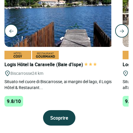
Logis Hôtel la Caravelle (Baie d'Ispe)
Logi
Biscarrosse
24 km
Gr
Situato nel cuore di Biscarrosse, ai margini del lago, il Logis
Situa
Hôtel & Restaurant...
all'ae
9.8/10
9.4
Scoprire