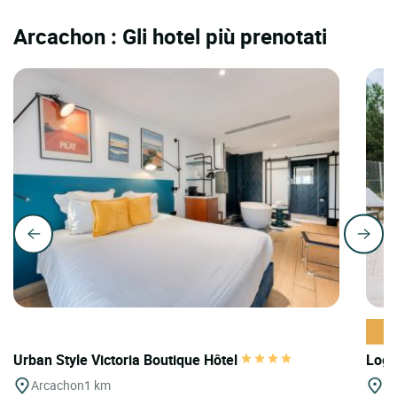
Arcachon : Gli hotel più prenotati
Urban Style Victoria Boutique Hôtel
Logi
Arcachon
1 km
Bi