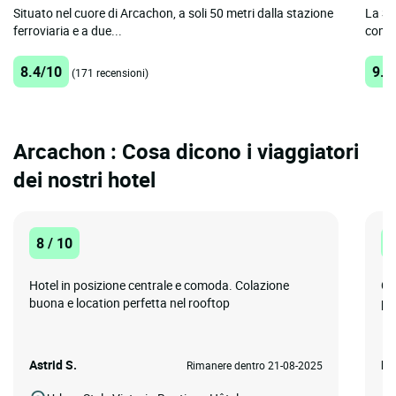
Situato nel cuore di Arcachon, a soli 50 metri dalla stazione
La St
ferroviaria e a due...
comfo
8.4/10
9.2
(171 recensioni)
Arcachon : Cosa dicono i viaggiatori
dei nostri hotel
8 / 10
8
Hotel in posizione centrale e comoda. Colazione
Co
buona e location perfetta nel rooftop
pi
Astrid S.
Mi
Rimanere dentro 21-08-2025