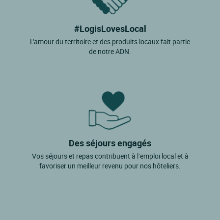
Graulhet
Lacabarede
#LogisLovesLocal
L'amour du territoire et des produits locaux fait partie
Lacaune
de notre ADN.
Lacrouzette
Lagarrigue
Larroque
Lasgraisses
Lautrec
Des séjours engagés
Lavaur
Vos séjours et repas contribuent à l’emploi local et à
Le Sequestre
favoriser un meilleur revenu pour nos hôteliers.
Lempaut
Les Cabannes
Lisle Sur Tarn