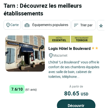
Tarn : Découvrez les meilleurs
établissements
Carte
Équipements populaires
Trier par
É
Logis Hôtel le Boulevard
Mazamet
L'hôtel "Le Boulevard" vous offre le
confort de ses chambres équipées
avec salle de bain, cabinet de
toilettes, téléphone...
À partir de
7.6/10
(61 avis)
80.65
USD
Découvrir