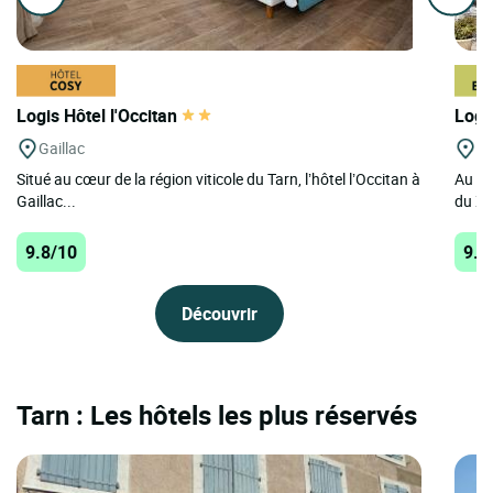
Logis Hôtel l'Occitan
Logi
Gaillac
Vi
Situé au cœur de la région viticole du Tarn, l’hôtel l’Occitan à
Au co
Gaillac...
du XVI
9.8/10
9.7
Découvrir
Tarn : Les hôtels les plus réservés