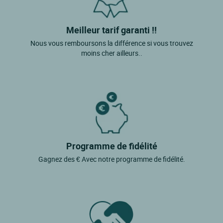
Castelnau De Montmiral
Castres
Meilleur tarif garanti !!
Cestayrols
Nous vous remboursons la différence si vous trouvez
moins cher ailleurs..
Cordes Sur Ciel
Coufouleux
Cuq Toulza
Curvalle
Donnazac
Programme de fidélité
Dourgne
Gagnez des € Avec notre programme de fidélité.
Faussergues
Gaillac
Garrevaques
Giroussens