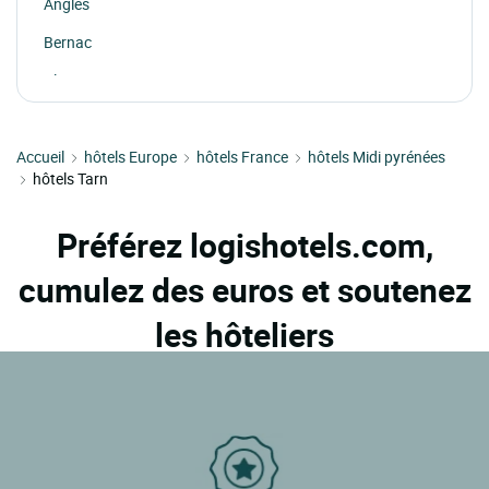
Angles
Bernac
Blaye Les Mines
Bout Du Pont De Larn
Accueil
Brassac
hôtels Europe
hôtels France
hôtels Midi pyrénées
hôtels Tarn
Brens
Burlats
Préférez logishotels.com,
Busque
cumulez des euros et soutenez
Cahuzac Sur Vere
les hôteliers
Cambounet Sur Le Sor
Carmaux
Castelnau De Brassac
Castelnau De Levis