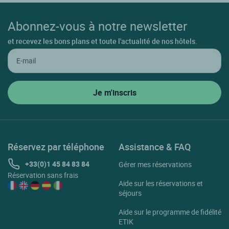
Marssac Sur Tarn
Abonnez-vous à notre newsletter
Mazamet
et recevez les bons plans et toute l'actualité de nos hôtels.
Mirandol Bourgnounac
Monesties
Murat Sur Vebre
Nages
Pont De L'arn
Pont De Larn
Réservez par téléphone
Assistance & FAQ
Puycelci
+33(0)1 45 84 83 84
Gérer mes réservations
Puylaurens
Réservation sans frais
Aide sur les réservations et
Rabastens
séjours
Realmont
Aide sur le programme de fidélité
ETIK
Rivieres