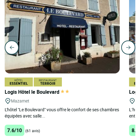
Logis Hôtel le Boulevard
Logi
Mazamet
Cu
L'hôtel "Le Boulevard" vous offre le confort de ses chambres
L’hôt
équipées avec salle...
entre 
7.6/10
8.7
(61 avis)