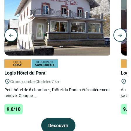
Logis Hôtel du Pont
Logi
Grand'combe Chateleu
7 km
Ch
Petit hôtel de 6 chambres, l'hôtel du Pont a été entièrement
Au cœ
rénové. Chaque...
se dr
9.8/10
9.6
Découvrir