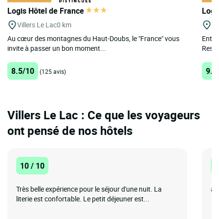
Logis Hôtel de France
Logi
Villers Le Lac
0 km
O
Au cœur des montagnes du Haut-Doubs, le "France" vous
Entre
invite à passer un bon moment...
Resta
8.5/10
9.5
(125 avis)
Villers Le Lac : Ce que les voyageurs
ont pensé de nos hôtels
10 / 10
1
Très belle expérience pour le séjour d'une nuit. La
ac
literie est confortable. Le petit déjeuner est...