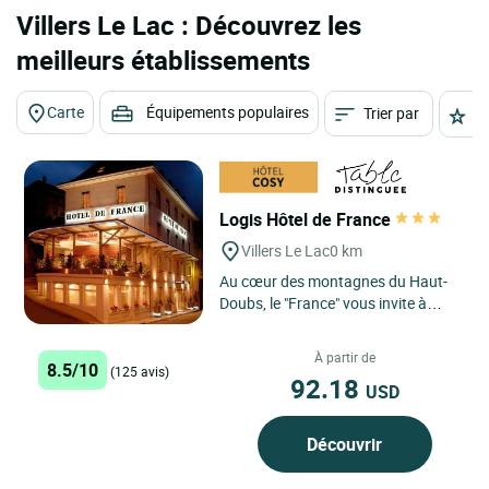
Villers Le Lac : Découvrez les
meilleurs établissements
Carte
Équipements populaires
Trier par
É
Logis Hôtel de France
Villers Le Lac
0 km
Au cœur des montagnes du Haut-
Doubs, le "France" vous invite à
passer un bon moment entre
gastronomie et convivialité....
À partir de
8.5/10
(125 avis)
92.18
USD
Découvrir