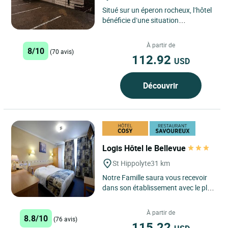
Situé sur un éperon rocheux, l’hôtel
bénéficie d’une situation
exceptionnelle : chaque chambre
possède un balcon...
À partir de
8/10
(70 avis)
112.92
USD
Découvrir
Logis Hôtel le Bellevue
St Hippolyte
31 km
Notre Famille saura vous recevoir
dans son établissement avec le plus
grand plaisir et beaucoup de
professionnalisme. Des...
À partir de
8.8/10
(76 avis)
115.22