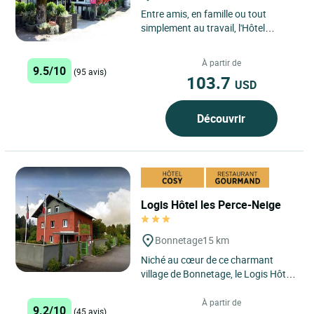
Entre amis, en famille ou tout
simplement au travail, l'Hôtel
Restaurant Barrey sera heureux de
vous accueillir pour partager...
À partir de
9.5/10
(95 avis)
103.7
USD
Découvrir
Logis Hôtel les Perce-Neige
Bonnetage
15 km
Niché au cœur de ce charmant
village de Bonnetage, le Logis Hôtel
les Perce-Neige offre un cadre
agréable pour une escapade...
À partir de
9.2/10
(45 avis)