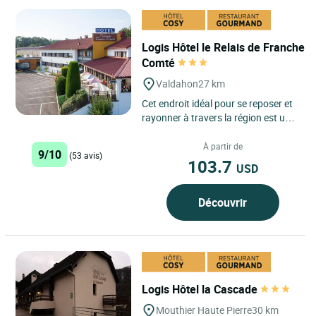
Logis Hôtel le Relais de Franche
Comté
Valdahon
27 km
Cet endroit idéal pour se reposer et
rayonner à travers la région est un
hôtel accueillant, situé au calme et
offrant...
À partir de
9/10
(53 avis)
103.7
USD
Découvrir
Logis Hôtel la Cascade
Mouthier Haute Pierre
30 km