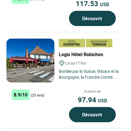
117.53
USD
Découvrir
Logis Hôtel Robichon
Loray
17 km
Bordée par la Suisse, l'Alsace et la
Bourgogne, la Franche Comté
conjugue par tous les temps le
beau, le bien et le bon...
À partir de
8.9/10
(25 avis)
97.94
USD
Découvrir