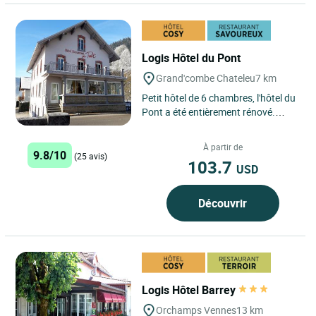
Logis Hôtel du Pont
Grand'combe Chateleu
7 km
Petit hôtel de 6 chambres, l'hôtel du
Pont a été entièrement rénové.
Chaque chambre a son propre
caractère. L'atout...
À partir de
9.8/10
(25 avis)
103.7
USD
Découvrir
Logis Hôtel Barrey
Orchamps Vennes
13 km