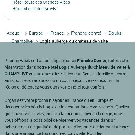
Hôtel Route des Grandes Alpes
Hôtel Massif des Aravis
Accueil
Europe
France
Franche comté
Doubs
Champlive
Logis auberge du château de vaite
Pour un week-end ou un long séjour en
Franche Comté
, faites votre
réservation dans notre
Hôtel Logis Auberge du Château de Vaite à
CHAMPLIVE
en quelques clics seulement. Seul, en famille ou entre
amis pour vos vacances ou un court séjour, venez découvrir la
région et détendez-vous dans votre Hôtel tout confort.
Organisez votre prochain séjour en France ou en Europe et
découvrez les hôtels Logis sur la destination de votre choix. Quelles
que soient vos envies, en été à la mer ou en hiver à la neige, nous
vous offrons la possibilité de réserver vos vacances dans un
hébergement de qualité et de profiter d'instants de détente intenses
dans une ambiance toujours très conviviale. Pour les