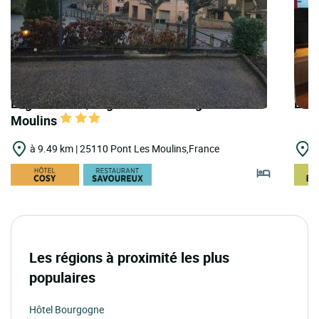
Logis Hôtels | Logis Hôtel Auberge des
Logi
Moulins
à 9.49 km | 25110 Pont Les Moulins,France
à
Les régions à proximité les plus
populaires
Hôtel Bourgogne