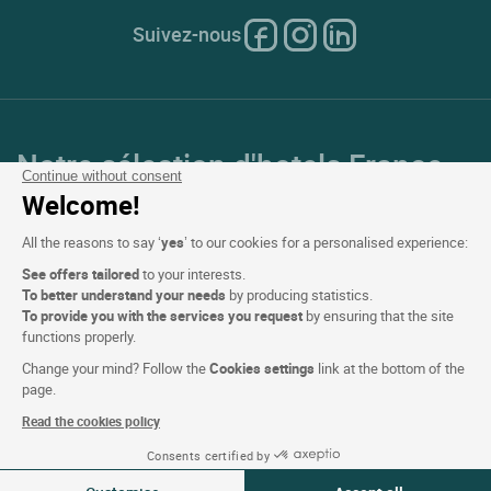
Suivez-nous
Notre sélection d'hotels France
Continue without consent
et en Europe
Welcome!
All the reasons to say ‘
yes
’ to our cookies for a personalised experience:
Top Pays
See offers tailored
to your interests.
To better understand your needs
by producing statistics.
Top Régions
To provide you with the services you request
by ensuring that the site
functions properly.
Top Villes
Change your mind? Follow the
Cookies settings
link at the bottom of the
page.
Top Hotels
Read the cookies policy
Consents certified by
Voir les disponibilités