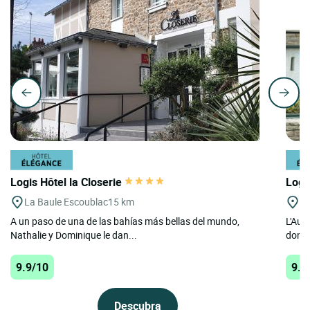
Logis Hôtel la Closerie
Logi
La Baule Escoublac
15 km
St
A un paso de una de las bahías más bellas del mundo,
L'Aub
Nathalie y Dominique le dan...
donde
9.9/10
9.7
Descubra