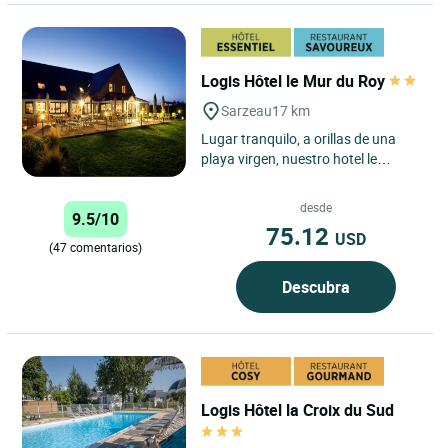
Logis Hôtel le Mur du Roy
Sarzeau
17 km
Lugar tranquilo, a orillas de una
playa virgen, nuestro hotel le
seducirá por su tranquilidad y su
ambiente acogedor. El...
desde
9.5/10
75.12
USD
(47 comentarios)
Descubra
Logis Hôtel la Croix du Sud