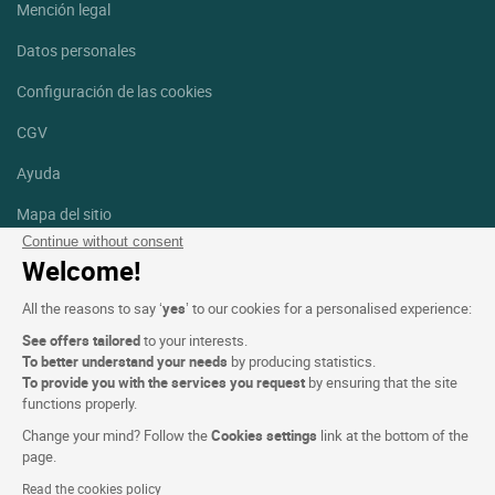
Mención legal
Datos personales
Configuración de las cookies
CGV
Ayuda
Mapa del sitio
Continue without consent
Créditos
Welcome!
fotografías
All the reasons to say ‘
yes
’ to our cookies for a personalised experience:
Síguenos
See offers tailored
to your interests.
Facebook
Instagram
To better understand your needs
by producing statistics.
To provide you with the services you request
by ensuring that the site
functions properly.
Linkedin
Change your mind? Follow the
Cookies settings
link at the bottom of the
page.
Read the cookies policy