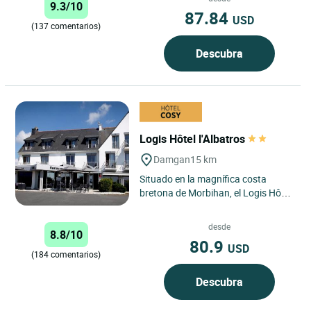
9.3/10
87.84
USD
(137 comentarios)
Descubra
Logis Hôtel l'Albatros
Damgan
15 km
Situado en la magnífica costa
bretona de Morbihan, el Logis Hôtel
l'Albatros de Damgan se encuentra
en el corazón de un...
desde
8.8/10
80.9
USD
(184 comentarios)
Descubra