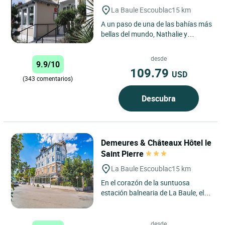
La Baule Escoublac
15 km
A un paso de una de las bahías más
bellas del mundo, Nathalie y
Dominique le dan la bienvenida a su
encantador hotel en...
desde
9.9/10
109.79
USD
(343 comentarios)
Descubra
Demeures & Châteaux Hôtel le
Saint Pierre
La Baule Escoublac
15 km
En el corazón de la suntuosa
estación balnearia de La Baule, el
hotel Demeures & Châteaux Le
Saint Pierre le acoge en...
desde