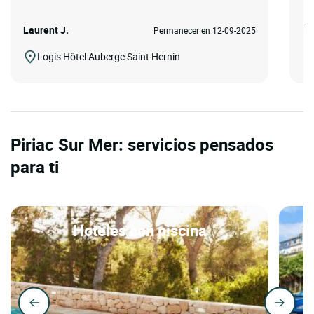
Laurent J.
Iz
Permanecer en 12-09-2025
Logis Hôtel Auberge Saint Hernin
Piriac Sur Mer: servicios pensados
para ti
Hoteles con piscina