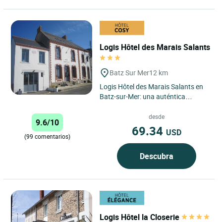
Logis Hôtel des Marais Salants
Batz Sur Mer
12 km
Logis Hôtel des Marais Salants en
Batz-sur-Mer: una auténtica
escapada en la costa atlántica
Situado en el corazón...
desde
9.6/10
69.34
USD
(99 comentarios)
Descubra
Logis Hôtel la Closerie