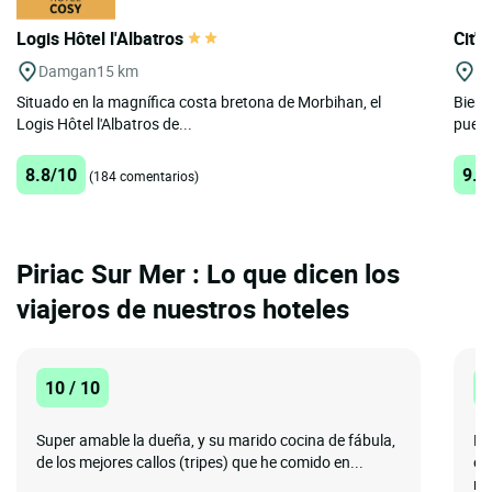
Logis Hôtel l'Albatros
Cit'
Damgan
15 km
Po
Situado en la magnífica costa bretona de Morbihan, el
Bienv
Logis Hôtel l'Albatros de...
puert
8.8/10
9.7
(184 comentarios)
Piriac Sur Mer : Lo que dicen los
viajeros de nuestros hoteles
10 / 10
1
Super amable la dueña, y su marido cocina de fábula,
Ex
de los mejores callos (tripes) que he comido en...
es
ne