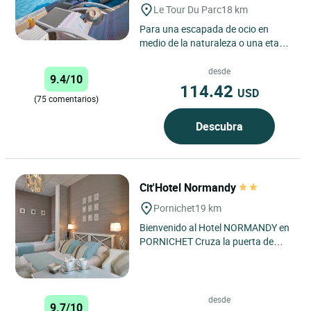
Le Tour Du Parc
18 km
Para una escapada de ocio en
medio de la naturaleza o una etapa
profesional a 20 minutos de
Vannes, haga una pausa en La...
desde
9.4/10
114.42
USD
(75 comentarios)
Descubra
Cit'Hotel Normandy
Pornichet
19 km
Bienvenido al Hotel NORMANDY en
PORNICHET Cruza la puerta de
esta encantadora casa familiar de
estilo normando en el centro...
desde
9.7/10