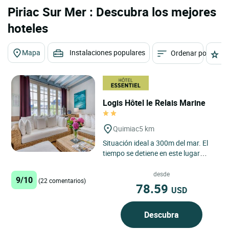
Piriac Sur Mer : Descubra los mejores
hoteles
Mapa
Instalaciones populares
Ordenar por
E
Logis Hôtel le Relais Marine
Quimiac
5 km
Situación ideal a 300m del mar. El
tiempo se detiene en este lugar
encantador. Preciosas
habitaciones cómodas y
desde
9/10
(22 comentarios)
agradables,...
78.59
USD
Descubra