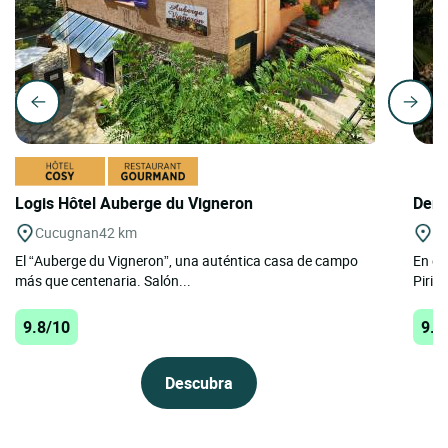
Logis Hôtel Auberge du Vigneron
Deme
Cucugnan
42 km
Ar
El “Auberge du Vigneron”, una auténtica casa de campo
En el 
más que centenaria. Salón...
Pirin
9.8/10
9.8
Descubra