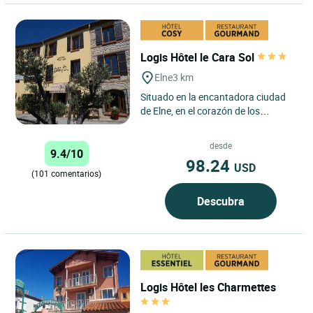
Logis Hôtel le Cara Sol
Elne
3 km
Situado en la encantadora ciudad
de Elne, en el corazón de los
Pirineos Orientales, el Logis Hôtel
Le Cara Sol disfruta...
desde
9.4/10
98.24
USD
(101 comentarios)
Descubra
Logis Hôtel les Charmettes