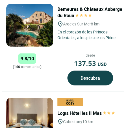
Demeures & Châteaux Auberge
du Roua
Argeles Sur Mer
8 km
En el corazón de los Pirineos
Orientales, a los pies de los Pirineos
y a pocos kilómetros de las playas
mediterráneas,...
desde
9.8/10
137.53
USD
(146 comentarios)
Descubra
Logis Hôtel les II Mas
Cabestany
10 km