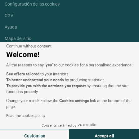
Configuración de las cookies
CGV
Ayuda
Mapa del sitio
Continue without consent
Créditos
Welcome!
fotografías
All the reasons to say ‘
yes
’ to our cookies for a personalised experience:
Síguenos
See offers tailored
to your interests.
Facebook
Instagram
To better understand your needs
by producing statistics.
To provide you with the services you request
by ensuring that the site
functions properly.
Linkedin
Change your mind? Follow the
Cookies settings
link at the bottom of the
page.
Read the cookies policy
Consents certified by
Logis Hotels copyright © 2026 Reservados todos los derechos -
Customise
Accept all
CGV. Powered by
SIWAY