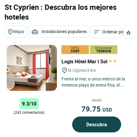
St Cyprien : Descubra los mejores
hoteles
Mapa
Instalaciones populares
Ordenar por
E
Logis Hôtel Mar I Sol
St Cyprien
3 km
Frente al mar, a unos metros de la
inmensa playa de arena fina, el
hotel "Mar I Sol " está situado
dentro de una estación...
desde
9.3/10
79.75
USD
(242 comentarios)
Descubra