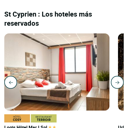
St Cyprien : Los hoteles más
reservados
Logis Hôtel Mar I Sol
Urba