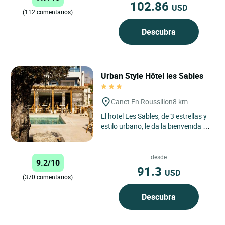
102.86
USD
(112 comentarios)
Descubra
Urban Style Hôtel les Sables
Canet En Roussillon
8 km
El hotel Les Sables, de 3 estrellas y
estilo urbano, le da la bienvenida a
Canet-en-Roussillon, una
encantadora localidad...
desde
9.2/10
91.3
USD
(370 comentarios)
Descubra