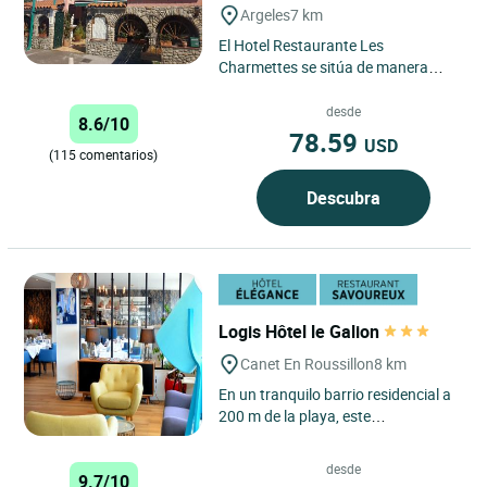
Argeles
7 km
El Hotel Restaurante Les
Charmettes se sitúa de manera
ideal a unos cientos de metros de
las playas de Argelès con sus...
desde
8.6/10
78.59
USD
(115 comentarios)
Descubra
Logis Hôtel le Galion
Canet En Roussillon
8 km
En un tranquilo barrio residencial a
200 m de la playa, este
establecimiento con piscina
climatizada, cuenta con 24
desde
9.7/10
habitaciones...