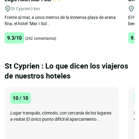
St Cyprien
3 km
Ca
Frente al mar, a unos metros de la inmensa playa de arena
El hot
fina, el hotel "Mar I Sol...
bienv
9.3/10
9.2
(242 comentarios)
St Cyprien : Lo que dicen los viajeros
de nuestros hoteles
10 / 10
1
Lugar tranquilo, cómodo, con cercanía de los lugares
La
a visitar.El único punto difícil el aparcamiento...
de