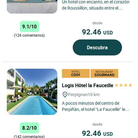
Un hotel con encanto, en el corazón
de Roussillon, situado entre el
centro histórico y comercial de
Perpiñán y las playas...
desde
9.1/10
92.46
USD
(126 comentarios)
Descubra
Logis Hôtel la Fauceille
Perpignan
10 km
A pocos minutos del centro de
Perpiñán, el hotel “La Fauceille” le
recibe en un entorno sofisticado,
sutil mezcla de...
desde
8.2/10
92.46
USD
(142 comentarios)