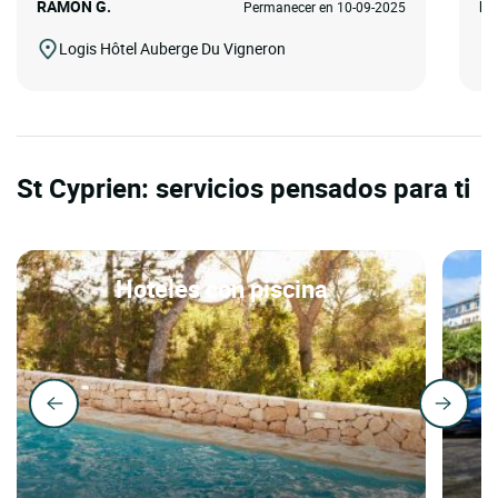
RAMON G.
BR
Permanecer en 10-09-2025
Logis Hôtel Auberge Du Vigneron
St Cyprien: servicios pensados para ti
Hoteles con piscina