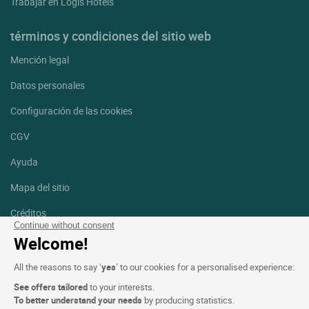
Trabajar en Logis Hotels
términos y condiciones del sitio web
Mención legal
Datos personales
Configuración de las cookies
CGV
Ayuda
Mapa del sitio
Créditos
fotografías
Continue without consent
Welcome!
Síguenos
All the reasons to say ‘
yes
’ to our cookies for a personalised experience:
Facebook
Instagram
See offers tailored
to your interests.
To better understand your needs
by producing statistics.
Linkedin