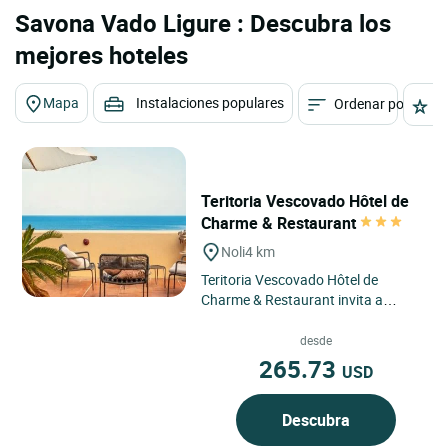
Savona Vado Ligure : Descubra los
mejores hoteles
Mapa
Instalaciones populares
Ordenar por
E
Teritoria Vescovado Hôtel de
Charme & Restaurant
Noli
4 km
Teritoria Vescovado Hôtel de
Charme & Restaurant invita a
descubrir un hotel en Noli, en la
costa ligur italiana, donde...
desde
265.73
USD
Descubra