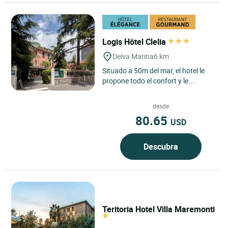
Logis Hôtel Clelia
Deiva Marina
6 km
Situado a 50m del mar, el hotel le
propone todo el confort y le
garantiza una agradable estancia:
jardín, piscina climatizada...
desde
80.65
USD
Descubra
Teritoria Hotel Villa Maremonti