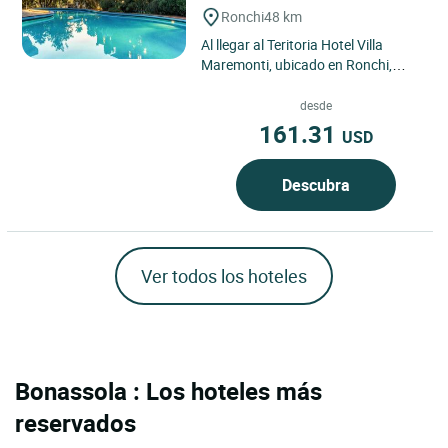
Ronchi
48 km
Al llegar al Teritoria Hotel Villa
Maremonti, ubicado en Ronchi,
Italia, descubre un hotel en Ronchi
idealmente situado entre...
desde
161.31
USD
Descubra
Ver todos los hoteles
Bonassola : Los hoteles más
reservados