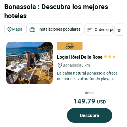
Bonassola : Descubra los mejores
hoteles
Mapa
Instalaciones populares
Ordenar por
E
Logis Hôtel Delle Rose
Bonassola
0 km
La bahía natural Bonassola ofrece
un mar de azul profundo playa, de
arena y varios arroyos rodeados de
un frondoso bosque...
desde
149.79
USD
Descubra