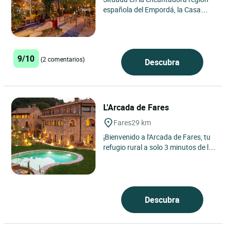
española del Empordá, la Casa
Rural Mas Torrencito se encuentra
en el pintoresco pueblo...
9/10
(2 comentarios)
Descubra
L'Arcada de Fares
Fares
29 km
¡Bienvenido a l'Arcada de Fares, tu
refugio rural a solo 3 minutos de la
encantadora ciudad medieval de
Besalú! Nuestro...
Descubra