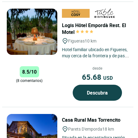
Logis Hôtel Empordà Rest. El
Motel
Figueras
10 km
Hotel familiar ubicado en Figueres,
muy cerca de la frontera y de paso
entre Francia y España, con más de
medio siglo de...
desde
8.5/10
65.68
USD
(8 comentarios)
Descubra
Casa Rural Mas Torrencito
Parets D'emporda
18 km
Situada en la encantadora región