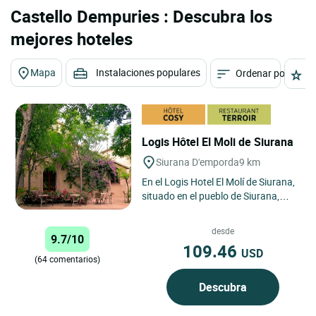
Castello Dempuries : Descubra los
mejores hoteles
Mapa
Instalaciones populares
Ordenar por
E
Logis Hôtel El Moli de Siurana
Siurana D'emporda
9 km
En el Logis Hotel El Molí de Siurana,
situado en el pueblo de Siurana,
comarca del Alt Emporda y a 7 km
de la ciudad de...
desde
9.7/10
109.46
USD
(64 comentarios)
Descubra