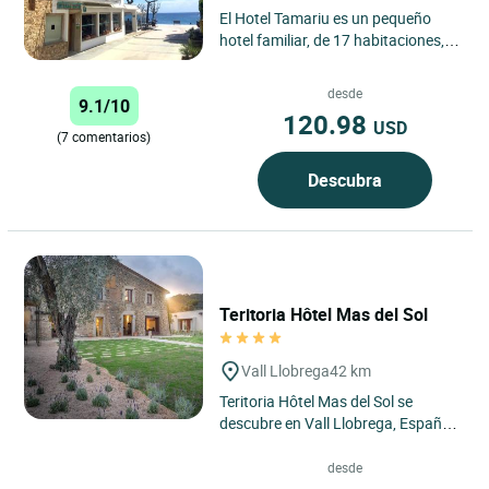
El Hotel Tamariu es un pequeño
hotel familiar, de 17 habitaciones,
situado frente al mar en la bonita
cala de Tamariu, de...
desde
9.1/10
120.98
USD
(7 comentarios)
Descubra
Teritoria Hôtel Mas del Sol
Vall Llobrega
42 km
Teritoria Hôtel Mas del Sol se
descubre en Vall Llobrega, España,
como una dirección confidencial
situada en el corazón...
desde