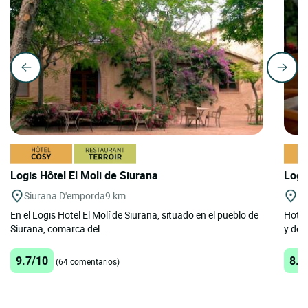
Logis Hôtel El Moli de Siurana
Logi
Siurana D'emporda
9 km
Fi
En el Logis Hotel El Molí de Siurana, situado en el pueblo de
Hotel
Siurana, comarca del...
y de 
9.7/10
8.5
(64 comentarios)