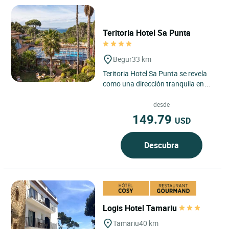
Teritoria Hotel Sa Punta
Begur
33 km
Teritoria Hotel Sa Punta se revela
como una dirección tranquila en
Begur, en la Costa Brava, donde el
paisaje mediterráneo...
desde
149.79
USD
Descubra
Logis Hotel Tamariu
Tamariu
40 km