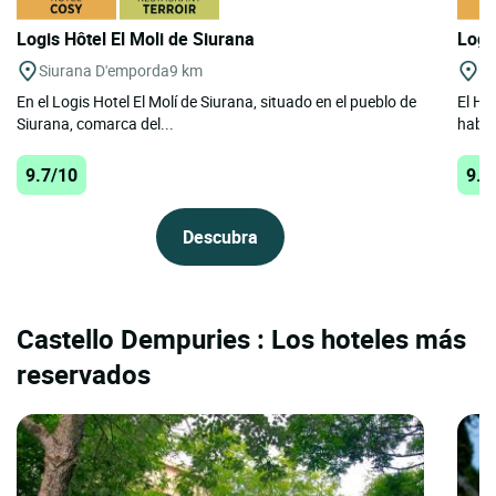
Logis Hôtel El Moli de Siurana
Logi
Siurana D'emporda
9 km
Ta
En el Logis Hotel El Molí de Siurana, situado en el pueblo de
El Ho
Siurana, comarca del...
habit
9.7/10
9.1
Descubra
Castello Dempuries : Los hoteles más
reservados