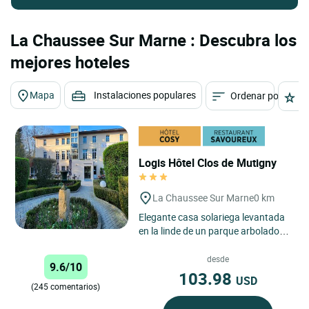
La Chaussee Sur Marne : Descubra los
mejores hoteles
Mapa
Instalaciones populares
Ordenar por
E
Logis Hôtel Clos de Mutigny
La Chaussee Sur Marne
0 km
Elegante casa solariega levantada
en la linde de un parque arbolado
de 7000m2. Esta magnífica
propiedad perteneció en otros...
desde
9.6/10
103.98
USD
(245 comentarios)