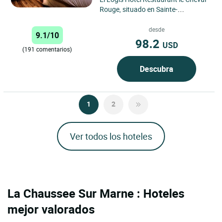
Rouge, situado en Sainte-
Ménehould, en el corazón de la
región de Champaña-Ardenas,...
desde
9.1/10
98.2
USD
(191 comentarios)
Descubra
1
2
Ver todos los hoteles
La Chaussee Sur Marne : Hoteles
mejor valorados