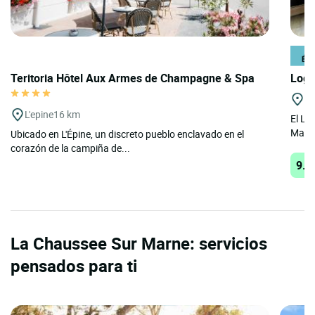
Teritoria Hôtel Aux Armes de Champagne & Spa
Logi
M
L'epine
16 km
El Lo
Marne
Ubicado en L'Épine, un discreto pueblo enclavado en el
corazón de la campiña de...
9.3
La Chaussee Sur Marne: servicios
pensados para ti