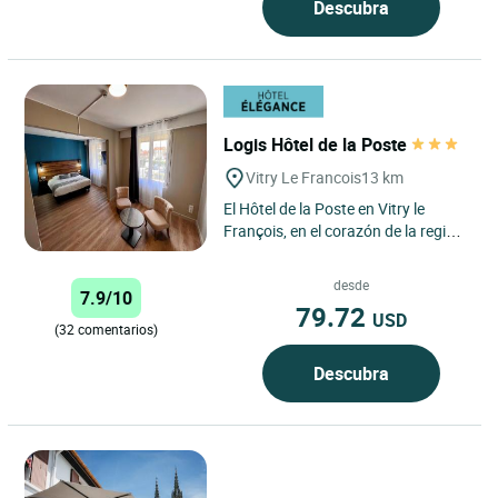
Descubra
Logis Hôtel de la Poste
Vitry Le Francois
13 km
El Hôtel de la Poste en Vitry le
François, en el corazón de la región
de Champagne, ofrece una
experiencia única que...
desde
7.9/10
79.72
USD
(32 comentarios)
Descubra