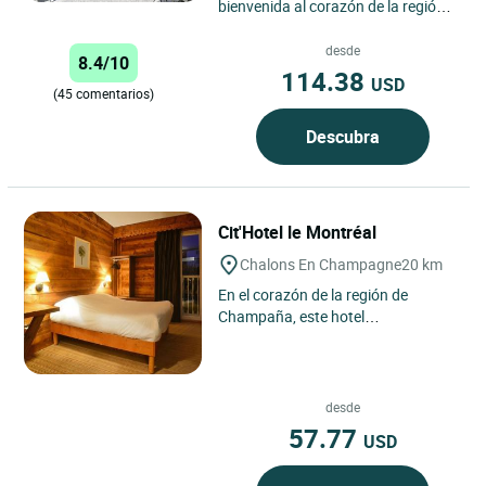
bienvenida al corazón de la región
de Champagne para una estancia
pintoresca en una...
desde
8.4/10
114.38
USD
(45 comentarios)
Descubra
Cit'Hotel le Montréal
Chalons En Champagne
20 km
En el corazón de la región de
Champaña, este hotel
recientemente renovado dispone de
un bar donde podrá degustar el
champán...
desde
57.77
USD