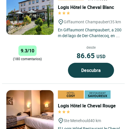
Logis Hôtel le Cheval Blanc
Giffaumont Champaubert
35 km
En Giffaumont Champaubert, a 200
m del lago de Der-Chantecoq, en un
pueblo típico y tranquilo, el hotel Du
Cheval Blanc...
desde
9.3/10
86.65
USD
(180 comentarios)
Descubra
Logis Hôtel le Cheval Rouge
Ste Menehould
40 km
El Logis Hôtel Restaurant le Cheval