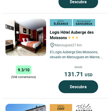
Descubra
Logis Hôtel Auberge des
Moissons
Matougues
27 km
El Logis Auberge Des Moissons,
situado en Matougues en Marne,
está abierto los 7 días de la
semana. El hotel dispone de...
desde
9.3/10
131.71
USD
(548 comentarios)
Descubra