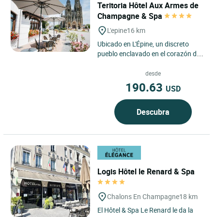
Teritoria Hôtel Aux Armes de
Champagne & Spa
L'epine
16 km
Ubicado en L'Épine, un discreto
pueblo enclavado en el corazón de
la campiña de Champaña, el
Teritoria Hôtel Aux Armes...
desde
190.63
USD
Descubra
Logis Hôtel le Renard & Spa
Chalons En Champagne
18 km
El Hôtel & Spa Le Renard le da la