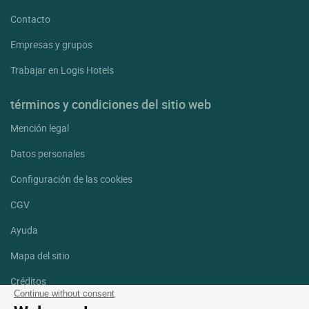
Contacto
Empresas y grupos
Trabajar en Logis Hotels
términos y condiciones del sitio web
Mención legal
Datos personales
Configuración de las cookies
CGV
Ayuda
Mapa del sitio
Créditos
fotografías
Continue without consent