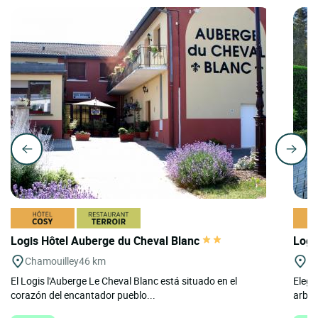
Logis Hôtel Auberge du Cheval Blanc
Logi
Chamouilley
46 km
La
El Logis l'Auberge Le Cheval Blanc está situado en el
Elega
corazón del encantador pueblo...
arbol