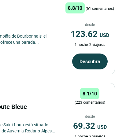
8.8/10
(61 comentarios)
c
desde
123.62
USD
ampiña de Bourbonnais, el
ofrece una parada...
1 noche, 2 viajeros
Descubra
8.1/10
(223 comentarios)
Route Bleue
desde
69.32
 de Saint Loup está situado
USD
n de Auvernia-Ródano-Alpes....
1 noche, 2 viajeros