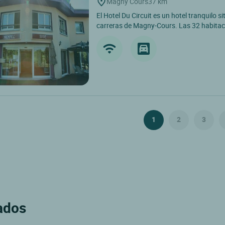
Magny Cours
37 km
El Hotel Du Circuit es un hotel tranquilo s
carreras de Magny-Cours. Las 32 habitaci
1
2
3
rados