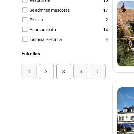
Restaurant
16
Se admiten mascotas
17
Piscina
2
Aparcamiento
14
Terminal eléctrica
4
Estrellas
1
2
3
4
5