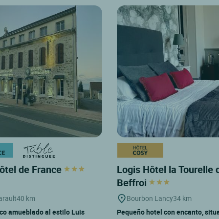
ôtel de France
Logis Hôtel la Tourelle 
Beffroi
rault
40 km
Bourbon Lancy
34 km
ico amueblado al estilo Luis
Pequeño hotel con encanto, situ