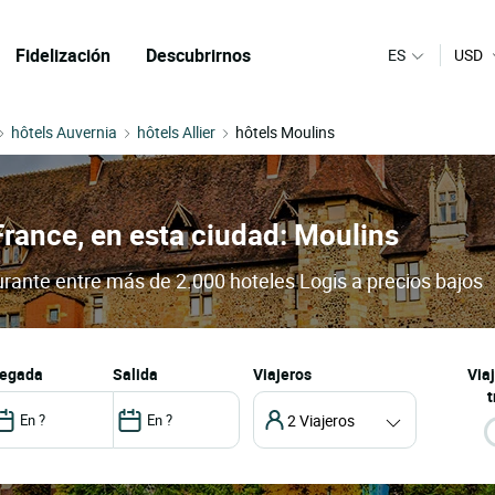
Fidelización
Descubrirnos
ES
USD
hôtels Auvernia
hôtels Allier
hôtels Moulins
France, en esta ciudad: Moulins
urante entre más de 2.000 hoteles Logis a precios bajos
llegada
salida
Viajeros
Via
t
2 Viajeros