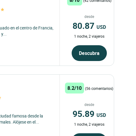
(42 comentarios)
desde
80.87
USD
uado en el centro de Francia,
y...
1 noche, 2 viajeros
Descubra
8.2/10
(56 comentarios)
desde
95.89
USD
ciudad famosa desde la
les. Alójese en el...
1 noche, 2 viajeros