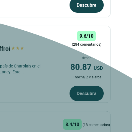
Descubra
9.6/10
(284 comentarios)
ffroi
desde
80.87
país de Charolais en el
USD
Lancy. Este...
1 noche, 2 viajeros
Descubra
8.4/10
(18 comentarios)