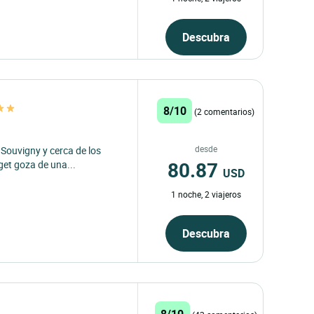
Descubra
8/10
(2 comentarios)
desde
 Souvigny y cerca de los
80.87
et goza de una...
USD
1 noche, 2 viajeros
Descubra
8/10