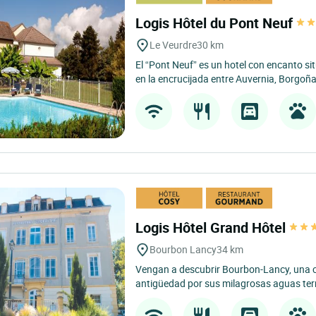
Logis Hôtel du Pont Neuf
Le Veurdre
30 km
El “Pont Neuf” es un hotel con encanto sit
en la encrucijada entre Auvernia, Borgoña 
Logis Hôtel Grand Hôtel
Bourbon Lancy
34 km
Vengan a descubrir Bourbon-Lancy, una 
antigüedad por sus milagrosas aguas terma