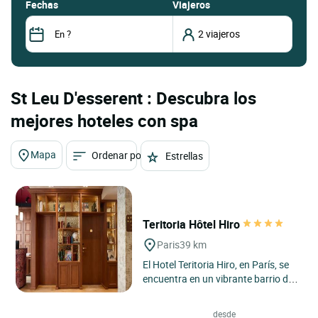
fechas
Viajeros
St Leu D'esserent : Descubra los
mejores hoteles con spa
Mapa
Ordenar por
Estrellas
Teritoria Hôtel Hiro
Paris
39 km
El Hotel Teritoria Hiro, en París, se
encuentra en un vibrante barrio de
la capital francesa, en la región de
Île-de-France,...
desde