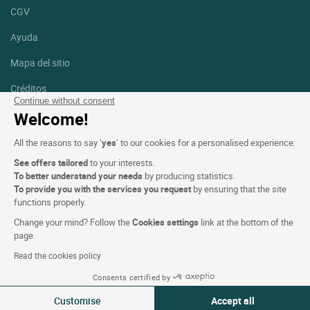
CGV
Ayuda
Mapa del sitio
Créditos
fotografías
Continue without consent
Welcome!
Síguenos
All the reasons to say ‘
yes
’ to our cookies for a personalised experience:
Facebook
Instagram
See offers tailored
to your interests.
To better understand your needs
by producing statistics.
Linkedin
To provide you with the services you request
by ensuring that the site
functions properly.
Change your mind? Follow the
Cookies settings
link at the bottom of the
page.
Read the cookies policy
Logis Hotels copyright © 2026 Reservados todos los derechos -
Consents certified by
CGV. Powered by
SIWAY
Customise
Accept all