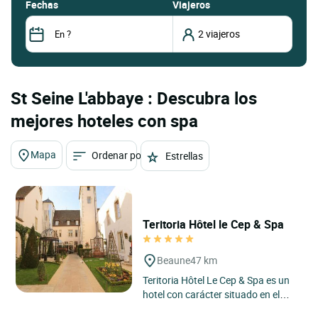
fechas
Viajeros
St Seine L'abbaye : Descubra los
mejores hoteles con spa
Mapa
Ordenar por
Estrellas
Teritoria Hôtel le Cep & Spa
Beaune
47 km
Teritoria Hôtel Le Cep & Spa es un
hotel con carácter situado en el
corazón histórico de Beaune, en la