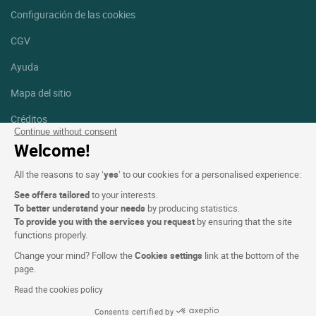
Configuración de las cookies
CGV
Ayuda
Mapa del sitio
Créditos
fotografías
Continue without consent
Welcome!
Síguenos
All the reasons to say ‘
yes
’ to our cookies for a personalised experience:
Facebook
Instagram
See offers tailored
to your interests.
To better understand your needs
by producing statistics.
Linkedin
To provide you with the services you request
by ensuring that the site
functions properly.
Change your mind? Follow the
Cookies settings
link at the bottom of the
page.
Read the cookies policy
Logis Hotels copyright © 2026 Reservados todos los derechos -
Consents certified by
CGV. Powered by
SIWAY