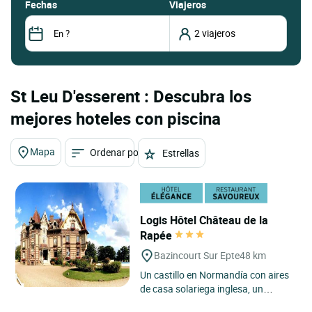
fechas
Viajeros
St Leu D'esserent : Descubra los
mejores hoteles con piscina
Mapa
Ordenar por
Estrellas
Logis Hôtel Château de la
Rapée
Bazincourt Sur Epte
48 km
Un castillo en Normandía con aires
de casa solariega inglesa, un
dominio arbolado que parece