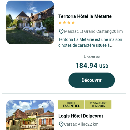
Teritoria Hôtel la Métairie
Mauzac Et Grand Castang
20 km
Teritoria La Metairie est une maison
d’hôtes de caractère située à
Mauzac-et-Grand-Castang, au
cœur du Périgord,...
À partir de
184.94
USD
Découvrir
Logis Hôtel Delpeyrat
Carsac Aillac
22 km