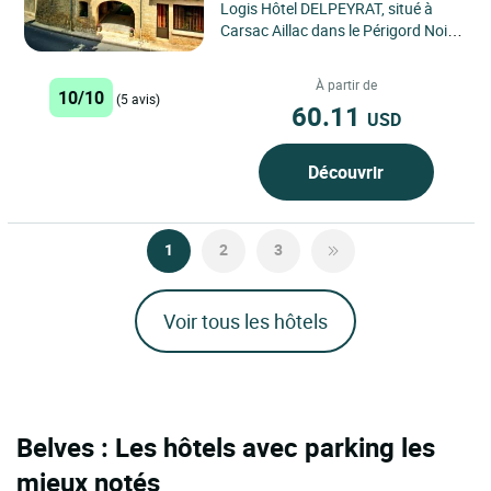
Logis Hôtel DELPEYRAT, situé à
Carsac Aillac dans le Périgord Noir,
est l'endroit idéal pour une
escapade en Dordogne....
À partir de
10/10
(5 avis)
60.11
USD
Découvrir
1
2
3
Voir tous les hôtels
Belves : Les hôtels avec parking les
mieux notés