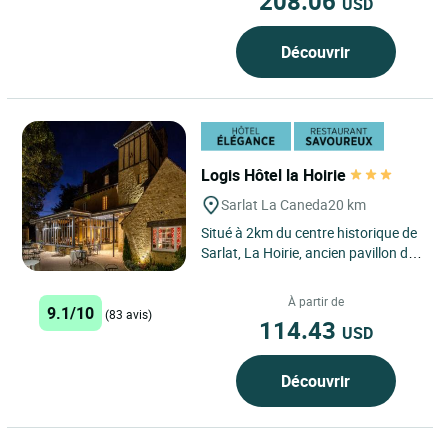
208.06
USD
Découvrir
Logis Hôtel la Hoirie
Sarlat La Caneda
20 km
Situé à 2km du centre historique de
Sarlat, La Hoirie, ancien pavillon de
chasse du 13ème siècle, dans un
parc arboré...
À partir de
9.1/10
(83 avis)
114.43
USD
Découvrir