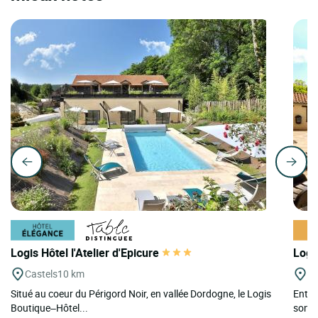
Logis Hôtel l'Atelier d'Epicure
Logi
Castels
10 km
T
Situé au coeur du Périgord Noir, en vallée Dordogne, le Logis
Entre
Boutique–Hôtel...
sont 