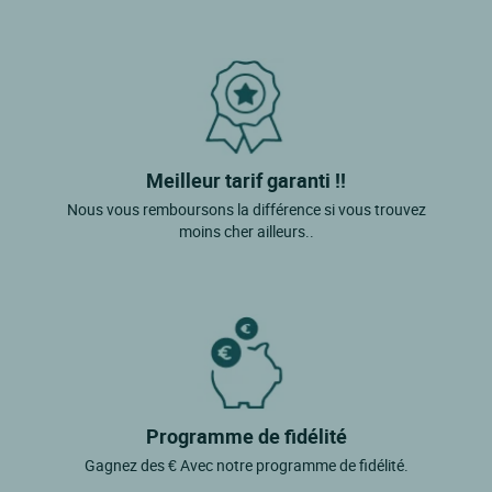
Thonac
Les Eyzies De Tayac Sireuil
Mauzac Et Grand Castang
Sarlat La Caneda
St Nexans
Meilleur tarif garanti !!
Nous vous remboursons la différence si vous trouvez
Annesse Et Beaulieu
moins cher ailleurs..
St Genies
Castels
Programme de fidélité
Gagnez des € Avec notre programme de fidélité.