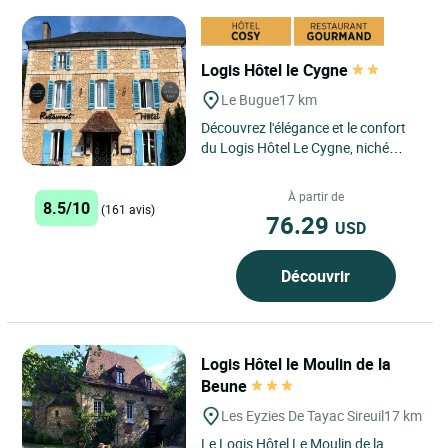
Logis Hôtel le Cygne
Le Bugue
17 km
Découvrez l'élégance et le confort
du Logis Hôtel Le Cygne, niché
dans le pittoresque village du
Bugue, au cœur du...
À partir de
8.5/10
(161 avis)
76.29
USD
Découvrir
Logis Hôtel le Moulin de la
Beune
Les Eyzies De Tayac Sireuil
17 km
Le Logis Hôtel Le Moulin de la