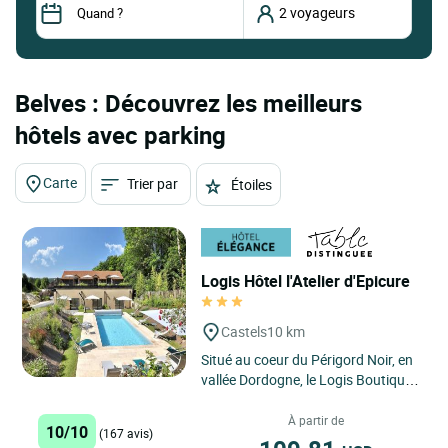
Belves : Découvrez les meilleurs
hôtels avec parking
Carte
Trier par
Étoiles
Logis Hôtel l'Atelier d'Epicure
Castels
10 km
Situé au coeur du Périgord Noir, en
vallée Dordogne, le Logis Boutique–
Hôtel Restaurant L’Atelier d’Epicure
vous...
À partir de
10/10
(167 avis)