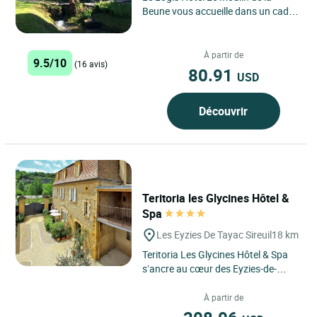
Beune vous accueille dans un cadre
naturel privilégié au cœur du
Périgord Noir, aux Eyzies,...
À partir de
9.5/10
(16 avis)
80.91
USD
Découvrir
Teritoria les Glycines Hôtel &
Spa
Les Eyzies De Tayac Sireuil
18 km
Teritoria Les Glycines Hôtel & Spa
s’ancre au cœur des Eyzies-de-
Tayac-Sireuil, en Dordogne, dans le
Périgord Noir,...
À partir de