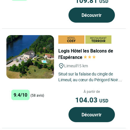
109.81
USD
Découvrir
Logis Hôtel les Balcons de
l'Espérance
Limeuil
15 km
Situé sur la falaise du cingle de
Limeuil, au cœur du Périgord Noir
avec vue panoramique sur l’un des
plus beaux villages...
À partir de
9.4/10
(58 avis)
104.03
USD
Découvrir