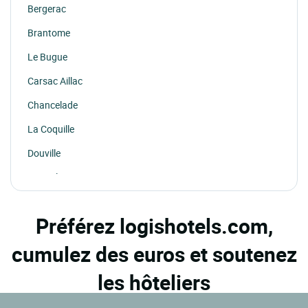
Bergerac
Brantome
Le Bugue
Carsac Aillac
Chancelade
La Coquille
Douville
Limeuil
Montignac
Préférez logishotels.com,
Nontron
cumulez des euros et soutenez
Perigueux
St Amand De Coly
les hôteliers
St Saud Lacoussiere