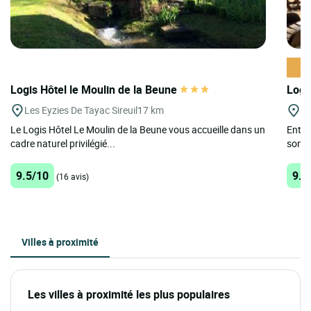
Logis Hôtel le Moulin de la Beune
Logi
Les Eyzies De Tayac Sireuil
17 km
T
Le Logis Hôtel Le Moulin de la Beune vous accueille dans un
Entre
cadre naturel privilégié...
sont 
9.5/10
9.7
(16 avis)
Villes à proximité
Les villes à proximité les plus populaires